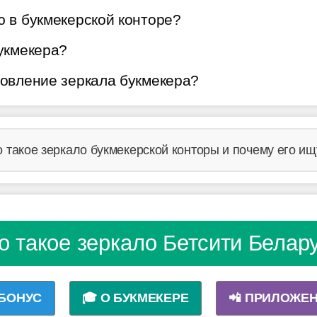
ю в букмекерской конторе?
букмекера?
бновление зеркала букмекера?
о такое зеркало букмекерской конторы и почему его ищ
о такое зеркало Бетсити Белар
 БОНУС
🎓 О БУКМЕКЕРЕ
📲 ПРИЛОЖЕ