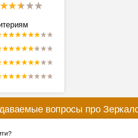
ритериям
адаваемые вопросы про Зеркало
ити?