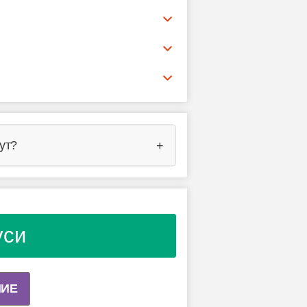
ут?
уси
НИЕ