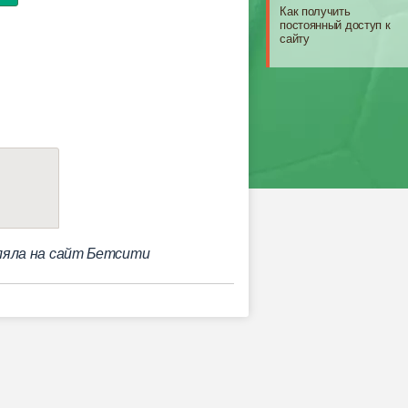
Как получить
постоянный доступ к
сайту
вляла на сайт Бетсити