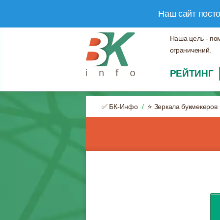
Наш сайт пост
Наша цель - по
ограничений.
РЕЙТИНГ
✅ БК-Инфо
⭐ Зеркала букмекеров