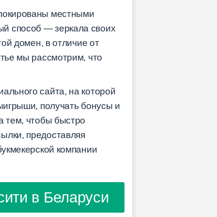
блокированы местными
ый способ — зеркала своих
гой домен, в отличие от
атье мы рассмотрим, что
иального сайта, на которой
выигрыши, получать бонусы и
а тем, чтобы быстро
сылки, предоставляя
 букмекерской компании
сити в Беларуси