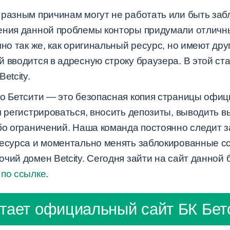
 разным причинам могут не работать или быть за
ения данной проблемы конторы придумали отличн
чно так же, как оригинальный ресурс, но имеют дру
 вводится в адресную строку браузера. В этой ст
etcity.
ло Бетсити — это безопасная копия страницы офиц
м регистрироваться, вносить депозиты, выводить 
бо ограничений. Наша команда постоянно следит з
ресурса и моментально менять заблокированные с
чий домен Betcity. Сегодня зайти на сайт данной
я
по ссылке
.
тает официальный сайт БК Бет