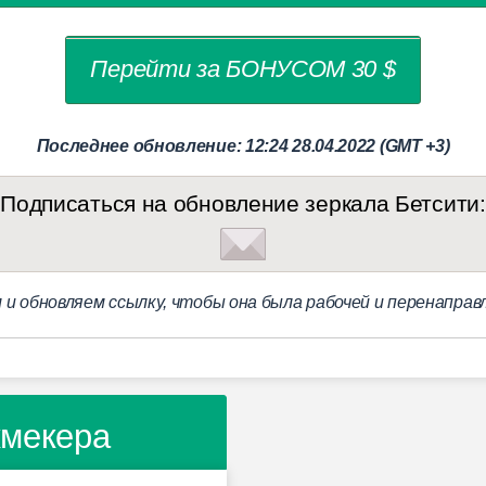
Перейти за БОНУСОМ 30 $
Последнее обновление: 12:24 28.04.2022 (GMT +3)
Подписаться на обновление зеркала Бетсити:
и обновляем ссылку, чтобы она была рабочей и перенапра
кмекера