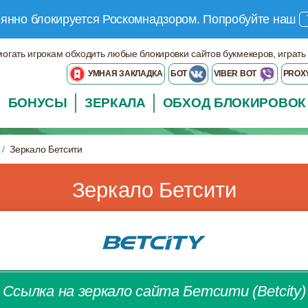
оянно блокируется Роскомнадзором.
Попробуйте наш
могать игрокам обходить любые блокировки сайтов букмекеров, играть
УМНАЯ ЗАКЛАДКА
БОТ
VIBER BOT
PROX
БОНУСЫ
ЗЕРКАЛА
ОБХОД БЛОКИРОВОК
Зеркало Бетсити
Зеркало Бетсити
Ссылка на зеркало сайта Бетсити (Betcity)