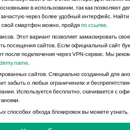
и основными в использовании, так как позволяют де
и зачастую через более удобный интерфейс. Найти
на свой смартфон можно, пройдя
по ссылке
.
исов. Этот вариант позволяет замаскировать сво
ть посещения сайтов. Если официальный сайт бук
дет после подключения через VPN-сервис. Мы реко
idemy.name
.
ированных сайтов. Специально созданный для ан
ит забыть о любых ограничениях и беспрепятствен
пании. Используется бесплатно, скачивается с оф
тановки.
ых способах обхода блокировок вы можете узнать