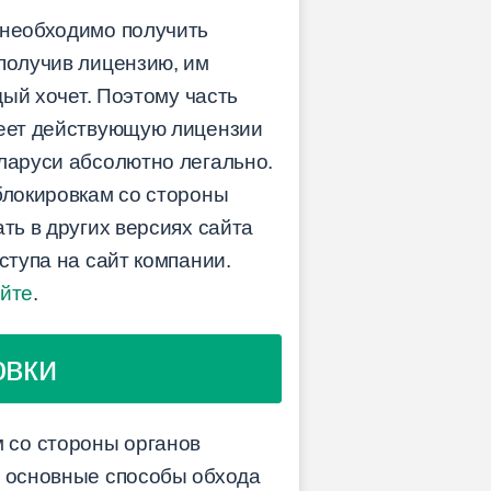
 необходимо получить
 получив лицензию, им
дый хочет. Поэтому часть
меет действующую лицензии
еларуси абсолютно легально.
блокировкам со стороны
ть в других версиях сайта
ступа на сайт компании.
йте
.
овки
 со стороны органов
е основные способы обхода