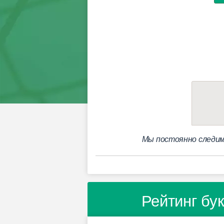
Мы постоянно следим 
Рейтинг бу