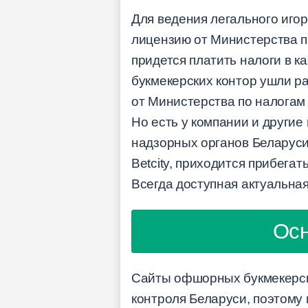
Для ведения легального иго
лицензию от Министерства п
придется платить налоги в к
букмекерских контор ушли р
от Министерства по налогам
Но есть у компании и другие
надзорных органов Беларуси.
Betcity, приходится прибега
Всегда доступная актуальна
Осн
Сайты офшорных букмекерски
контроля Беларуси, поэтому