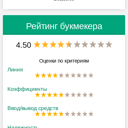
Рейтинг букмекера
4.50
Оценки по критериям
Линия
Коэффициенты
Ввод/вывод средств
Надежность