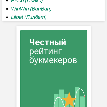
Pinco (Пинко)
WinWin (ВинВин)
Lilbet (Лилбет)