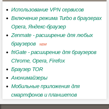
Использование VPN сервисов
Включение режима Turbo в браузерах
Opera, Яндекс-браузер
Zenmate - расширение для любых
браузеров
NEW!
friGate - расширение для браузеров
Chrome, Opera, Firefox
Браузер TOR
Анонимайзеры
Мобильные приложения для
смартфонов и планшетов