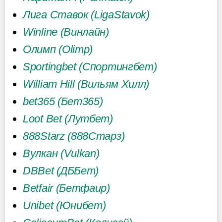
Лига Ставок (LigaStavok)
Winline (Винлайн)
Олимп (Olimp)
Sportingbet (Спортингбет)
William Hill (Вильям Хилл)
bet365 (Бет365)
Loot Bet (Лутбет)
888Starz (888Старз)
Вулкан (Vulkan)
DBBet (ДББет)
Betfair (Бетфаир)
Unibet (Юнибет)