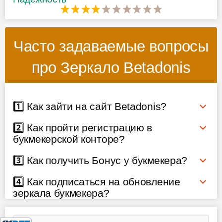
Часто задаваемые вопросы
про Зеркало Betadonis
1️⃣ Как зайти на сайт Betadonis?
2️⃣ Как пройти регистрацию в
букмекерской конторе?
3️⃣ Как получить Бонус у букмекера?
4️⃣ Как подписаться на обновление
зеркала букмекера?