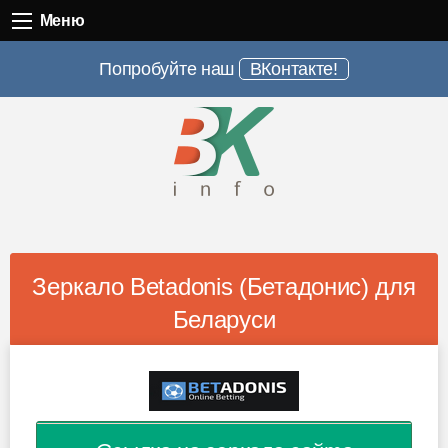
Меню
Меню
Попробуйте наш
ВКонтакте!
Зеркало Betadonis (Бетадонис) для
Беларуси