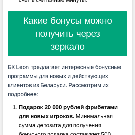
Какие бонусы можно
получить через
зеркало
БК Leon предлагает интересные бонусные
программы для новых и действующих
клиентов из Беларуси. Рассмотрим их
подробнее:
Подарок 20 000 рублей фрибетами
для новых игроков.
Минимальная
сумма депозита для получения
бонусного подарка составляет 500