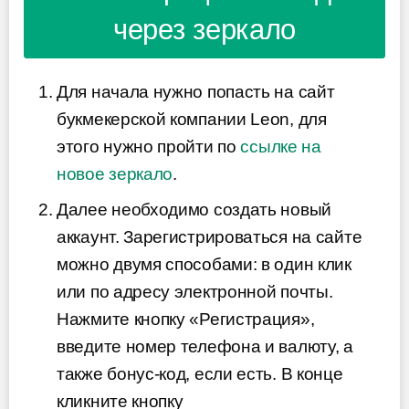
через зеркало
Для начала нужно попасть на сайт
букмекерской компании Leon, для
этого нужно пройти по
ссылке на
новое зеркало
.
Далее необходимо создать новый
аккаунт. Зарегистрироваться на сайте
можно двумя способами: в один клик
или по адресу электронной почты.
Нажмите кнопку «Регистрация»,
введите номер телефона и валюту, а
также бонус-код, если есть. В конце
кликните кнопку