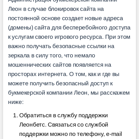
Леон в случае блокировок сайта на
постоянной основе создает новые адреса
(домены) сайта для бесперебойного доступа
к услугам своего игрового ресурса. При этом
важно получать безопасные ссылки на
зеркала в силу того, что немало
мошеннических сайтов появляется на
просторах интернета. О том, как и где вы
можете получить безопасный доступ к
букмекерской компании Леон, мы расскажем
ниже:
Обратиться в службу поддержки
Леонбетс. Связаться со службой
поддержки можно по телефону, e-mail