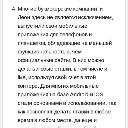
Многие букмекерские компании, и
Леон здесь не является исключением,
выпустили свои мобильные
приложения для телефонов и
планшетов, обладающие не меньшей
функциональностью, чем
официальные сайты. В них можно
делать любые ставки, в том числе и
live, используя свой счет в этой
конторе. Для многих мобильные
приложения на базе Android и iOS
стали основными в использовании, так
как позволяют делать ставки в любое
время в любом месте, да еще и