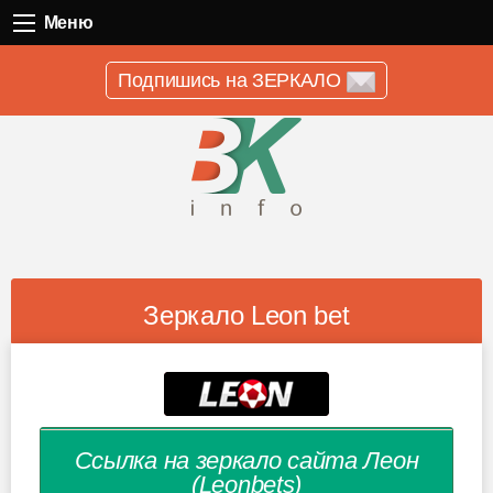
Меню
Меню
Подпишись на ЗЕРКАЛО
Зеркало Leon bet
Ссылка на зеркало сайта Леон
(Leonbets)