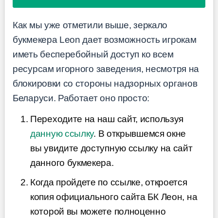
Как мы уже отметили выше, зеркало
букмекера Leon дает возможность игрокам
иметь бесперебойный доступ ко всем
ресурсам игорного заведения, несмотря на
блокировки со стороны надзорных органов
Беларуси. Работает оно просто:
Переходите на наш сайт, используя
данную ссылку
. В открывшемся окне
вы увидите доступную ссылку на сайт
данного букмекера.
Когда пройдете по ссылке, откроется
копия официального сайта БК Леон, на
которой вы можете полноценно