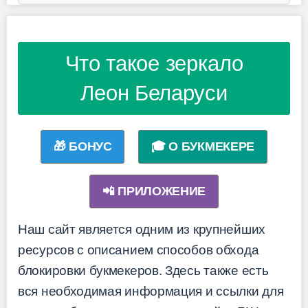
Что такое зеркало
Леон Беларуси
🎁 БОНУС
🎓 О БУКМЕКЕРЕ
📲 ПРИЛОЖЕНИЕ
Наш сайт является одним из крупнейших
ресурсов с описанием способов обхода
блокировки букмекеров. Здесь также есть
вся необходимая информация и ссылки для