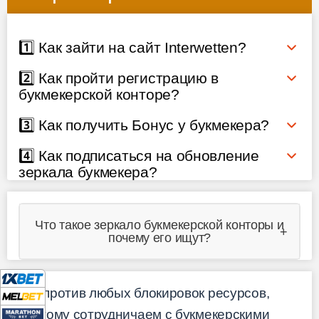
1️⃣ Как зайти на сайт Interwetten?
2️⃣ Как пройти регистрацию в
букмекерской конторе?
3️⃣ Как получить Бонус у букмекера?
4️⃣ Как подписаться на обновление
зеркала букмекера?
Что такое зеркало букмекерской конторы и
почему его ищут?
Мы против любых блокировок ресурсов,
поэтому сотрудничаем с букмекерскими