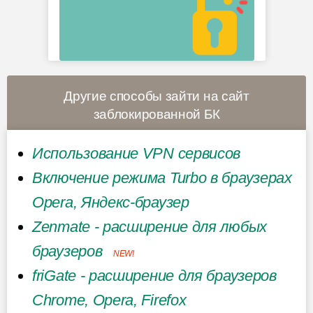
Другие способы зайти на сайт
заблокированной БК
Использование VPN сервисов
Включение режима Turbo в браузерах
Opera, Яндекс-браузер
Zenmate - расширение для любых
браузеров
NEW!
friGate - расширение для браузеров
Chrome, Opera, Firefox