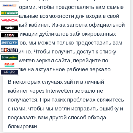
конторами, чтобы предоставлять вам самые
актуальные возможности для входа в свой
личный кабинет. Из-за запрета официальной
публикации дубликатов заблокированных
сайтов, мы можем только предоставить вам
их лично. Чтобы получить доступ к списку
Interwetten зеркал сайта, перейдите по
ссылке на актуальное рабочее зеркало.
В некоторых случаях зайти в личный
кабинет через Interwetten зеркало не
получается. При таких проблемах свяжитесь
с нами, чтобы мы могли исправить ошибку и
подсказать вам другой способ обхода
блокировки.