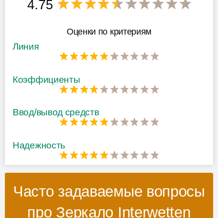
4.75
Оценки по критериям
Линия
Коэффициенты
Ввод/вывод средств
Надежность
Часто задаваемые вопросы
про Зеркало Interwetten