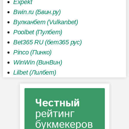
Expekt
Bwin.ru (Бвин.ру)
Вулканбет (Vulkanbet)
Poolbet (Пулбет)
Bet365 RU (бет365 рус)
Pinco (Пинко)
WinWin (ВинВин)
Lilbet (Лилбет)