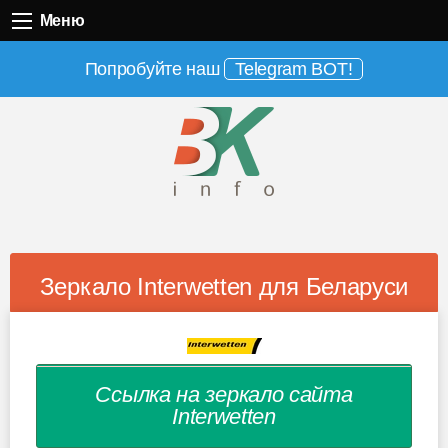
Меню
Меню
Попробуйте наш
Telegram BOT!
Зеркало Interwetten для Беларуси
Ссылка на зеркало сайта
Interwetten