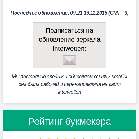
Последнее обновление: 09:21 16.11.2016 (GMT +3)
Подписаться на
обновление зеркала
Interwetten:
Мы постоянно следим и обновляем ссылку, чтобы
она была рабочей и перенаправляла на сайт
Interwetten
Рейтинг букмекера