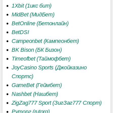
1Xbit (1икс бит)
MidBet (МидБет)
BetOnline (Бетонлайн)
BetDSI
Campeonbet (Кампеонбет)
BK Bison (БК Бизон)
Timeofbet (Таймофбет)
JoyCasino Sports (Джойказино
Спортс)
GameBet (Геймбет)
Nashbet (Нашбет)
ZigZag777 Sport (ЗигЗаг777 Спорт)
Руторг (rutorg)