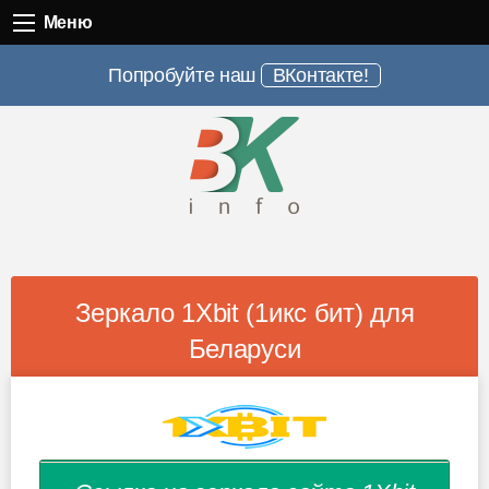
Меню
Меню
Попробуйте наш
ВКонтакте!
Зеркало 1Xbit (1икс бит) для
Беларуси