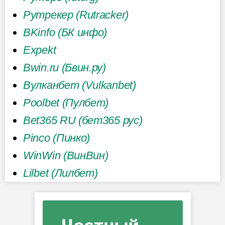
Рутрекер (Rutracker)
BKinfo (БК инфо)
Expekt
Bwin.ru (Бвин.ру)
Вулканбет (Vulkanbet)
Poolbet (Пулбет)
Bet365 RU (бет365 рус)
Pinco (Пинко)
WinWin (ВинВин)
Lilbet (Лилбет)