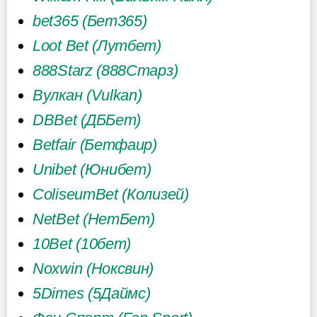
bet365 (Бет365)
Loot Bet (Лутбет)
888Starz (888Старз)
Вулкан (Vulkan)
DBBet (ДББет)
Betfair (Бетфаир)
Unibet (Юнибет)
ColiseumBet (Колизей)
NetBet (НетБет)
10Bet (10бет)
Noxwin (Ноксвин)
5Dimes (5Даймс)