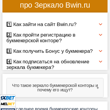
про Зеркало Bwin.ru
1️⃣ Как зайти на сайт Bwin.ru?
2️⃣ Как пройти регистрацию в
букмекерской конторе?
3️⃣ Как получить Бонус у букмекера?
4️⃣ Как подписаться на обновление
зеркала букмекера?
Что такое зеркало букмекерской конторы и
почему его ищут?
В последнее время букмекерские конторы