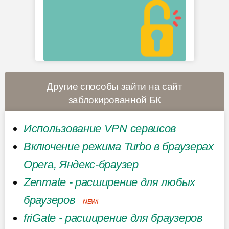
Другие способы зайти на сайт
заблокированной БК
Использование VPN сервисов
Включение режима Turbo в браузерах
Opera, Яндекс-браузер
Zenmate - расширение для любых
браузеров
NEW!
friGate - расширение для браузеров