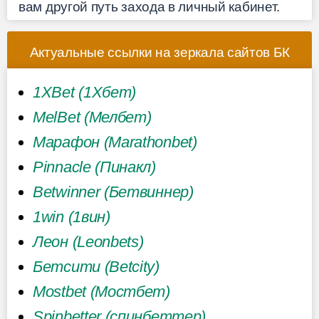
вам другой путь захода в личный кабинет.
Актуальные ссылки на зеркала сайтов БК
1XBet (1Хбет)
MelBet (Мелбет)
Марафон (Marathonbet)
Pinnacle (Пинакл)
Betwinner (Бетвиннер)
1win (1вин)
Леон (Leonbets)
Бетсити (Betcity)
Mostbet (Мостбет)
Spinbetter (спинбеттер)