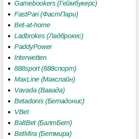
Gamebookers (Геймбукерс)
FastPari (ФастПари)
Bet-at-home
Ladbrokes (Ладброкес)
PaddyPower
Interwetten
888sport (888спорт)
MaxLine (Макслайн)
Vavada (Вавада)
Betadonis (Бетадонис)
VBet
BaltBet (БалтБет)
BetMira (Бетмира)