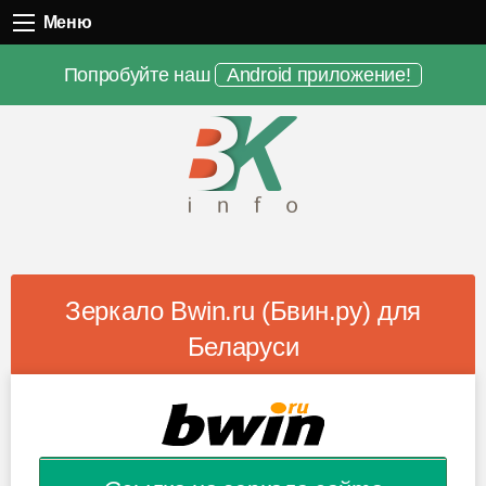
Меню
Меню
Попробуйте наш
Android приложение!
Зеркало Bwin.ru (Бвин.ру) для
Беларуси