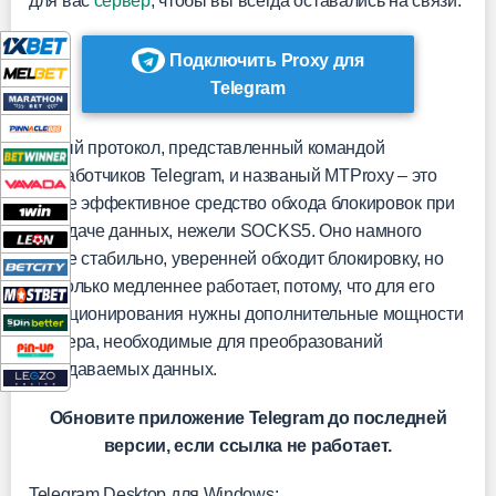
для вас
сервер
, чтобы вы всегда оставались на связи.
Подключить Proxy для
Telegram
Новый протокол, представленный командой
разработчиков Telegram, и названый MTProxy – это
более эффективное средство обхода блокировок при
передаче данных, нежели SOCKS5. Оно намного
более стабильно, уверенней обходит блокировку, но
несколько медленнее работает, потому, что для его
функционирования нужны дополнительные мощности
сервера, необходимые для преобразований
передаваемых данных.
Обновите приложение Telegram до последней
версии, если ссылка не работает.
Telegram Desktop для Windows: