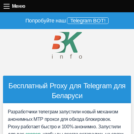
Меню
Меню
Попробуйте наш
Telegram BOT!
Бесплатный Proxy для Telegram для
Беларуси
Разработчики телеграм запустили новый механизм
анонимных MTP прокси для обхода блокировок.
Proxy работает быстро и 100% анонимно. Запустили