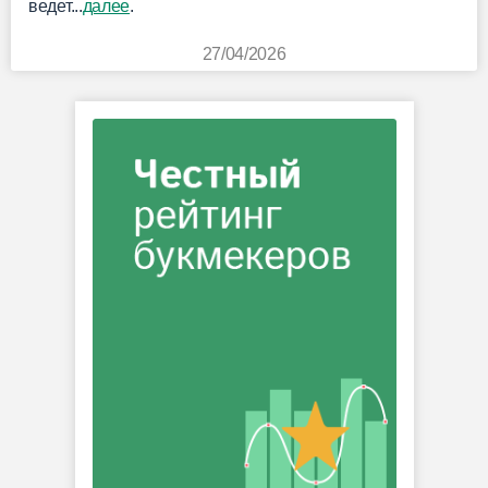
ведет...
далее
.
27/04/2026