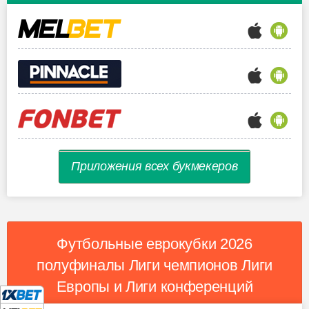
Приложения всех букмекеров
Футбольные еврокубки 2026
полуфиналы Лиги чемпионов Лиги
Европы и Лиги конференций