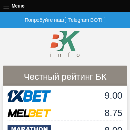
Меню
Меню
Попробуйте наш
Telegram BOT!
Честный рейтинг БК
9.00
8.75