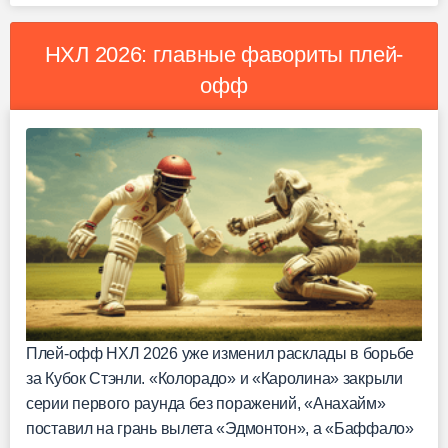
НХЛ 2026: главные фавориты плей-
офф
Плей-офф НХЛ 2026 уже изменил расклады в борьбе
за Кубок Стэнли. «Колорадо» и «Каролина» закрыли
серии первого раунда без поражений, «Анахайм»
поставил на грань вылета «Эдмонтон», а «Баффало»