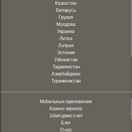
Казахстан
Беларусь
Грузия
Молдова
Украина
Литва
Латвия
Эстония
Узбекистан
Таджикистан
Азербайджан
Туркменистан
Мобильные приложения
Казино зеркала
1xbet демо счет
Блог
О нас