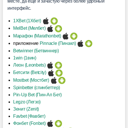
месте, да еще и зачастую через более удобный
интерфейс.
1XBet (1Хбет)
MelBet (Мелбет)
Марафон (Marathonbet)
приложение
Pinnacle (Пинакл)
Betwinner (Бетвиннер)
1win (1вин)
Леон (Leonbets)
Бетсити (Betcity)
Mostbet (Мостбет)
Spinbetter (спинбеттер)
Pin-Up Bet (Пин-Ап Бет)
Legzo (Легзо)
Зенит (Zenit)
Favbet (Фавбет)
Фонбет (Fonbet)