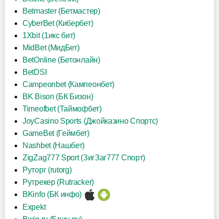
Betmaster (Бетмастер)
CyberBet (Кибербет)
1Xbit (1икс бит)
MidBet (МидБет)
BetOnline (Бетонлайн)
BetDSI
Campeonbet (Кампеонбет)
BK Bison (БК Бизон)
Timeofbet (Таймофбет)
JoyCasino Sports (Джойказино Спортс)
GameBet (Геймбет)
Nashbet (Нашбет)
ZigZag777 Sport (ЗигЗаг777 Спорт)
Руторг (rutorg)
Рутрекер (Rutracker)
BKinfo (БК инфо)
Expekt