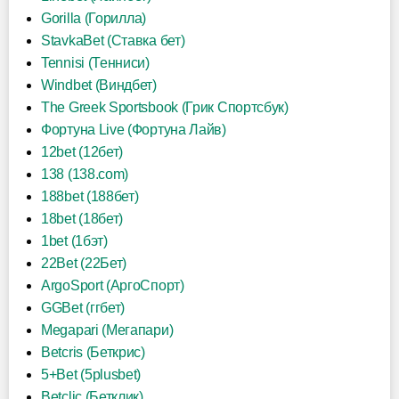
Gorilla (Горилла)
StavkaBet (Ставка бет)
Tennisi (Тенниси)
Windbet (Виндбет)
The Greek Sportsbook (Грик Спортсбук)
Фортуна Live (Фортуна Лайв)
12bet (12бет)
138 (138.com)
188bet (188бет)
18bet (18бет)
1bet (1бэт)
22Bet (22Бет)
ArgoSport (АргоСпорт)
GGBet (ггбет)
Megapari (Мегапари)
Betcris (Беткрис)
5+Bet (5plusbet)
Betclic (Бетклик)