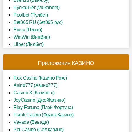
Bwin.ru (Бвин.ру)
Вулканбет (Vulkanbet)
Poolbet (Пулбет)
Bet365 RU (бет365 рус)
Pinco (Пинко)
WinWin (ВинВин)
Lilbet (Лилбет)
Приложения КАЗИНО
Rox Casino (Казино Рокс)
Asino777 (Азино777)
Casino X (Казино х)
JoyCasino (ДжойКазино)
Play Fortuna (Плэй Фортуна)
Frank Casino (Франк Казино)
Vavada (Вавада)
Sol Casino (Сол казино)