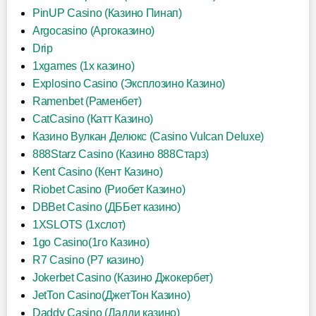
PinUP Casino (Казино Пинап)
Argocasino (Аргоказино)
Drip
1xgames (1х казино)
Explosino Casino (Эксплозино Казино)
Ramenbet (Раменбет)
CatCasino (Катт Казино)
Казино Вулкан Делюкс (Casino Vulcan Deluxe)
888Starz Casino (Казино 888Старз)
Kent Casino (Кент Казино)
Riobet Casino (Риобет Казино)
DBBet Casino (ДББет казино)
1XSLOTS (1хслот)
1go Casino(1го Казино)
R7 Casino (Р7 казино)
Jokerbet Casino (Казино Джокербет)
JetTon Casino(ДжетТон Казино)
Daddy Casino (Дадди казино)