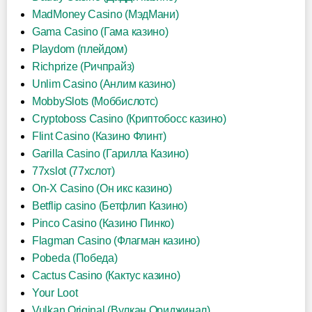
MadMoney Casino (МэдМани)
Gama Casino (Гама казино)
Playdom (плейдом)
Richprize (Ричпрайз)
Unlim Casino (Анлим казино)
MobbySlots (Моббислотс)
Cryptoboss Casino (Криптобосс казино)
Flint Casino (Казино Флинт)
Garilla Casino (Гарилла Казино)
77xslot (77хслот)
On-X Casino (Он икс казино)
Betflip casino (Бетфлип Казино)
Pinco Casino (Казино Пинко)
Flagman Casino (Флагман казино)
Pobeda (Победа)
Cactus Casino (Кактус казино)
Your Loot
Vulkan Original (Вулкан Ориджинал)