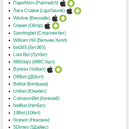
ПариМатч (Parimatch)
Лига Ставок (LigaStavok)
Winline (Винлайн)
Олимп (Olimp)
Sportingbet (Спортингбет)
William Hill (Вильям Хилл)
bet365 (Бет365)
Loot Bet (Лутбет)
888Starz (888Старз)
Вулкан (Vulkan)
DBBet (ДББет)
Betfair (Бетфаир)
Unibet (Юнибет)
ColiseumBet (Колизей)
NetBet (НетБет)
10Bet (10бет)
Noxwin (Ноксвин)
5Dimes (5Даймс)