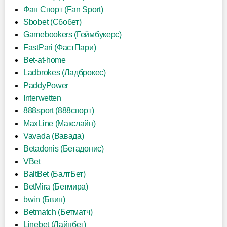
Фан Спорт (Fan Sport)
Sbobet (Сбобет)
Gamebookers (Геймбукерс)
FastPari (ФастПари)
Bet-at-home
Ladbrokes (Ладброкес)
PaddyPower
Interwetten
888sport (888спорт)
MaxLine (Макслайн)
Vavada (Вавада)
Betadonis (Бетадонис)
VBet
BaltBet (БалтБет)
BetMira (Бетмира)
bwin (Бвин)
Betmatch (Бетматч)
Linebet (Лайнбет)