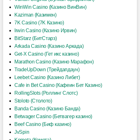
WinWin Casino (Казино ВинВин)
Kaziman (Казимен)
7K Casino (7K Казино)
Irwin Casino (Казино Ирвин)
BitStarz (БитСтарз)
Arkada Casino (Казино Аркада)
Get-X Casino (Гет икс казино)
Marathon Casino (Казино Марафон)
TradeUpDown (Трейдапдаун)
Leebet Casino (Казино Либет)
Cafe in Bet Casino (Кафеин Бет Казино)
RollingSlots (Роллинг Слотс)
Stoloto (Столото)
Banda Casino (Казино Банда)
Betwager Casino (Бетвагер казино)
Beef Casino (Биф казино)
JvSpin
Kometa (Комета)