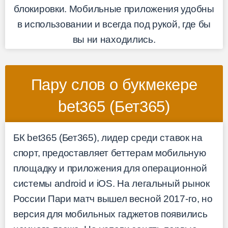
блокировки. Мобильные приложения удобны
в использовании и всегда под рукой, где бы
вы ни находились.
Пару слов о букмекере
bet365 (Бет365)
БК bet365 (Бет365), лидер среди ставок на
спорт, предоставляет беттерам мобильную
площадку и приложения для операционной
системы android и iOS. На легальный рынок
России Пари матч вышел весной 2017-го, но
версия для мобильных гаджетов появились