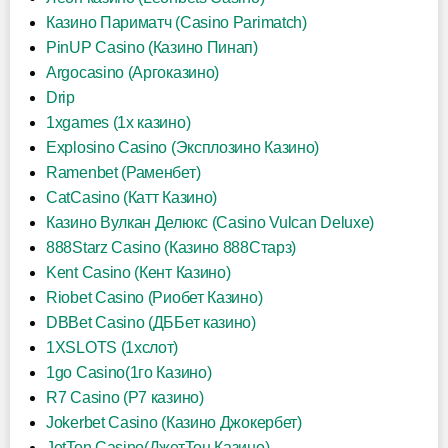
Казино Париматч (Casino Parimatch)
PinUP Casino (Казино Пинап)
Argocasino (Аргоказино)
Drip
1xgames (1х казино)
Explosino Casino (Эксплозино Казино)
Ramenbet (Раменбет)
CatCasino (Катт Казино)
Казино Вулкан Делюкс (Casino Vulcan Deluxe)
888Starz Casino (Казино 888Старз)
Kent Casino (Кент Казино)
Riobet Casino (Риобет Казино)
DBBet Casino (ДББет казино)
1XSLOTS (1хслот)
1go Casino(1го Казино)
R7 Casino (Р7 казино)
Jokerbet Casino (Казино Джокербет)
JetTon Casino(ДжетТон Казино)