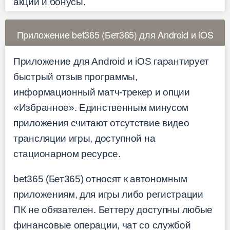
акции и бонусы.
Приложение bet365 (Бет365) для Android и iOS
Приложение для Android и iOS гарантирует
быстрый отзыв программы,
информационный матч-трекер и опции
«Избранное». Единственным минусом
приложения считают отсутствие видео
трансляции игры, доступной на
стационарном ресурсе.
bet365 (Бет365) относят к автономным
приложениям, для игры либо регистрации
ПК не обязателен. Беттеру доступны любые
финансовые операции, чат со службой