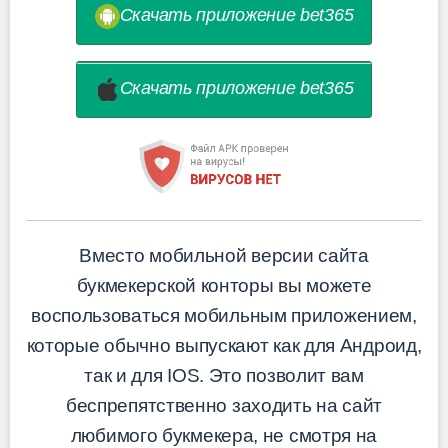
Скачать приложение bet365
Скачать приложение bet365
Вместо мобильной версии сайта
букмекерской конторы вы можете
воспользоваться мобильным приложением,
которые обычно выпускают как для Андроид,
так и для IOS. Это позволит вам
беспрепятственно заходить на сайт
любимого букмекера, не смотря на