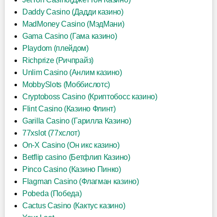
Daddy Casino (Дадди казино)
MadMoney Casino (МэдМани)
Gama Casino (Гама казино)
Playdom (плейдом)
Richprize (Ричпрайз)
Unlim Casino (Анлим казино)
MobbySlots (Моббислотс)
Cryptoboss Casino (Криптобосс казино)
Flint Casino (Казино Флинт)
Garilla Casino (Гарилла Казино)
77xslot (77хслот)
On-X Casino (Он икс казино)
Betflip casino (Бетфлип Казино)
Pinco Casino (Казино Пинко)
Flagman Casino (Флагман казино)
Pobeda (Победа)
Cactus Casino (Кактус казино)