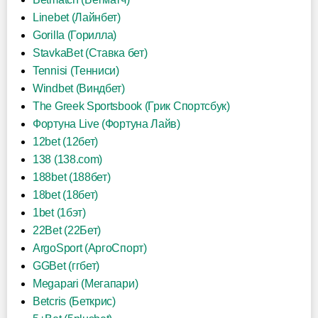
Linebet (Лайнбет)
Gorilla (Горилла)
StavkaBet (Ставка бет)
Tennisi (Тенниси)
Windbet (Виндбет)
The Greek Sportsbook (Грик Спортсбук)
Фортуна Live (Фортуна Лайв)
12bet (12бет)
138 (138.com)
188bet (188бет)
18bet (18бет)
1bet (1бэт)
22Bet (22Бет)
ArgoSport (АргоСпорт)
GGBet (ггбет)
Megapari (Мегапари)
Betcris (Беткрис)