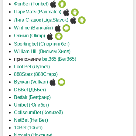
Фонбет (Fonbet)
ПариМатч (Parimatch)
Лига Ставок (LigaStavok)
Winline (Винлайн)
Олимп (Olimp)
Sportingbet (Спортингбет)
William Hill (Вильям Хилл)
приложение
bet365 (Бет365)
Loot Bet (Лутбет)
888Starz (888Старз)
Вулкан (Vulkan)
DBBet (ДББет)
Betfair (Бетфаир)
Unibet (Юнибет)
ColiseumBet (Колизей)
NetBet (НетБет)
10Bet (10бет)
Noxwin (Ноксвин)