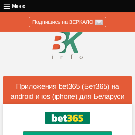
Меню
Меню
Подпишись на ЗЕРКАЛО
Приложения bet365 (Бет365) на
android и ios (iphone) для Беларуси