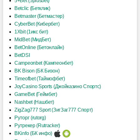
5+Bet (5plusbet)
Betclic (Бетклик)
Betmaster (Бетмастер)
CyberBet (Кибербет)
1Xbit (1икс бит)
MidBet (МидБет)
BetOnline (Бетонлайн)
BetDSI
Campeonbet (Кампеонбет)
BK Bison (БК Бизон)
Timeofbet (Таймофбет)
JoyCasino Sports (Джойказино Спортс)
GameBet (Геймбет)
Nashbet (Нашбет)
ZigZag777 Sport (ЗигЗаг777 Спорт)
Руторг (rutorg)
Рутрекер (Rutracker)
BKinfo (БК инфо)