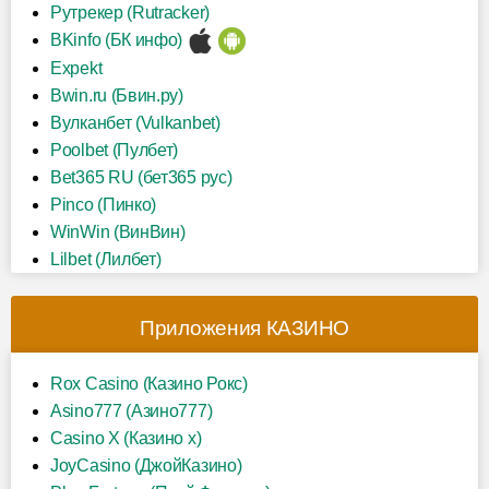
Рутрекер (Rutracker)
BKinfo (БК инфо)
Expekt
Bwin.ru (Бвин.ру)
Вулканбет (Vulkanbet)
Poolbet (Пулбет)
Bet365 RU (бет365 рус)
Pinco (Пинко)
WinWin (ВинВин)
Lilbet (Лилбет)
Приложения КАЗИНО
Rox Casino (Казино Рокс)
Asino777 (Азино777)
Casino X (Казино х)
JoyCasino (ДжойКазино)