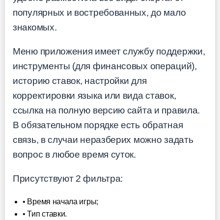
популярных и востребованных, до мало
знакомых.
Меню приложения имеет службу поддержки,
инструменты (для финансовых операций),
историю ставок, настройки для
корректировки языка или вида ставок,
ссылка на полную версию сайта и правила.
В обязательном порядке есть обратная
связь, в случаи неразберих можно задать
вопрос в любое время суток.
Присутствуют 2 фильтра:
• Время начала игры;
• Тип ставки.