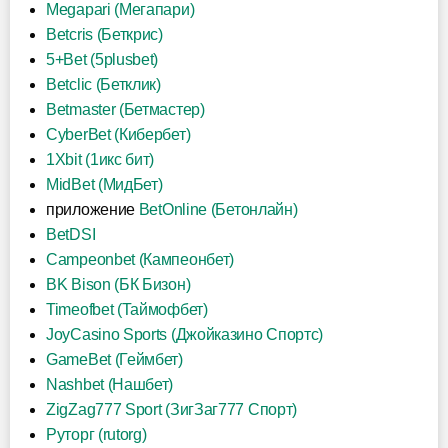
Megapari (Мегапари)
Betcris (Беткрис)
5+Bet (5plusbet)
Betclic (Бетклик)
Betmaster (Бетмастер)
CyberBet (Кибербет)
1Xbit (1икс бит)
MidBet (МидБет)
приложение
BetOnline (Бетонлайн)
BetDSI
Campeonbet (Кампеонбет)
BK Bison (БК Бизон)
Timeofbet (Таймофбет)
JoyCasino Sports (Джойказино Спортс)
GameBet (Геймбет)
Nashbet (Нашбет)
ZigZag777 Sport (ЗигЗаг777 Спорт)
Руторг (rutorg)