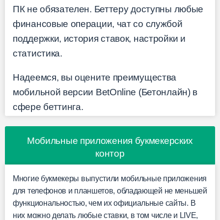
ПК не обязателен. Беттеру доступны любые
финансовые операции, чат со службой
поддержки, история ставок, настройки и
статистика.
Надеемся, вы оцените преимущества
мобильной версии BetOnline (Бетонлайн) в
сфере беттинга.
Мобильные приложения букмекерских
контор
Многие букмекеры выпустили мобильные приложения
для телефонов и планшетов, обладающей не меньшей
функциональностью, чем их официальные сайты. В
них можно делать любые ставки, в том числе и LIVE,