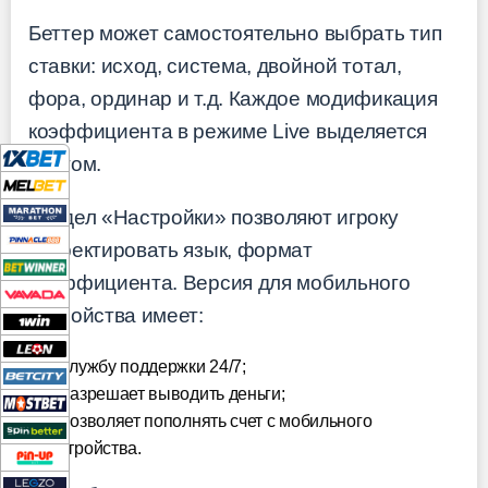
Беттер может самостоятельно выбрать тип
ставки: исход, система, двойной тотал,
фора, ординар и т.д. Каждое модификация
коэффициента в режиме Live выделяется
цветом.
Раздел «Настройки» позволяют игроку
корректировать язык, формат
коэффициента. Версия для мобильного
устройства имеет:
• службу поддержки 24/7;
• разрешает выводить деньги;
• позволяет пополнять счет с мобильного
устройства.