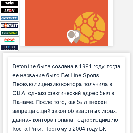
Betonline была создана в 1991 году, тогда
ее название было Bet Line Sports.
Первую лицензию контора получила в
США, однако фактический адрес был в
Панаме. После того, как был внесен
запрещающий закон об азартных играх,
данная контора попала под юрисдикцию
Коста-Рики. Поэтому в 2004 году БК