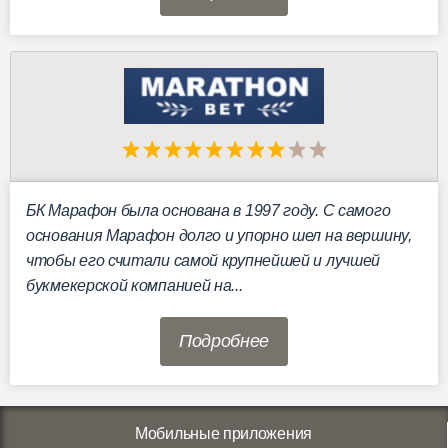
БК Марафон была основана в 1997 году. С самого
основания Марафон долго и упорно шел на вершину,
чтобы его считали самой крупнейшей и лучшей
букмекерской компанией на...
Подробнее
Мобильные приложения