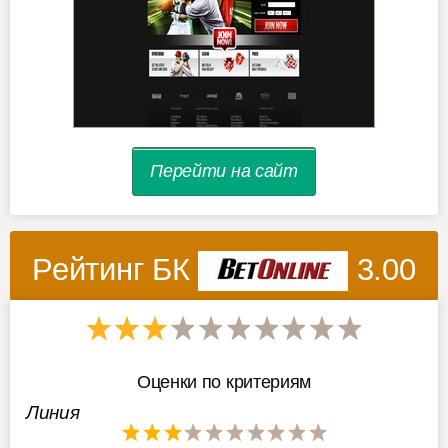
Перейти на сайт
Рейтинг БК
3.00
Оценки по критериям
Линия