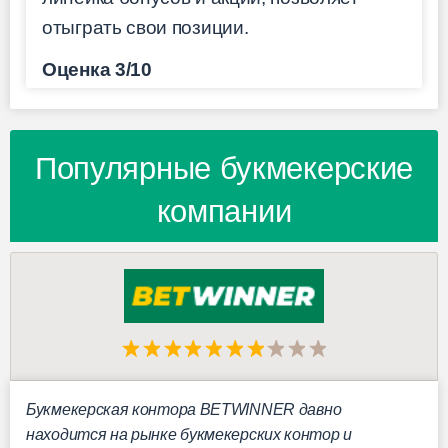
отыграть свои позиции.
Оценка 3/10
Популярные букмекерские
компании
Букмекерская контора BETWINNER давно
находится на рынке букмекерских контор и