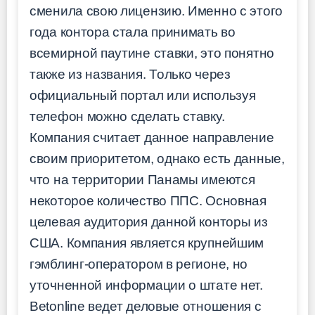
сменила свою лицензию. Именно с этого
года контора стала принимать во
всемирной паутине ставки, это понятно
также из названия. Только через
официальный портал или используя
телефон можно сделать ставку.
Компания считает данное направление
своим приоритетом, однако есть данные,
что на территории Панамы имеются
некоторое количество ППС. Основная
целевая аудитория данной конторы из
США. Компания является крупнейшим
гэмблинг-оператором в регионе, но
уточненной информации о штате нет.
Betonline ведет деловые отношения с