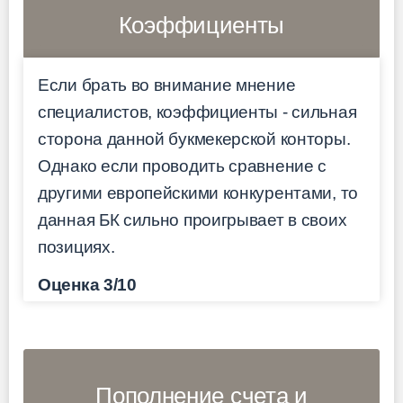
Коэффициенты
Если брать во внимание мнение
специалистов, коэффициенты - сильная
сторона данной букмекерской конторы.
Однако если проводить сравнение с
другими европейскими конкурентами, то
данная БК сильно проигрывает в своих
позициях.
Оценка 3/10
Пополнение счета и