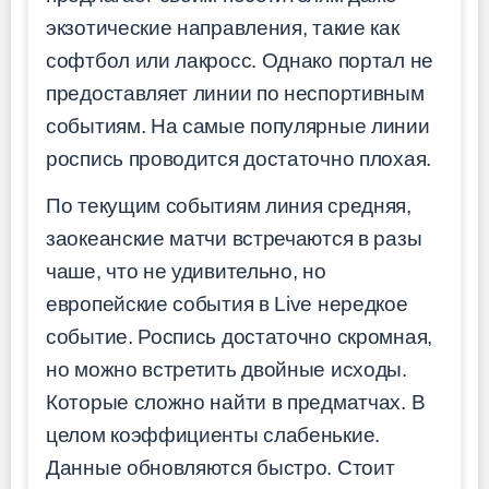
экзотические направления, такие как
софтбол или лакросс. Однако портал не
предоставляет линии по неспортивным
событиям. На самые популярные линии
роспись проводится достаточно плохая.
По текущим событиям линия средняя,
заокеанские матчи встречаются в разы
чаше, что не удивительно, но
европейские события в Live нередкое
событие. Роспись достаточно скромная,
но можно встретить двойные исходы.
Которые сложно найти в предматчах. В
целом коэффициенты слабенькие.
Данные обновляются быстро. Стоит