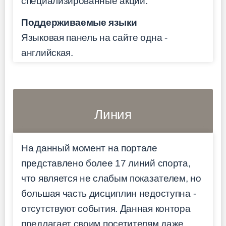
специализированные акции.
Поддерживаемые языки
Языковая панель на сайте одна -
английская.
Линия
На данный момент на портале
представлено более 17 линий спорта,
что является не слабым показателем, но
большая часть дисциплин недоступна -
отсутствуют события. Данная контора
предлагает своим посетителям даже