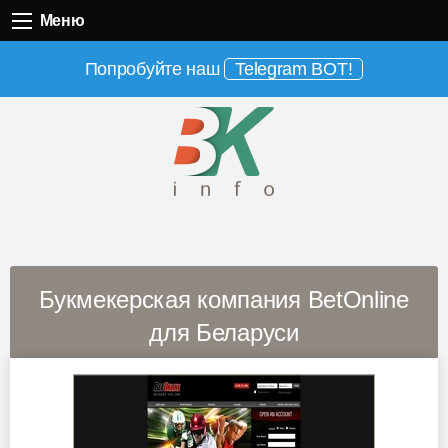
Меню
Меню
Попробуйте наш
Telegram BOT!
Букмекерская компания BetOnline
для Беларуси