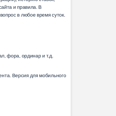
сайта и правила. В
вопрос в любое время суток.
л, фора, ординар и т.д.
ента. Версия для мобильного