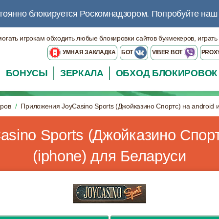
тоянно блокируется Роскомнадзором.
Попробуйте на
могать игрокам обходить любые блокировки сайтов букмекеров, играть
УМНАЯ ЗАКЛАДКА
БОТ
VIBER BOT
PROX
БОНУСЫ
ЗЕРКАЛА
ОБХОД БЛОКИРОВОК
еров
Приложения JoyCasino Sports (Джойказино Спортс) на android и
ino Sports (Джойказино Спортс
(iphone) для Беларуси