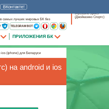
Что важно знать
ш
ВКонтакте!
Пару слов о букмекере
JoyCasino Sports
(Джойказино Спортс)
 в самых лучших мировых БК без
Y
TELEGRAM BOT
ПРИЛОЖЕНИЯ БК
 ios (iphone) для Беларуси
) на android и ios