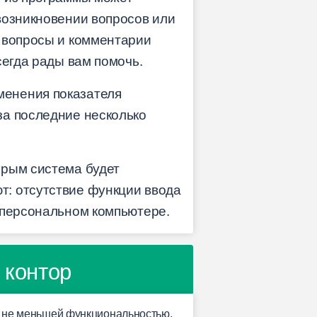
возникновении вопросов или
е вопросы и комментарии
сегда рады вам помочь.
менения показателя
за последние несколько
орым система будет
т: отсутствие функции ввода
 персональном компьютере.
 контор
 не меньшей функциональностью,