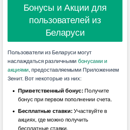
Бонусы и Акции для
пользователей из
Беларуси
Пользователи из Беларуси могут
наслаждаться различными
бонусами и
акциями
, предоставляемыми Приложением
Зенит. Вот некоторые из них:
Приветственный бонус:
Получите
бонус при первом пополнении счета.
Бесплатные ставки:
Участвуйте в
акциях, где можно получить
бесплатные ставки.