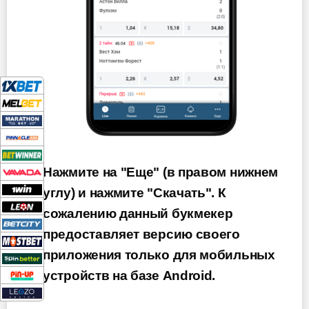
Нажмите на "Еще" (в правом нижнем
углу) и нажмите "Скачать". К
сожалению данный букмекер
предоставляет версию своего
приложения только для мобильных
устройств на базе Android.