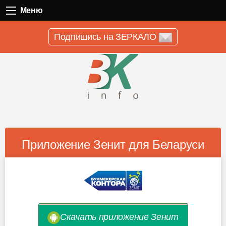
Меню
Меню
Подпишись на ЗЕРКАЛО
Приложение Зенит для Беларуси
Скачать приложение Зенит