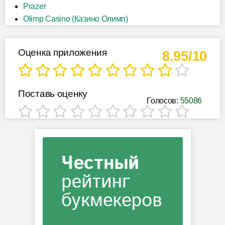
Prazer
Olimp Casino (Казино Олимп)
Оценка приложения
8.95/10
Поставь оценку
Голосов:
55086