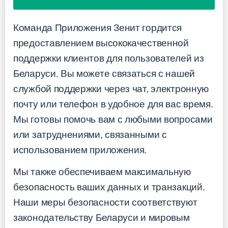
Команда Приложения Зенит гордится
предоставлением высококачественной
поддержки клиентов для пользователей из
Беларуси. Вы можете связаться с нашей
службой поддержки через чат, электронную
почту или телефон в удобное для вас время.
Мы готовы помочь вам с любыми вопросами
или затруднениями, связанными с
использованием приложения.
Мы также обеспечиваем максимальную
безопасность ваших данных и транзакций.
Наши меры безопасности соответствуют
законодательству Беларуси и мировым