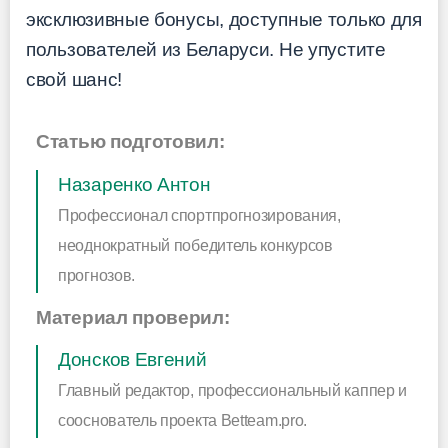
эксклюзивные бонусы, доступные только для
пользователей из Беларуси. Не упустите
свой шанс!
Статью подготовил:
Назаренко Антон
Профессионал спортпрогнозирования,
неоднократный победитель конкурсов
прогнозов.
Материал проверил:
Донсков Евгений
Главный редактор, профессиональный каппер и
сооснователь проекта Betteam.pro.