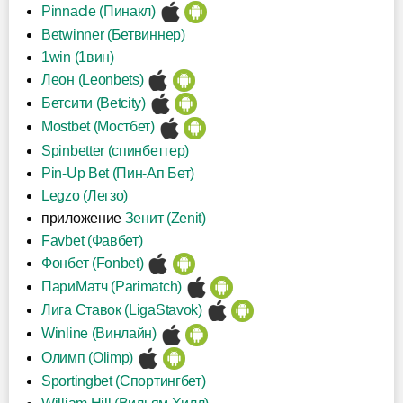
Pinnacle (Пинакл)
Betwinner (Бетвиннер)
1win (1вин)
Леон (Leonbets)
Бетсити (Betcity)
Mostbet (Мостбет)
Spinbetter (спинбеттер)
Pin-Up Bet (Пин-Ап Бет)
Legzo (Легзо)
приложение
Зенит (Zenit)
Favbet (Фавбет)
Фонбет (Fonbet)
ПариМатч (Parimatch)
Лига Ставок (LigaStavok)
Winline (Винлайн)
Олимп (Olimp)
Sportingbet (Спортингбет)