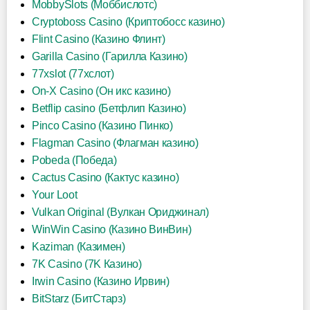
MobbySlots (Моббислотс)
Cryptoboss Casino (Криптобосс казино)
Flint Casino (Казино Флинт)
Garilla Casino (Гарилла Казино)
77xslot (77хслот)
On-X Casino (Он икс казино)
Betflip casino (Бетфлип Казино)
Pinco Casino (Казино Пинко)
Flagman Casino (Флагман казино)
Pobeda (Победа)
Cactus Casino (Кактус казино)
Your Loot
Vulkan Original (Вулкан Ориджинал)
WinWin Casino (Казино ВинВин)
Kaziman (Казимен)
7K Casino (7K Казино)
Irwin Casino (Казино Ирвин)
BitStarz (БитСтарз)