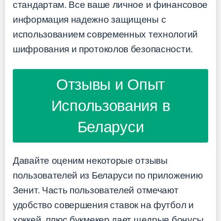
стандартам. Все ваше личное и финансовое
информация надежно защищены с
использованием современных технологий
шифрования и протоколов безопасности.
Отзывы и Опыт
Использования в
Беларуси
Давайте оценим некоторые отзывы
пользователей из Беларуси по приложению
Зенит. Часть пользователей отмечают
удобство совершения ставок на футбол и
хоккей, плюс букмекер дает щедрые бонусы,