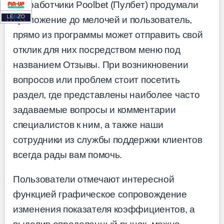
Разработчики Poolbet (Пулбет) продумали
приложение до мелочей и пользователь,
прямо из программы может отправить свой
отклик для них посредством меню под
названием Отзывы. При возникновении
вопросов или проблем стоит посетить
раздел, где представлены наиболее часто
задаваемые вопросы и комментарии
специалистов к ним, а также наши
сотрудники из службы поддержки клиентов
всегда рады вам помочь.
Пользователи отмечают интересной
функцией графическое сопровождение
изменения показателя коэффициентов, а