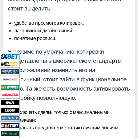
стоит выделить:
удобство просмотра котировок;
лаконичный дизайн линий;
понятные росписи.
В режиме по умолчанию, котировки
представлены в американском стандарте,
но при желании изменить его на
десятичный, стоит зайти в функциональное
меню. Также есть возможность активировать
настройку позволяющую:
заключать сделки только с максимальными
ставками;
отдавать предпочтение только лучшим линиям.