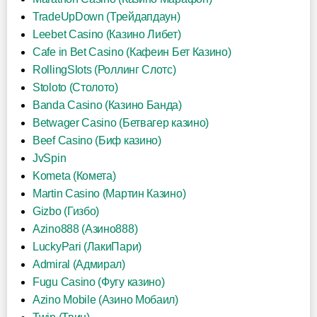
TradeUpDown (Трейдапдаун)
Leebet Casino (Казино Либет)
Cafe in Bet Casino (Кафеин Бет Казино)
RollingSlots (Роллинг Слотс)
Stoloto (Столото)
Banda Casino (Казино Банда)
Betwager Casino (Бетвагер казино)
Beef Casino (Биф казино)
JvSpin
Kometa (Комета)
Martin Casino (Мартин Казино)
Gizbo (Гизбо)
Azino888 (Азино888)
LuckyPari (ЛакиПари)
Admiral (Адмирал)
Fugu Casino (Фугу казино)
Azino Mobile (Азино Мобаил)