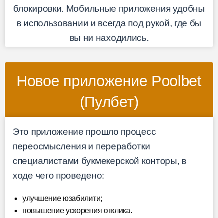
блокировки. Мобильные приложения удобны
в использовании и всегда под рукой, где бы
вы ни находились.
Новое приложение Poolbet
(Пулбет)
Это приложение прошло процесс
переосмысления и переработки
специалистами букмекерской конторы, в
ходе чего проведено:
улучшение юзабилити;
повышение ускорения отклика.