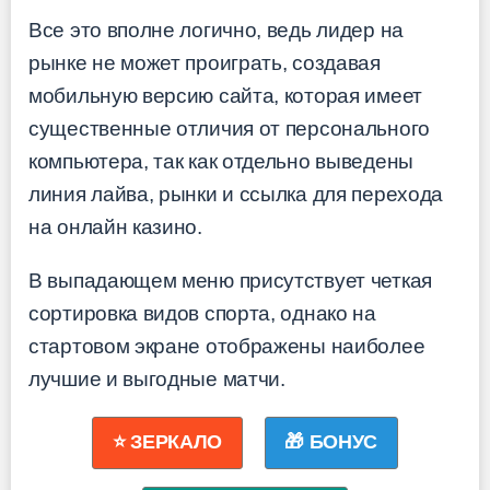
Все это вполне логично, ведь лидер на
рынке не может проиграть, создавая
мобильную версию сайта, которая имеет
существенные отличия от персонального
компьютера, так как отдельно выведены
линия лайва, рынки и ссылка для перехода
на онлайн казино.
В выпадающем меню присутствует четкая
сортировка видов спорта, однако на
стартовом экране отображены наиболее
лучшие и выгодные матчи.
⭐ ЗЕРКАЛО
🎁 БОНУС