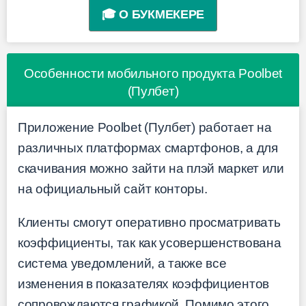
🎓 О БУКМЕКЕРЕ
Особенности мобильного продукта Poolbet
(Пулбет)
Приложение Poolbet (Пулбет) работает на
различных платформах смартфонов, а для
скачивания можно зайти на плэй маркет или
на официальный сайт конторы.
Клиенты смогут оперативно просматривать
коэффициенты, так как усовершенствована
система уведомлений, а также все
изменения в показателях коэффициентов
сопровождаются графикой. Помимо этого