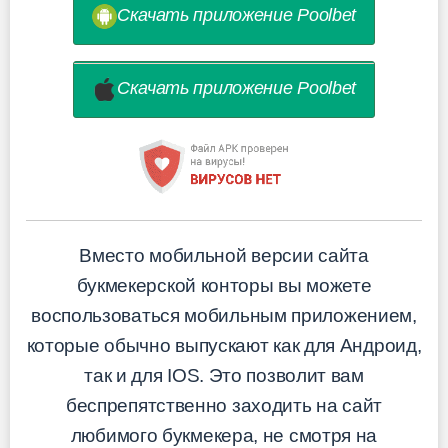
Скачать приложение Poolbet
Скачать приложение Poolbet
Вместо мобильной версии сайта
букмекерской конторы вы можете
воспользоваться мобильным приложением,
которые обычно выпускают как для Андроид,
так и для IOS. Это позволит вам
беспрепятственно заходить на сайт
любимого букмекера, не смотря на