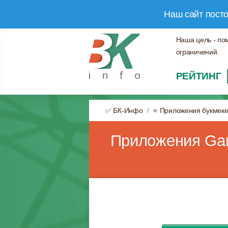
Наш сайт пост
Наша цель - по
ограничений.
РЕЙТИНГ
✅ БК-Инфо
⭐ Приложения букмек
Приложения Game