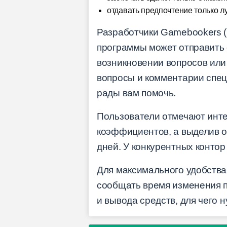
отдавать предпочтение только 
Разработчики Gamebookers (
программы может отправить 
возникновении вопросов или
вопросы и комментарии спец
рады вам помочь.
Пользователи отмечают инт
коэффициентов, а выделив о
дней. У конкурентных конто
Для максимального удобства
сообщать время изменения п
и вывода средств, для чего