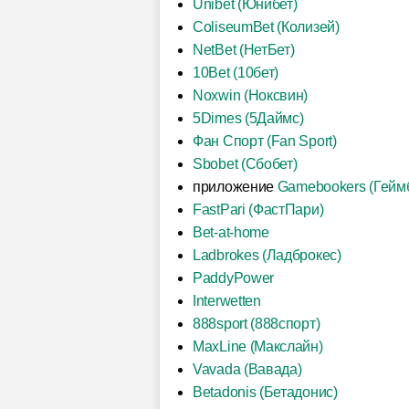
Unibet (Юнибет)
ColiseumBet (Колизей)
NetBet (НетБет)
10Bet (10бет)
Noxwin (Ноксвин)
5Dimes (5Даймс)
Фан Спорт (Fan Sport)
Sbobet (Сбобет)
приложение
Gamebookers (Гейм
FastPari (ФастПари)
Bet-at-home
Ladbrokes (Ладброкес)
PaddyPower
Interwetten
888sport (888спорт)
MaxLine (Макслайн)
Vavada (Вавада)
Betadonis (Бетадонис)