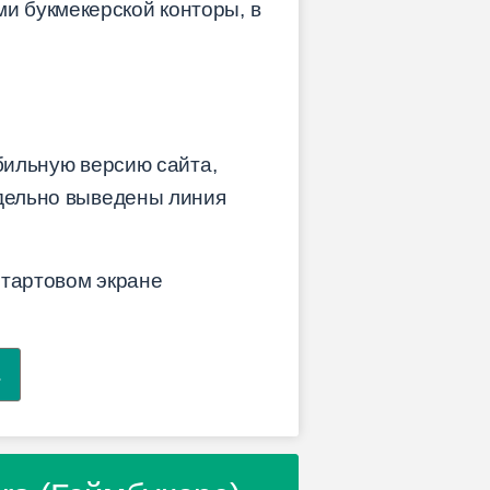
и букмекерской конторы, в
обильную версию сайта,
тдельно выведены линия
стартовом экране
Е