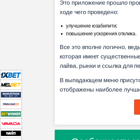
Это приложение прошло проц
ходе чего проведено:
улучшение юзабилити;
повышение ускорения отклика.
Все это вполне логично, вед
которая имеет существенные
лайва, рынки и ссылка для п
В выпадающем меню присутст
отображены наиболее лучши