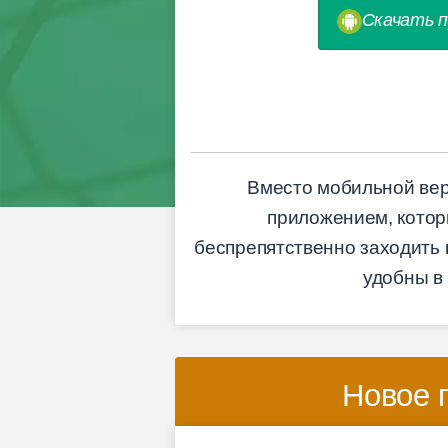
Скачать 
Вместо мобильной вер
приложением, которы
беспрепятственно заходить 
удобны в 
Новое 