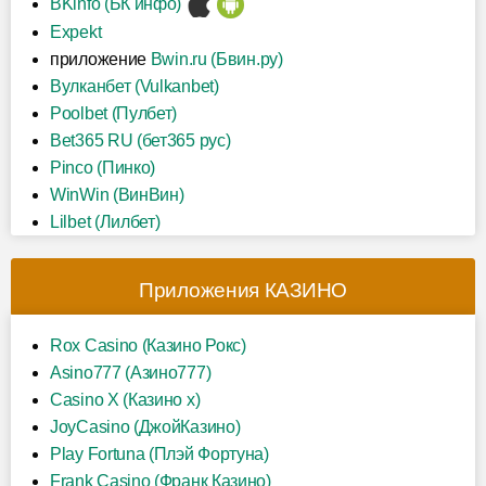
BKinfo (БК инфо)
Expekt
приложение
Bwin.ru (Бвин.ру)
Вулканбет (Vulkanbet)
Poolbet (Пулбет)
Bet365 RU (бет365 рус)
Pinco (Пинко)
WinWin (ВинВин)
Lilbet (Лилбет)
Приложения КАЗИНО
Rox Casino (Казино Рокс)
Asino777 (Азино777)
Casino X (Казино х)
JoyCasino (ДжойКазино)
Play Fortuna (Плэй Фортуна)
Frank Casino (Франк Казино)