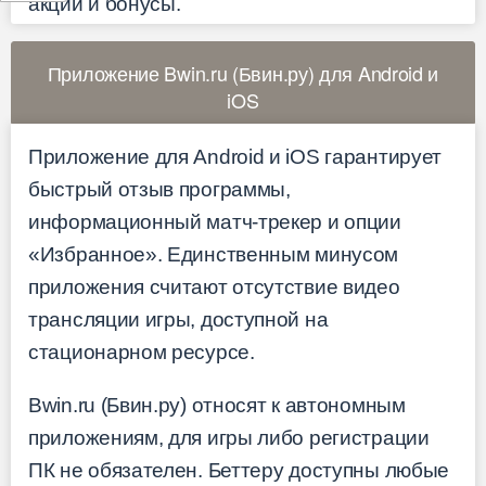
акции и бонусы.
Приложение Bwin.ru (Бвин.ру) для Android и
iOS
Приложение для Android и iOS гарантирует
быстрый отзыв программы,
информационный матч-трекер и опции
«Избранное». Единственным минусом
приложения считают отсутствие видео
трансляции игры, доступной на
стационарном ресурсе.
Bwin.ru (Бвин.ру) относят к автономным
приложениям, для игры либо регистрации
ПК не обязателен. Беттеру доступны любые