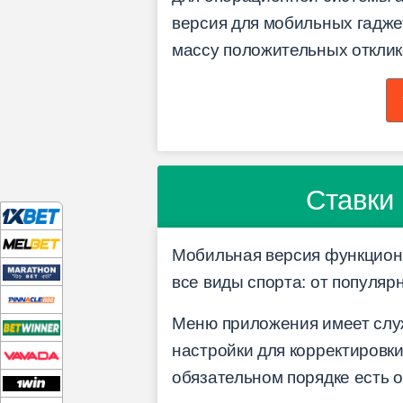
версия для мобильных гаджет
массу положительных отклик
Ставки
Мобильная версия функциони
все виды спорта: от популяр
Меню приложения имеет служ
настройки для корректировки
обязательном порядке есть о