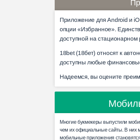
Пр
Приложение для Android и i
опции «Избранное». Единств
доступной на стационарном 
18bet (18бет) относят к авт
доступны любые финансовые о
Надеемся, вы оцените преим
Мобиль
Многие букмекеры выпустили моби
чем их официальные сайты. В них мо
мобильные приложения становятся 