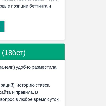
рвые позиции беттинга и
Е
(18бет)
 панели) удобно разместила
аций), историю ставок,
сайта и правила. В
вопрос в любое время суток.