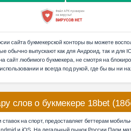
сии сайта букмекерской конторы вы можете восп
е обычно выпускают как для Андроид, так и для I
на сайт любимого букмекера, не смотря на блоки
использовании и всегда под рукой, где бы вы ни н
ру слов о букмекере 18bet (18б
ди ставок на спорт, предоставляет беттерам моби
droid и iOS. На легальный рынок России Пари мат