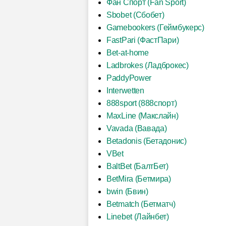
Фан Спорт (Fan Sport)
Sbobet (Сбобет)
Gamebookers (Геймбукерс)
FastPari (ФастПари)
Bet-at-home
Ladbrokes (Ладброкес)
PaddyPower
Interwetten
888sport (888спорт)
MaxLine (Макслайн)
Vavada (Вавада)
Betadonis (Бетадонис)
VBet
BaltBet (БалтБет)
BetMira (Бетмира)
bwin (Бвин)
Betmatch (Бетматч)
Linebet (Лайнбет)