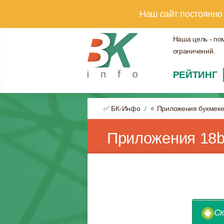
Наш сайт постоянно
Наша цель - по
ограничений.
РЕЙТИНГ
✅ БК-Инфо
⭐ Приложения букмек
Приложения 18bet
Ск