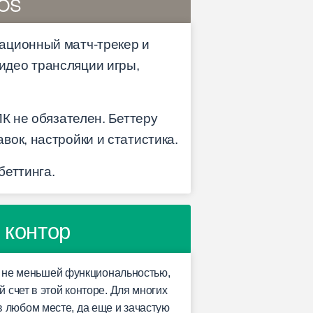
iOS
ационный матч-трекер и
идео трансляции игры,
К не обязателен. Беттеру
ок, настройки и статистика.
беттинга.
 контор
 не меньшей функциональностью,
 счет в этой конторе. Для многих
 любом месте, да еще и зачастую