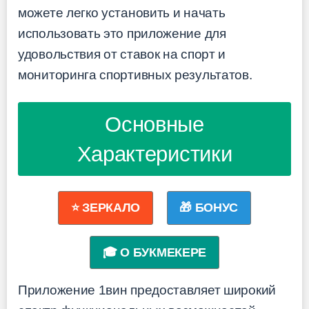
можете легко установить и начать
использовать это приложение для
удовольствия от ставок на спорт и
мониторинга спортивных результатов.
Основные
Характеристики
⭐ ЗЕРКАЛО
🎁 БОНУС
🎓 О БУКМЕКЕРЕ
Приложение 1вин предоставляет широкий