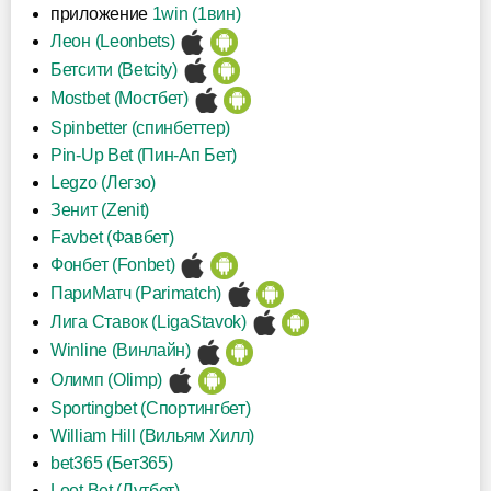
приложение
1win (1вин)
Леон (Leonbets)
Бетсити (Betcity)
Mostbet (Мостбет)
Spinbetter (спинбеттер)
Pin-Up Bet (Пин-Ап Бет)
Legzo (Легзо)
Зенит (Zenit)
Favbet (Фавбет)
Фонбет (Fonbet)
ПариМатч (Parimatch)
Лига Ставок (LigaStavok)
Winline (Винлайн)
Олимп (Olimp)
Sportingbet (Спортингбет)
William Hill (Вильям Хилл)
bet365 (Бет365)
Loot Bet (Лутбет)