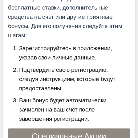
бесплатные ставки, дополнительные
средства на счет или другие приятные
бонусы. Для его получения следуйте этим
шагам:
Зарегистрируйтесь в приложении,
указав свои личные данные.
Подтвердите свою регистрацию,
следуя инструкциям, которые будут
предоставлены.
Ваш бонус будет автоматически
зачислен на ваш счет после
завершения регистрации.
Специальные Акции