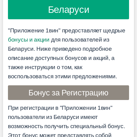
Беларуси
"Приложение 1вин" предоставляет щедрые
бонусы и акции
для пользователей из
Беларуси. Ниже приведено подробное
описание доступных бонусов и акций, а
также инструкции о том, как
воспользоваться этими предложениями.
Бонус за Регистрацию
При регистрации в "Приложении 1вин"
пользователи из Беларуси имеют
возможность получить специальный бонус.
Этот бонус может представлять собой