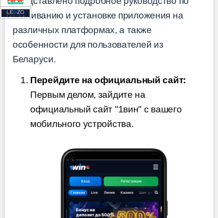
представлено подробное руководство по
скачиванию и установке приложения на
различных платформах, а также
особенности для пользователей из
Беларуси.
Перейдите на официальный сайт:
Первым делом, зайдите на
официальный сайт "1вин" с вашего
мобильного устройства.