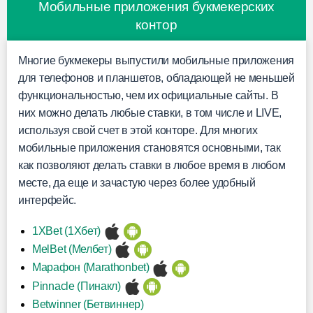
Мобильные приложения букмекерских
контор
Многие букмекеры выпустили мобильные приложения
для телефонов и планшетов, обладающей не меньшей
функциональностью, чем их официальные сайты. В
них можно делать любые ставки, в том числе и LIVE,
используя свой счет в этой конторе. Для многих
мобильные приложения становятся основными, так
как позволяют делать ставки в любое время в любом
месте, да еще и зачастую через более удобный
интерфейс.
1XBet (1Хбет)
MelBet (Мелбет)
Марафон (Marathonbet)
Pinnacle (Пинакл)
Betwinner (Бетвиннер)