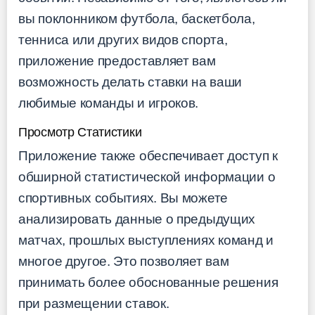
вы поклонником футбола, баскетбола,
тенниса или других видов спорта,
приложение предоставляет вам
возможность делать ставки на ваши
любимые команды и игроков.
Просмотр Статистики
Приложение также обеспечивает доступ к
обширной статистической информации о
спортивных событиях. Вы можете
анализировать данные о предыдущих
матчах, прошлых выступлениях команд и
многое другое. Это позволяет вам
принимать более обоснованные решения
при размещении ставок.