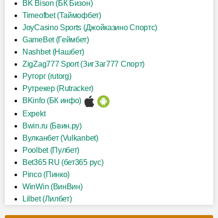
BK Bison (БК Бизон)
Timeofbet (Таймофбет)
JoyCasino Sports (Джойказино Спортс)
GameBet (Геймбет)
Nashbet (Нашбет)
ZigZag777 Sport (ЗигЗаг777 Спорт)
Руторг (rutorg)
Рутрекер (Rutracker)
BKinfo (БК инфо)
Expekt
Bwin.ru (Бвин.ру)
Вулканбет (Vulkanbet)
Poolbet (Пулбет)
Bet365 RU (бет365 рус)
Pinco (Пинко)
WinWin (ВинВин)
Lilbet (Лилбет)