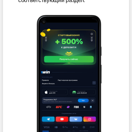
соответствующий раздел.