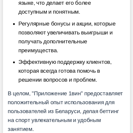
языке, что делает его более
доступным и понятным.
Регулярные бонусы и акции, которые
позволяют увеличивать выигрыши и
получать дополнительные
преимущества.
Эффективную поддержку клиентов,
которая всегда готова помочь в
решении вопросов и проблем.
В целом, "Приложение 1вин" предоставляет
положительный опыт использования для
пользователей из Беларуси, делая беттинг
на спорт увлекательным и удобным
занятием.