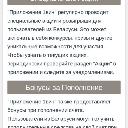
"Приложение 1вин" регулярно проводит
специальные акции и розыгрыши для
пользователей из Беларуси. Это может
включать в себя конкурсы, призы и другие
уникальные возможности для участия.
Чтобы узнать о текущих акциях,
периодически проверяйте раздел "Акции" в
приложении и следите за уведомлениями.
Бонусы за Пополнение
"Приложение 1вин" также предоставляет
бонусы при пополнении счета.
Пользователи из Беларуси могут получить
дополнительные средства на свой счет при