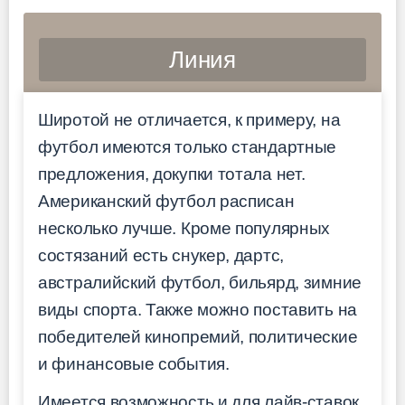
Линия
Широтой не отличается, к примеру, на
футбол имеются только стандартные
предложения, докупки тотала нет.
Американский футбол расписан
несколько лучше. Кроме популярных
состязаний есть снукер, дартс,
австралийский футбол, бильярд, зимние
виды спорта. Также можно поставить на
победителей кинопремий, политические
и финансовые события.
Имеется возможность и для лайв-ставок,