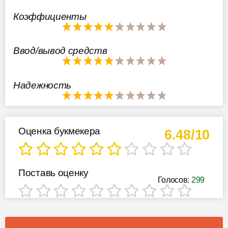
Коэффициенты
Ввод/вывод средств
Надежность
Оценка букмекера
6.48/10
Поставь оценку
Голосов:
299