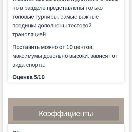
но в разделе представлены только
топовые турниры, самые важные
поединки дополнены тестовой
трансляцией.
Поставить можно от 10 центов,
максимумы довольно высоки, зависят от
вида спорта.
Оценка 5/10
Коэффициенты