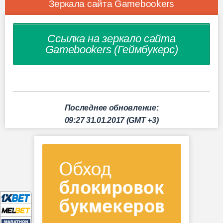
Зеркала сайта Gamebookers
Ссылка на зеркало сайта
Gamebookers (Геймбукерс)
Последнее обновление:
09:27 31.01.2017 (GMT +3)