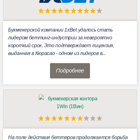
Букмекерской компании 1xBet удалось стать
лидером беттинг-индустрии за невероятно
короткий срок. Это подтверждает лицензия,
выданная в Кюрасао - одном из лидеров в...
Подробнее
На поле действия беттеров продолжается борьба