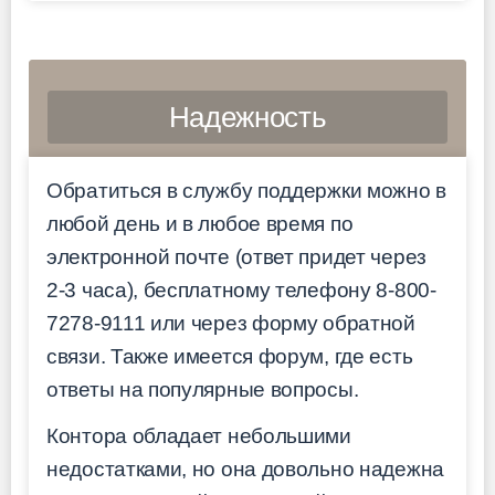
Надежность
Обратиться в службу поддержки можно в
любой день и в любое время по
электронной почте (ответ придет через
2-3 часа), бесплатному телефону 8-800-
7278-9111 или через форму обратной
связи. Также имеется форум, где есть
ответы на популярные вопросы.
Контора обладает небольшими
недостатками, но она довольно надежна