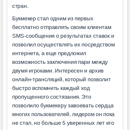
стран.
Букмекер стал одним из первых
бесплатно отправлять своим клиентам
SMS-сообщения о результатах ставок и
позволил осуществлять их посредством
интернета, а еще предложил
возможность заключения пари между
двумя игроками. Интересен и архив
онлайн-трансляций, который позволит
быстро вспомнить каждый ход
пропущенного состязания. Это
позволило букмекеру завоевать сердца
многих пользователей, лидером он пока
не стал, но больше 5 уверенных лет его