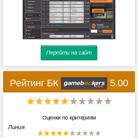
Перейти на сайт
Рейтинг БК
5.00
Оценки по критериям
Линия