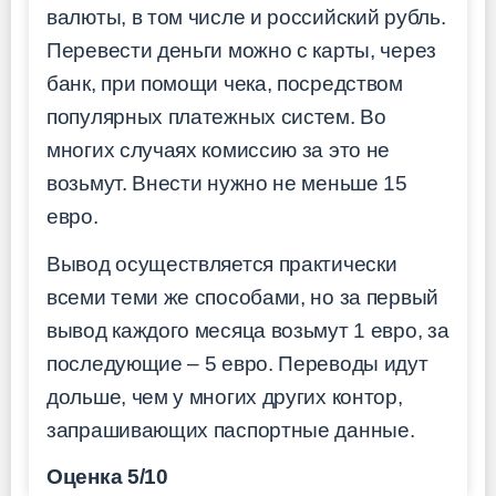
валюты, в том числе и российский рубль.
Перевести деньги можно с карты, через
банк, при помощи чека, посредством
популярных платежных систем. Во
многих случаях комиссию за это не
возьмут. Внести нужно не меньше 15
евро.
Вывод осуществляется практически
всеми теми же способами, но за первый
вывод каждого месяца возьмут 1 евро, за
последующие – 5 евро. Переводы идут
дольше, чем у многих других контор,
запрашивающих паспортные данные.
Оценка 5/10