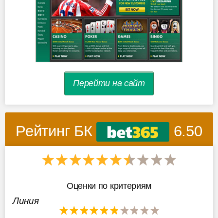
Перейти на сайт
Рейтинг БК
6.50
Оценки по критериям
Линия