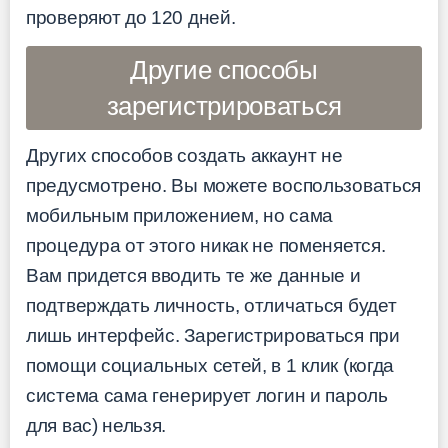
проверяют до 120 дней.
Другие способы
зарегистрироваться
Других способов создать аккаунт не
предусмотрено. Вы можете воспользоваться
мобильным приложением, но сама
процедура от этого никак не поменяется.
Вам придется вводить те же данные и
подтверждать личность, отличаться будет
лишь интерфейс. Зарегистрироваться при
помощи социальных сетей, в 1 клик (когда
система сама генерирует логин и пароль
для вас) нельзя.