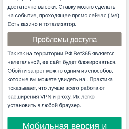
достаточно высоки. Ставку можно сделать
на событие, проходящее прямо сейчас (live).
Есть казино и тотализатор.
Проблемы доступа
Так как на территории РФ Bet365 является
нелегальной, ее сайт будет блокироваться.
Обойти запрет можно одним из способов,
которые вы можете увидеть на
. Практика
показывает, что лучше всего работают
расширения VPN и proxy. Их легко
установить в любой браузер.
Мобильная версия и