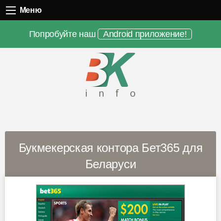
Меню
Меню
Попробуйте наш
Android приложение!
Букмекерская контора Бет365 для
Беларуси