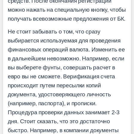
средств. После окончания регистрации
можно нажать на специальную кнопку, чтобы
получать всевозможные предложения от БК.
Не стоит забывать о том, что сразу
выбирается используемая для проведения
финансовых операций валюта. Изменить ее
в дальнейшем невозможно. Например, если
вы выберете фунты, совершать расчет в
евро вы не сможете. Верификация счета
происходит путем пересылки копий
документа, удостоверяющего личность
(например, паспорта), и прописки.
Процедура проверки данных занимает 2-3
дня. Стоит сказать, что это достаточно
быстро. Например, в компании
документы