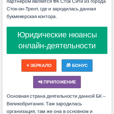
партнером является ФК Сток Сити из города
Сток-он-Трент, где и зародилась данная
букмекерская контора.
Юридические нюансы
онлайн-деятельности
⭐ ЗЕРКАЛО
🎁 БОНУС
📲 ПРИЛОЖЕНИЕ
Основная страна деятельности данной БК –
Великобритания. Там зародилась
организация, там же она в основном и