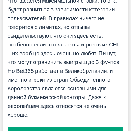
Что касается максимальной ставки, то она
будет разниться в зависимости категории
пользователей. В правилах ничего не
говорится о лимитах, но отзывы
свидетельствуют, что они здесь есть,
особенно если это касается игроков из СНГ
– их вообще здесь очень не любят. Пишут,
что могут ограничить выигрыш до 5 фунтов.
Но Bet365 работает в Великобритании, и
именно игроки из стран Объединенного
Королевства являются основными для
данной букмекерской конторы. Даже к
европейцам здесь относятся не очень
хорошо.