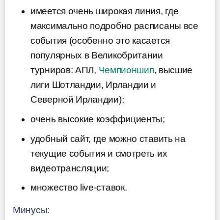
имеется очень широкая линия, где
максимально подробно расписаны все
события (особенно это касается
популярных в Великобритании
турниров: АПЛ,
Чемпионшип
, высшие
лиги Шотландии, Ирландии и
Северной Ирландии);
очень высокие коэффициенты;
удобный сайт, где можно ставить на
текущие события и смотреть их
видеотрансляции;
множество live-ставок.
Минусы: