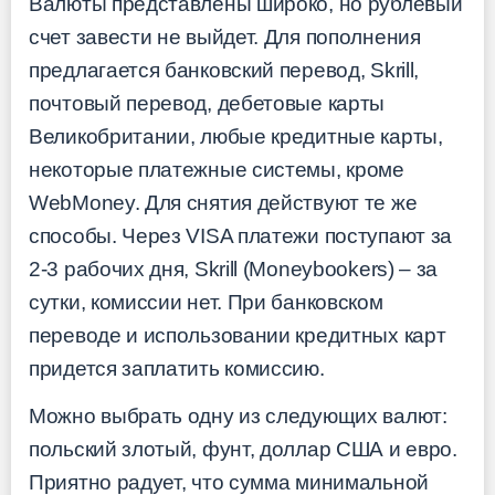
Валюты представлены широко, но рублевый
счет завести не выйдет. Для пополнения
предлагается банковский перевод, Skrill,
почтовый перевод, дебетовые карты
Великобритании, любые кредитные карты,
некоторые платежные системы, кроме
WebMoney. Для снятия действуют те же
способы. Через VISA платежи поступают за
2-3 рабочих дня, Skrill (Moneybookers) – за
сутки, комиссии нет. При банковском
переводе и использовании кредитных карт
придется заплатить комиссию.
Можно выбрать одну из следующих валют:
польский злотый, фунт, доллар США и евро.
Приятно радует, что сумма минимальной