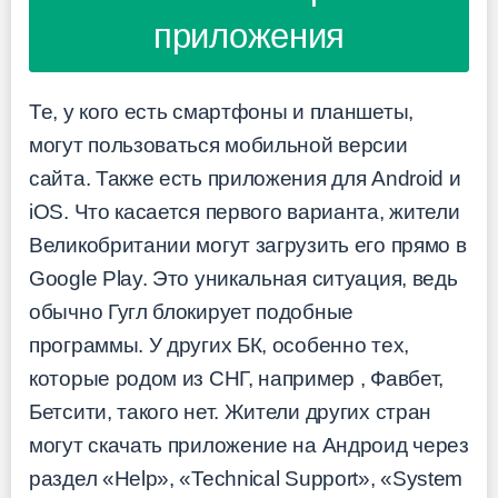
приложения
Те, у кого есть смартфоны и планшеты,
могут пользоваться мобильной версии
сайта. Также есть приложения для Android и
iOS. Что касается первого варианта, жители
Великобритании могут загрузить его прямо в
Google Play. Это уникальная ситуация, ведь
обычно Гугл блокирует подобные
программы. У других БК, особенно тех,
которые родом из СНГ, например
, Фавбет,
Бетсити, такого нет. Жители других стран
могут скачать приложение на Андроид через
раздел «Help», «Technical Support», «System