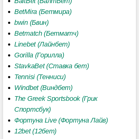
BaltBet (БалтБет)
BetMira (Бетмира)
bwin (Бвин)
Betmatch (Бетматч)
Linebet (Лайнбет)
Gorilla (Горилла)
StavkaBet (Ставка бет)
Tennisi (Тенниси)
Windbet (Виндбет)
The Greek Sportsbook (Грик
Спортсбук)
Фортуна Live (Фортуна Лайв)
12bet (12бет)