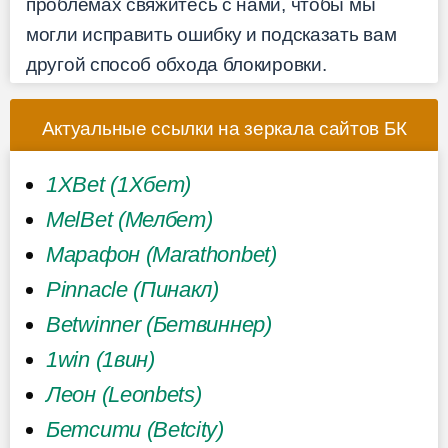
проблемах свяжитесь с нами, чтобы мы
могли исправить ошибку и подсказать вам
другой способ обхода блокировки.
Актуальные ссылки на зеркала сайтов БК
1XBet (1Хбет)
MelBet (Мелбет)
Марафон (Marathonbet)
Pinnacle (Пинакл)
Betwinner (Бетвиннер)
1win (1вин)
Леон (Leonbets)
Бетсити (Betcity)