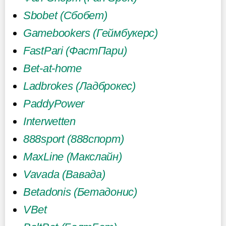
Sbobet (Сбобет)
Gamebookers (Геймбукерс)
FastPari (ФастПари)
Bet-at-home
Ladbrokes (Ладброкес)
PaddyPower
Interwetten
888sport (888спорт)
MaxLine (Макслайн)
Vavada (Вавада)
Betadonis (Бетадонис)
VBet