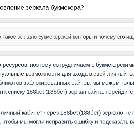
бновление зеркала букмекера?
о такое зеркало букмекерской конторы и почему его ищ
 ресурсов, поэтому сотрудничаем с букмекерским
уальные возможности для входа в свой личный каб
ликатов заблокированных сайтов, мы можем тольк
 к списку 188bet (188бет) зеркал сайта, перейдит
 личный кабинет через 188bet (188бет) зеркало не 
 чтобы мы могли исправить ошибку и подсказать в