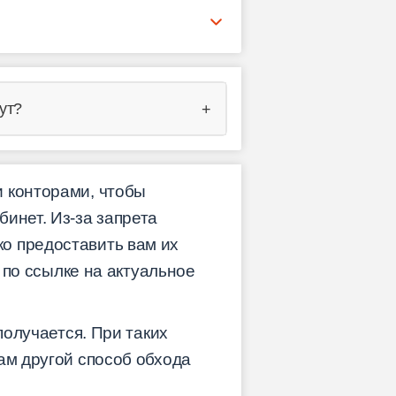
ут?
и конторами, чтобы
инет. Из-за запрета
о предоставить вам их
е по ссылке на актуальное
получается. При таких
ам другой способ обхода