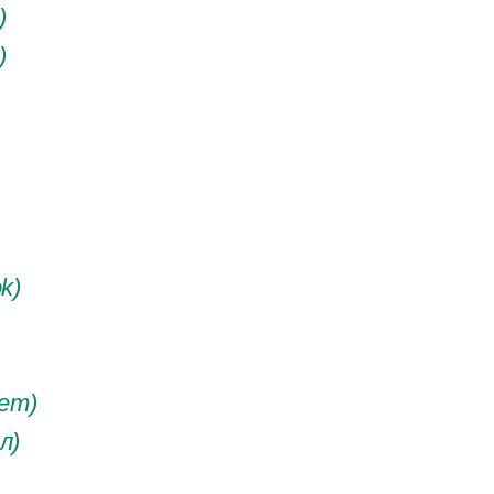
)
)
k)
бет)
л)