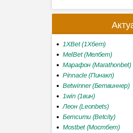
Акту
1XBet (1Хбет)
MelBet (Мелбет)
Марафон (Marathonbet)
Pinnacle (Пинакл)
Betwinner (Бетвиннер)
1win (1вин)
Леон (Leonbets)
Бетсити (Betcity)
Mostbet (Мостбет)