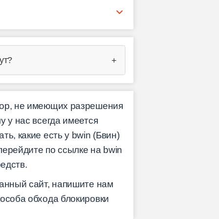
ут?
тор, не имеющих разрешения
у у нас всегда имеется
ь, какие есть у bwin (Бвин)
перейдите по ссылке на bwin
едств.
ванный сайт, напишите нам
пособа обхода блокировки