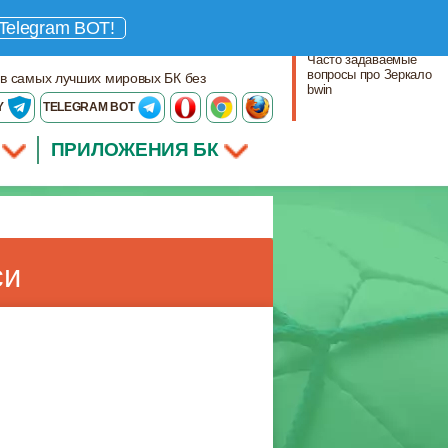
Что важно знать
Telegram BOT!
Рейтинг букмекера
Часто задаваемые
вопросы про Зеркало
 в самых лучших мировых БК без
bwin
Y
TELEGRAM BOT
ПРИЛОЖЕНИЯ БК
си