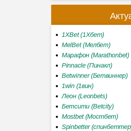
Акту
1XBet (1Хбет)
MelBet (Мелбет)
Марафон (Marathonbet)
Pinnacle (Пинакл)
Betwinner (Бетвиннер)
1win (1вин)
Леон (Leonbets)
Бетсити (Betcity)
Mostbet (Мостбет)
Spinbetter (спинбеттер