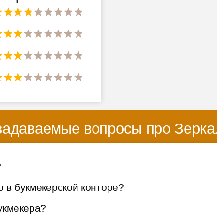
задаваемые вопросы про Зерка
?
ю в букмекерской конторе?
букмекера?