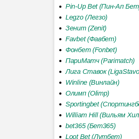
Pin-Up Bet (Пин-Ап Бет
Legzo (Легзо)
Зенит (Zenit)
Favbet (Фавбет)
Фонбет (Fonbet)
ПариМатч (Parimatch)
Лига Ставок (LigaStavo
Winline (Винлайн)
Олимп (Olimp)
Sportingbet (Спортинг
William Hill (Вильям Хил
bet365 (Бет365)
Loot Bet (Лутбет)