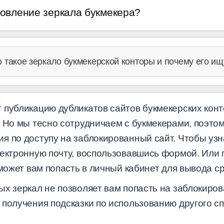
бновление зеркала букмекера?
о такое зеркало букмекерской конторы и почему его ищ
 публикацию дубликатов сайтов букмекерских кон
 Но мы тесно сотрудничаем с букмекерами, поэтом
 по доступу на заблокированный сайт. Чтобы узнат
лектронную почту, воспользовавшись формой. Или 
оможет вам попасть в личный кабинет для вывода ср
ых зеркал не позволяет вам попасть на заблокиро
 получения подсказки по использованию другого с