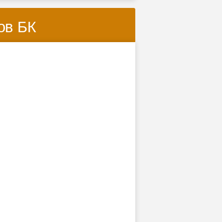
ов БК