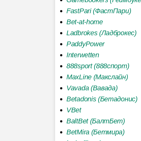
FastPari (ФастПари)
Bet-at-home
Ladbrokes (Ладброкес)
PaddyPower
Interwetten
888sport (888спорт)
MaxLine (Макслайн)
Vavada (Вавада)
Betadonis (Бетадонис)
VBet
BaltBet (БалтБет)
BetMira (Бетмира)