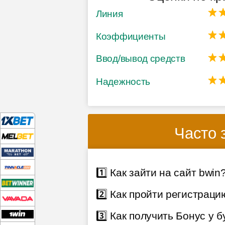
Линия
Коэффициенты
Ввод/вывод средств
Надежность
Часто 
1️⃣ Как зайти на сайт bwin
2️⃣ Как пройти регистраци
3️⃣ Как получить Бонус у 