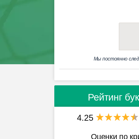
Мы постоянно следи
Рейтинг бу
4.25
Оценки по к