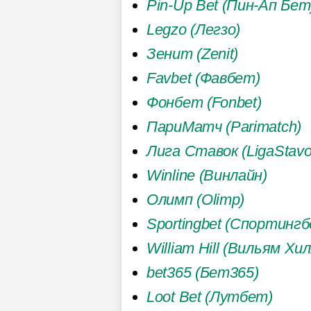
Pin-Up Bet (Пин-Ап Бет
Legzo (Легзо)
Зенит (Zenit)
Favbet (Фавбет)
Фонбет (Fonbet)
ПариМатч (Parimatch)
Лига Ставок (LigaStavo
Winline (Винлайн)
Олимп (Olimp)
Sportingbet (Спортинг
William Hill (Вильям Хил
bet365 (Бет365)
Loot Bet (Лутбет)