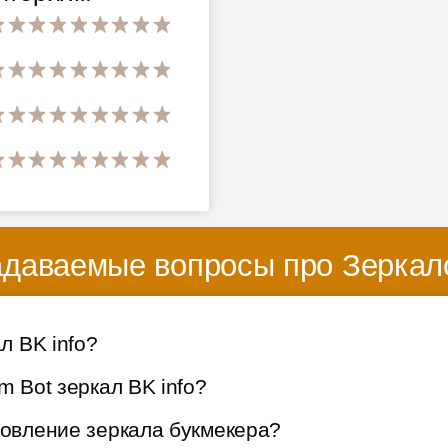
адаваемые вопросы про Зеркало
ал BK info?
m Bot зеркал BK info?
бновление зеркала букмекера?