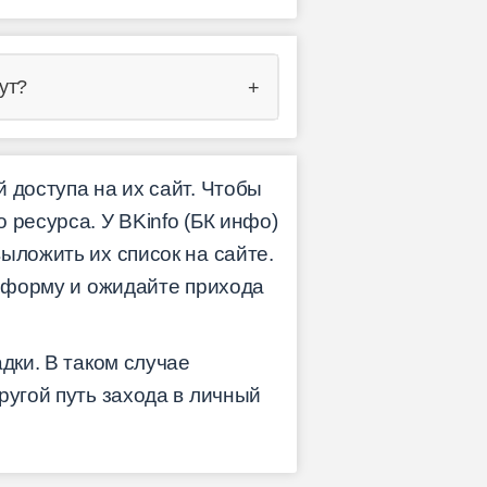
ут?
 доступа на их сайт. Чтобы
 ресурса. У BKinfo (БК инфо)
ыложить их список на сайте.
е форму и ожидайте прихода
дки. В таком случае
ругой путь захода в личный