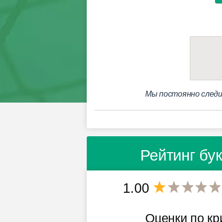
Мы постоянно следим
Рейтинг бу
1.00
Оценки по к