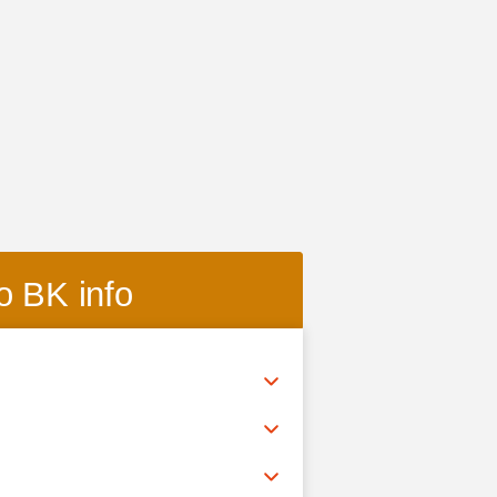
 BK info