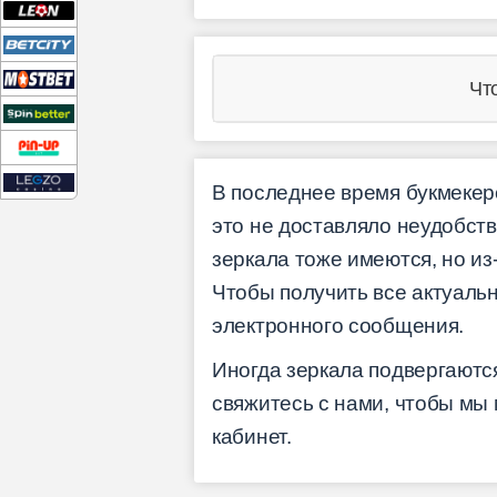
Чт
В последнее время букмекерс
это не доставляло неудобств
зеркала тоже имеются, но из
Чтобы получить все актуальн
электронного сообщения.
Иногда зеркала подвергаются
свяжитесь с нами, чтобы мы 
кабинет.