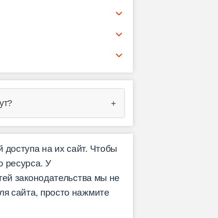
ут?
 доступа на их сайт. Чтобы
 ресурса. У
стей законодательства мы не
ля сайта, просто нажмите