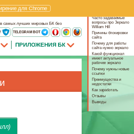
Что важно знать
ирение для Chrome
Рейтинг букмекера
Часто задаваемые
вопросы про Зеркало
 в самых лучших мировых БК без
William Hill
Y
TELEGRAM BOT
Причины блокировки
сайта
Почему для работы
ПРИЛОЖЕНИЯ БК
сайта нужно зеркало
Какой функционал
имеет актуальное
рабочее зеркало
Почему нужны новые
ссылки
Преимущества и
си
недостатки
Как заработать
Отзывы
Выводы
илл)