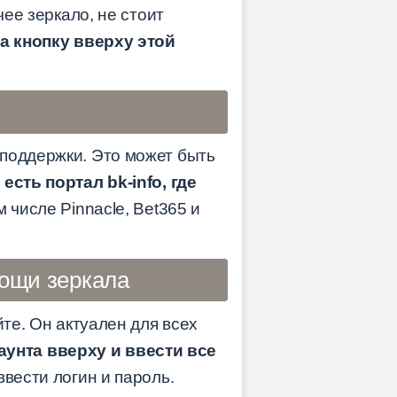
чее зеркало, не стоит
а кнопку вверху этой
 поддержки. Это может быть
есть портал bk-info, где
ом числе Pinnacle, Bet365 и
мощи зеркала
йте. Он актуален для всех
унта вверху и ввести все
ввести логин и пароль.