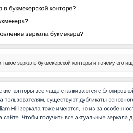
ю в букмекерской конторе?
букмекера?
бновление зеркала букмекера?
о такое зеркало букмекерской конторы и почему его ищ
кие конторы все чаще сталкиваются с блокировкой
ва пользователям, существуют дубликаты основного
liam Hill зеркала тоже имеются, но из-за особенно
 сайте. Чтобы получить все актуальные зеркала д