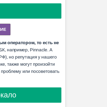
НИЕ
ным оператором, то есть не
К, например, Pinnacle. А
Ф), но репутация у нашего
ке, также могут произойти
ь проблему или посоветовать
ркало