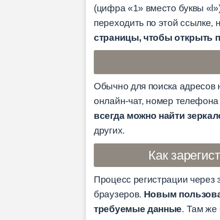
(цифра «1» вместо буквы «l»)
переходить по этой ссылке, 
страницы, чтобы открыть по
Обычно для поиска адресов 
онлайн-чат, номер телефона
всегда можно найти зеркало
других.
Как зарегис
Процесс регистрации через з
браузеров.
Новым пользоват
требуемые данные
. Там же