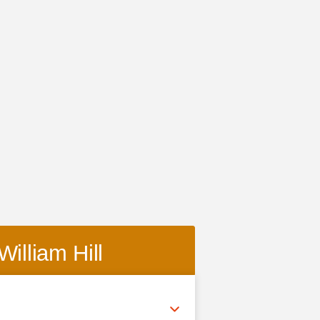
lliam Hill