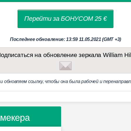
Перейти за БОНУСОМ 25 €
Последнее обновление: 13:59 11.05.2021 (GMT +3)
одписаться на обновление зеркала William Hil
 обновляем ссылку, чтобы она была рабочей и перенаправлял
кмекера