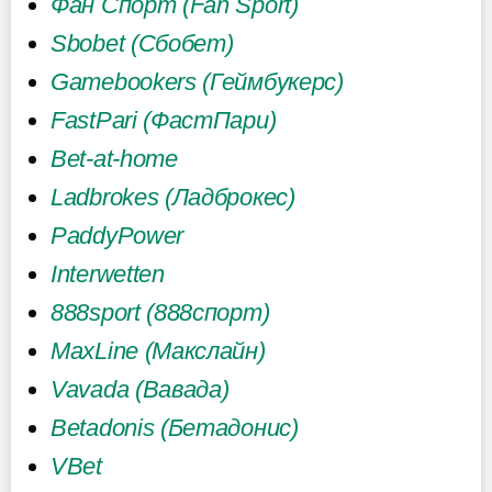
Фан Спорт (Fan Sport)
Sbobet (Сбобет)
Gamebookers (Геймбукерс)
FastPari (ФастПари)
Bet-at-home
Ladbrokes (Ладброкес)
PaddyPower
Interwetten
888sport (888спорт)
MaxLine (Макслайн)
Vavada (Вавада)
Betadonis (Бетадонис)
VBet