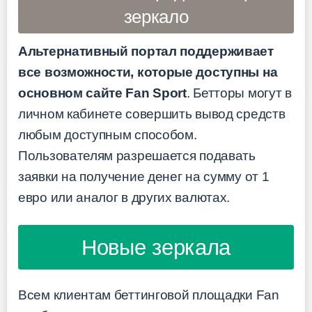
зеркало
Альтернативный портал поддерживает
все возможности, которые доступны на
основном сайте Fan Sport
. Бетторы могут в
личном кабинете совершить вывод средств
любым доступным способом.
Пользователям разрешается подавать
заявки на получение денег на сумму от 1
евро или аналог в других валютах.
Новые зеркала
Всем клиентам беттинговой площадки Fan