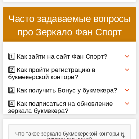
Часто задаваемые вопросы
про Зеркало Фан Спорт
1️⃣ Как зайти на сайт Фан Спорт?
2️⃣ Как пройти регистрацию в
букмекерской конторе?
3️⃣ Как получить Бонус у букмекера?
4️⃣ Как подписаться на обновление
зеркала букмекера?
Что такое зеркало букмекерской конторы и