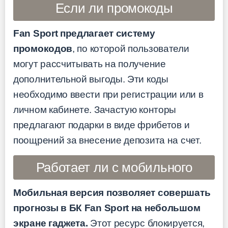
Если ли промокоды
Fan Sport предлагает систему
промокодов
, по которой пользователи
могут рассчитывать на получение
дополнительной выгоды. Эти коды
необходимо ввести при регистрации или в
личном кабинете. Зачастую конторы
предлагают подарки в виде фрибетов и
поощрений за внесение депозита на счет.
Работает ли с мобильного
Мобильная версия позволяет совершать
прогнозы в БК Fan Sport на небольшом
экране гаджета.
Этот ресурс блокируется,