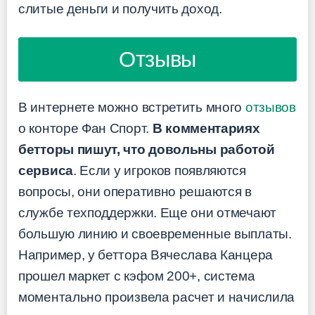
слитые деньги и получить доход.
Отзывы
В интернете можно встретить много
отзывов
о конторе Фан Спорт.
В комментариях
бетторы пишут, что довольны работой
сервиса
. Если у игроков появляются
вопросы, они оперативно решаются в
службе техподдержки. Еще они отмечают
большую линию и своевременные выплаты.
Например, у беттора Вячеслава Канцера
прошел маркет с кэфом 200+, система
моментально произвела расчет и начислила