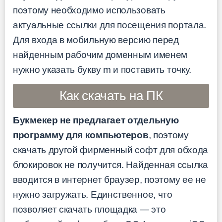
поэтому необходимо использовать
актуальные ссылки для посещения портала.
Для входа в мобильную версию перед
найденным рабочим доменным именем
нужно указать букву m и поставить точку.
Как скачать на ПК
Букмекер не предлагает отдельную
программу для компьютеров
, поэтому
скачать другой фирменный софт для обхода
блокировок не получится. Найденная ссылка
вводится в интернет браузер, поэтому ее не
нужно загружать. Единственное, что
позволяет скачать площадка — это