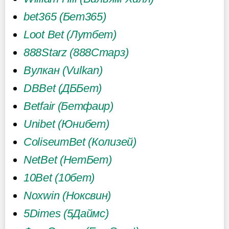
bet365 (Бет365)
Loot Bet (Лутбет)
888Starz (888Старз)
Вулкан (Vulkan)
DBBet (ДББет)
Betfair (Бетфаир)
Unibet (Юнибет)
ColiseumBet (Колизей)
NetBet (НетБет)
10Bet (10бет)
Noxwin (Ноксвин)
5Dimes (5Даймс)