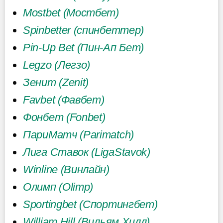
Mostbet (Мостбет)
Spinbetter (спинбеттер)
Pin-Up Bet (Пин-Ап Бет)
Legzo (Легзо)
Зенит (Zenit)
Favbet (Фавбет)
Фонбет (Fonbet)
ПариМатч (Parimatch)
Лига Ставок (LigaStavok)
Winline (Винлайн)
Олимп (Olimp)
Sportingbet (Спортингбет)
William Hill (Вильям Хилл)