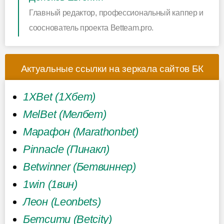
Главный редактор, профессиональный каппер и
сооснователь проекта Betteam.pro.
Актуальные ссылки на зеркала сайтов БК
1XBet (1Хбет)
MelBet (Мелбет)
Марафон (Marathonbet)
Pinnacle (Пинакл)
Betwinner (Бетвиннер)
1win (1вин)
Леон (Leonbets)
Бетсити (Betcity)