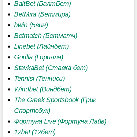
BaltBet (БалтБет)
BetMira (Бетмира)
bwin (Бвин)
Betmatch (Бетматч)
Linebet (Лайнбет)
Gorilla (Горилла)
StavkaBet (Ставка бет)
Tennisi (Тенниси)
Windbet (Виндбет)
The Greek Sportsbook (Грик
Спортсбук)
Фортуна Live (Фортуна Лайв)
12bet (12бет)