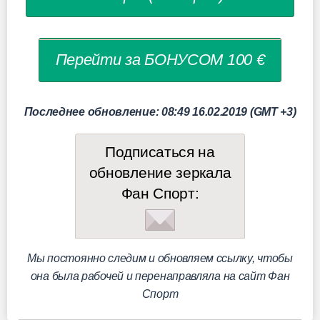
Перейти за БОНУСОМ 100 €
Последнее обновление: 08:49 16.02.2019 (GMT +3)
Подписаться на
обновление зеркала
Фан Спорт:
Мы постоянно следим и обновляем ссылку, чтобы
она была рабочей и перенаправляла на сайт Фан
Спорт