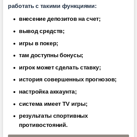
работать с такими функциями:
внесение депозитов на счет;
вывод средств;
игры в покер;
там доступны бонусы;
игрок может сделать ставку;
история совершенных прогнозов;
настройка аккаунта;
система имеет TV игры;
результаты спортивных
противостояний.