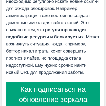
необходимо регулярно искать новые ссылки
для обхода блокировок. Например,
администрация
тоже постоянно создает
доменные имена для сайтов копий. Это
связано с тем, что
регулятор находит
подобные ресурсы и блокирует их
. Может
возникнуть ситуация, когда, к примеру,
беттор начал играть, хочет совершить
прогноз в лайве, но площадка стала
недоступной. Ему нужно срочно найти
новый URL для продолжения работы.
Как подписаться на
обновление зеркала