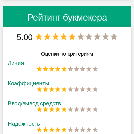
Рейтинг букмекера
5.00
Оценки по критериям
Линия
Коэффициенты
Ввод/вывод средств
Надежность