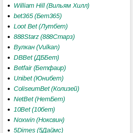
William Hill (Вильям Хилл)
bet365 (Бет365)
Loot Bet (Лутбет)
888Starz (888Старз)
Вулкан (Vulkan)
DBBet (ДББет)
Betfair (Бетфаир)
Unibet (Юнибет)
ColiseumBet (Колизей)
NetBet (НетБет)
10Bet (10бет)
Noxwin (Ноксвин)
5Dimes (5Даймс)