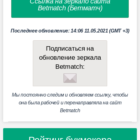
Ссылка на зеркало сайта
Betmatch (Бетматч)
Последнее обновление: 14:06 11.05.2021 (GMT +3)
Подписаться на
обновление зеркала
Betmatch:
Мы постоянно следим и обновляем ссылку, чтобы
она была рабочей и перенаправляла на сайт
Betmatch