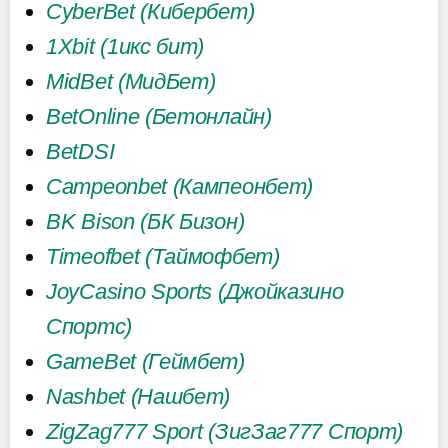
CyberBet (Кибербет)
1Xbit (1икс бит)
MidBet (МидБет)
BetOnline (Бетонлайн)
BetDSI
Campeonbet (Кампеонбет)
BK Bison (БК Бизон)
Timeofbet (Таймофбет)
JoyCasino Sports (Джойказино
Спортс)
GameBet (Геймбет)
Nashbet (Нашбет)
ZigZag777 Sport (ЗигЗаг777 Спорт)