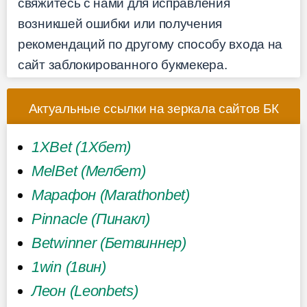
свяжитесь с нами для исправления
возникшей ошибки или получения
рекомендаций по другому способу входа на
сайт заблокированного букмекера.
Актуальные ссылки на зеркала сайтов БК
1XBet (1Хбет)
MelBet (Мелбет)
Марафон (Marathonbet)
Pinnacle (Пинакл)
Betwinner (Бетвиннер)
1win (1вин)
Леон (Leonbets)