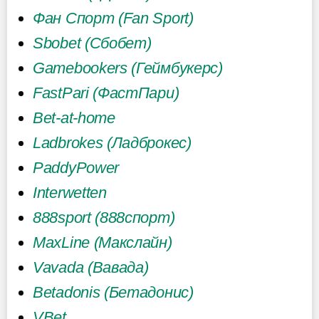
Фан Спорт (Fan Sport)
Sbobet (Сбобет)
Gamebookers (Геймбукерс)
FastPari (ФастПари)
Bet-at-home
Ladbrokes (Ладброкес)
PaddyPower
Interwetten
888sport (888спорт)
MaxLine (Макслайн)
Vavada (Вавада)
Betadonis (Бетадонис)
VBet