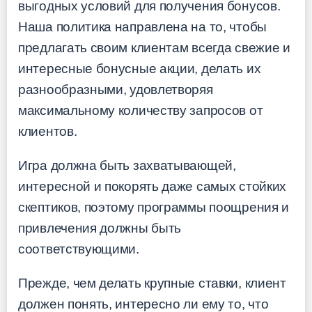
выгодных условий для получения бонусов.
Наша политика направлена на то, чтобы
предлагать своим клиентам всегда свежие и
интересные бонусные акции, делать их
разнообразными, удовлетворяя
максимальному количеству запросов от
клиентов.
Игра должна быть захватывающей,
интересной и покорять даже самых стойких
скептиков, поэтому программы поощрения и
привлечения должны быть
соответствующими.
Прежде, чем делать крупные ставки, клиент
должен понять, интересно ли ему то, что