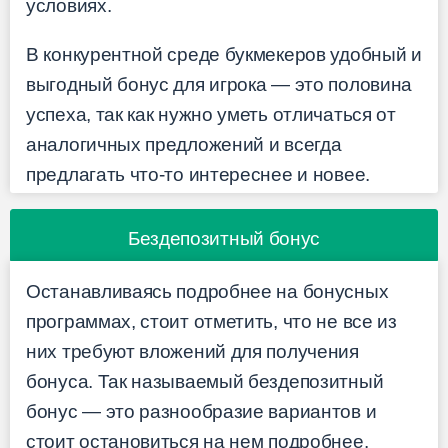
условиях.
В конкурентной среде букмекеров удобный и
выгодный бонус для игрока — это половина
успеха, так как нужно уметь отличаться от
аналогичных предложений и всегда
предлагать что-то интереснее и новее.
Бездепозитный бонус
Останавливаясь подробнее на бонусных
программах, стоит отметить, что не все из
них требуют вложений для получения
бонуса. Так называемый бездепозитный
бонус — это разнообразие вариантов и
стоит остановиться на нем подробнее.