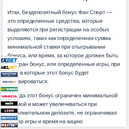
Итак, бездепозитный бонус Фан Спорт —
это определенные средства, которые
выделяются при регистрации на особых
условиях, таких как определенная сумма
минимальной ставки при отыгрывании
бонуса, или время, за которое должен быть
отыгран бонус, или определенные игры, при
игре в которые этот бонус будет
активироваться.
Иногда этот бонус ограничен минимальной
суммой и может увеличиваться при
дополнительном депозите, не ограничивая
выбор игры и время на акцию.