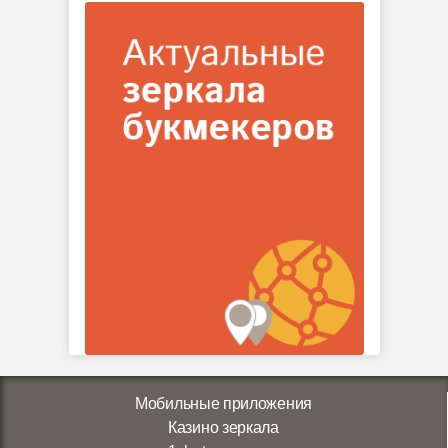
Мобильные приложения
Казино зеркала