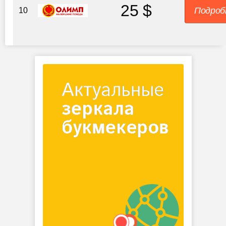
25 $
Подроб
10