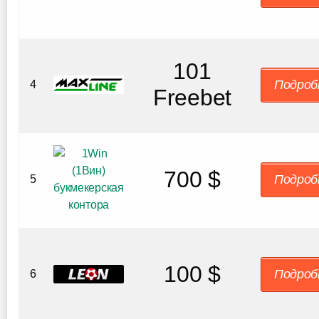
101
Подроб
4
Freebet
700 $
Подроб
5
100 $
Подроб
6