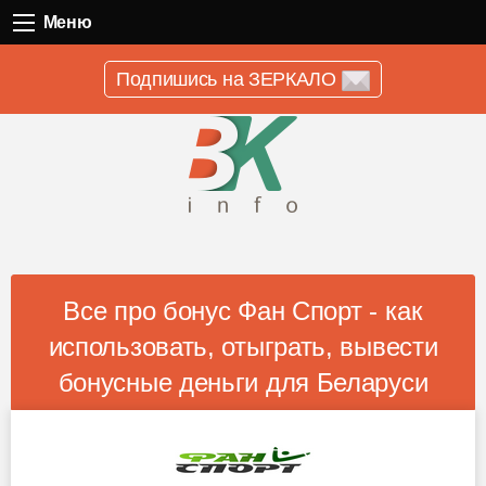
Меню
Меню
Подпишись на ЗЕРКАЛО
Все про бонус Фан Спорт - как
использовать, отыграть, вывести
бонусные деньги для Беларуси