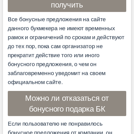
получить
Все бонусные предложения на сайте
данного букмекера не имеют временных
рамок и ограничений по срокам и действуют
до тех пор, пока сам организатор не
прекратит действие того или иного
бонусного предложения, о чем он
заблаговременно уведомит на своем
официальном сайте.
Можно ли отказаться от
бонусного подарка БК
Если пользователю не понравилось
бонусное предложения от компании, он