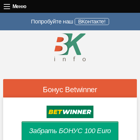
Меню
Меню
Попробуйте наш
ВКонтакте!
Бонус Betwinner
Забрать БОНУС 100 Euro