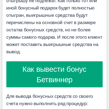
отыгрышу не подлежат. Как только тот или
иной бонусный подарок будет полностью
отыгран, выигрышные средства будут
перечислены на основной счет в размере
остатка бонусных средств, но не более
суммы самого подарка. И после этого клиент
может поставить выигрышные средства на
вывод.
Как вывести бонус
Бетвиннер
Для вывода бонусных средств со своего
счета нужно выполнить ряд процедур: