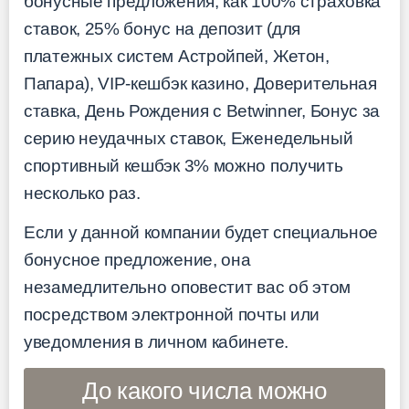
бонусные предложения, как 100% страховка
ставок, 25% бонус на депозит (для
платежных систем Астройпей, Жетон,
Папара), VIP-кешбэк казино, Доверительная
ставка, День Рождения с Betwinner, Бонус за
серию неудачных ставок, Еженедельный
спортивный кешбэк 3% можно получить
несколько раз.
Если у данной компании будет специальное
бонусное предложение, она
незамедлительно оповестит вас об этом
посредством электронной почты или
уведомления в личном кабинете.
До какого числа можно