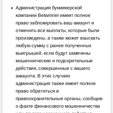
Администрация букмекерской
компании Betwinner имеет полное
право заблокировать ваш аккаунт и
отменить все выплаты, которые были
произведены, а также может взыскать
любую сумму с ранее полученных
выигрышей, если будут замечены
мошеннические и подозрительные
действия, совершенные с вашего
аккаунта. В этих случаях
администрация также имеет полное
право обратиться в
правоохранительные органы, сообщив
о факте финансового мошенничества