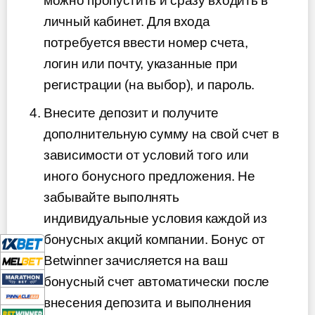
можно пропустить и сразу входить в
личный кабинет. Для входа
потребуется ввести номер счета,
логин или почту, указанные при
регистрации (на выбор), и пароль.
Внесите депозит и получите
дополнительную сумму на свой счет в
зависимости от условий того или
иного бонусного предложения. Не
забывайте выполнять
индивидуальные условия каждой из
бонусных акций компании. Бонус от
Betwinner зачисляется на ваш
бонусный счет автоматически после
внесения депозита и выполнения