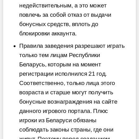
недействительным, а это может
повлечь за собой отказ от выдачи
бонусных средств, вплоть до
блокировки аккаунта.
Правила заведения разрешают играть
только тем лицам Республики
Беларусь, которым на момент
регистрации исполнился 21 год.
Соответственно, только лица этого
возраста и старше могут получить
бонусные вознаграждения на сайте
данного игрового портала. Плюс
игроки из Беларуси обязаны
соблюдать законы страны, где они
живут. Поэтому перед созданием