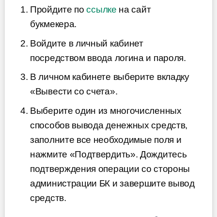
Пройдите по
ссылке
на сайт
букмекера.
Войдите в личный кабинет
посредством ввода логина и пароля.
В личном кабинете выберите вкладку
«Вывести со счета».
Выберите один из многочисленных
способов вывода денежных средств,
заполните все необходимые поля и
нажмите «Подтвердить». Дождитесь
подтверждения операции со стороны
администрации БК и завершите вывод
средств.