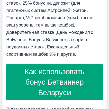
ставок, 25% бонус на депозит (для
платежных систем Астройпей, Жетон,
Папара), VIP-кешбэк казино (чем больше
ваш уровень, тем выше кешбэк),
Доверительная ставка, День Рождения с
Betwinner, Бонусы Betwinner за серию
неудачных ставок, Еженедельный
спортивный кешбэк 3% и другие.
Как использовать
бонус Бетвиннер
Беларуси