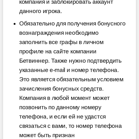
компания и заблокировать аккаунт
данного игрока.
Обязательно для получения бонусного
вознаграждения необходимо
заполнить все графы в личном
профиле на сайте компании
Бетвиннер. Также нужно подтвердить
указанные e-mail и номер телефона.
Это является обязательным условием
зачисления бонусных средств.
Компания в любой момент может
позвонить по данному номеру
телефона, и если ей не удастся
связаться с вами, то номер телефона
может быть признан