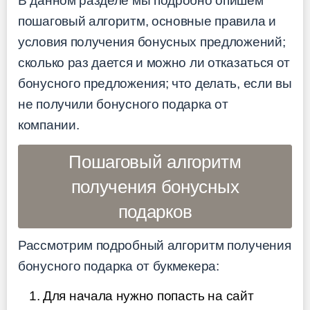
В данном разделе мы подробно опишем
пошаговый алгоритм, основные правила и
условия получения бонусных предложений;
сколько раз дается и можно ли отказаться от
бонусного предложения; что делать, если вы
не получили бонусного подарка от
компании.
Пошаговый алгоритм
получения бонусных
подарков
Рассмотрим подробный алгоритм получения
бонусного подарка от букмекера:
Для начала нужно попасть на сайт