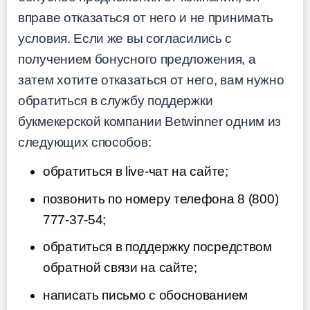
вправе отказаться от него и не принимать
условия. Если же вы согласились с
получением бонусного предложения, а
затем хотите отказаться от него, вам нужно
обратиться в службу поддержки
букмекерской компании Betwinner одним из
следующих способов:
обратиться в live-чат на сайте;
позвонить по номеру телефона 8 (800)
777-37-54;
обратиться в поддержку посредством
обратной связи на сайте;
написать письмо с обоснованием