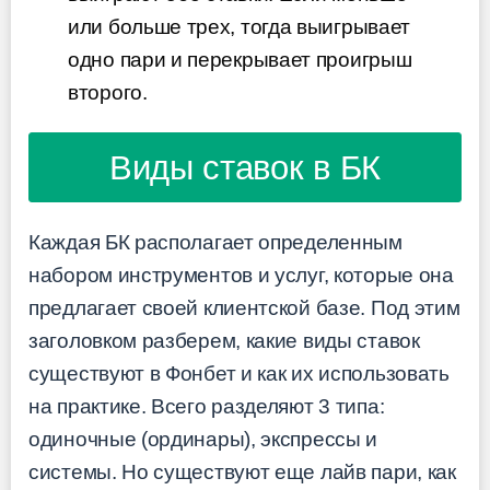
или больше трех, тогда выигрывает
одно пари и перекрывает проигрыш
второго.
Виды ставок в БК
Каждая БК располагает определенным
набором инструментов и услуг, которые она
предлагает своей клиентской базе. Под этим
заголовком разберем, какие виды ставок
существуют в Фонбет и как их использовать
на практике. Всего разделяют 3 типа:
одиночные (ординары), экспрессы и
системы. Но существуют еще лайв пари, как