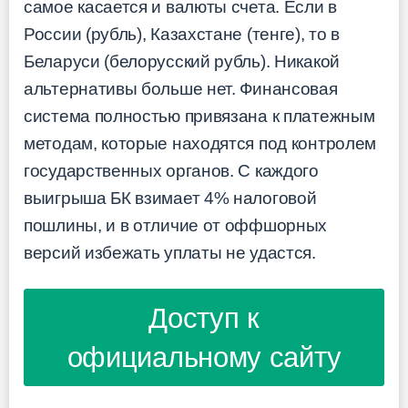
самое касается и валюты счета. Если в
России (рубль), Казахстане (тенге), то в
Беларуси (белорусский рубль). Никакой
альтернативы больше нет. Финансовая
система полностью привязана к платежным
методам, которые находятся под контролем
государственных органов. С каждого
выигрыша БК взимает 4% налоговой
пошлины, и в отличие от оффшорных
версий избежать уплаты не удастся.
Доступ к
официальному сайту