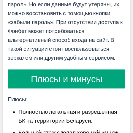
пароль. Но если данные будут утеряны, их
можно восстановить с помощью кнопки
«забыли пароль». При отсутствии доступа к
Фонбет может потребоваться
альтернативный способ входа на сайт. В
такой ситуации стоит воспользоваться
зеркалом или другим удобным сервисом.
Плюсы и минусы
Плюсы:
Полностью легальная и разрешенная
БК на территории Беларуси.
Большой стаж сделал хороший имидж