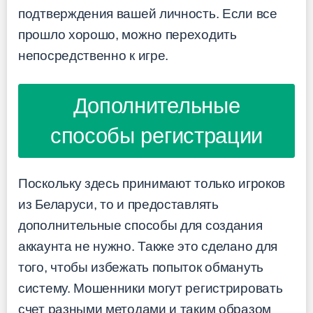
подтверждения вашей личность. Если все
прошло хорошо, можно переходить
непосредственно к игре.
Дополнительные
способы регистрации
Поскольку здесь принимают только игроков
из Беларуси, то и предоставлять
дополнительные способы для создания
аккаунта не нужно. Также это сделано для
того, чтобы избежать попыток обмануть
систему. Мошенники могут регистрировать
счет разными методами и таким образом