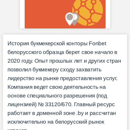
История букмекерской конторы Fonbet
белорусского образца берет свое начало в
2020 году. Опыт прошлых лет и других стран
позволил букмекеру сходу захватить
лидерство на рынке предоставления услуг.
Компания ведет свою деятельность на
основе специального разрешения (под
лицензией) № 33120/670. Главный ресурс
работает в доменной зоне .by и рассчитан
исключительно на белорусский рынок