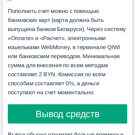
Пополнить счет можно с помощью
банковских карт (карта должна быть
выпущена банком Беларуси). Через систему
«Оплати» и «Расчет», электронными
кошельками WebMoney, в терминале QIWI
или банковским переводом. Минимальная
сумма для внесения по всем методам
составляет 2 BYN. Комиссия по всем
способам составляет 0%, а деньги
поступают на счет моментально.
Вывод средств
Вывод обычно отнимает больше времени и