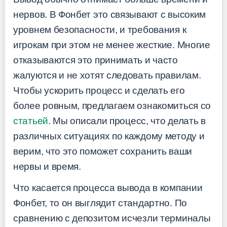
нервов. В Фонбет это связывают с высоким
уровнем безопасности, и требования к
игрокам при этом не менее жесткие. Многие
отказываются это принимать и часто
жалуются и не хотят следовать правилам.
Чтобы ускорить процесс и сделать его
более ровным, предлагаем ознакомиться со
статьей
. Мы описали процесс, что делать в
различных ситуациях по каждому методу и
верим, что это поможет сохранить ваши
нервы и время.
Что касается процесса вывода в компании
Фонбет, то он выглядит стандартно. По
сравнению с депозитом исчезли терминалы