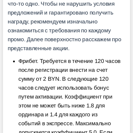
что-то одно. Чтобы не нарушить условия
предложений и гарантировано получить
награду, рекомендуем изначально
ознакомиться с требования по каждому
промо. Далее поверхностно расскажем про
представленные акции.
Фрибет. Требуется в течение 120 часов
после регистрации внести на счет
сумму от 2 BYN. В следующие 120
часов следует использовать бонус
путем активации. Коэффициент при
этом не может быть ниже 1.8 для
ординара и 1.4 для каждого из
событий в экспрессе. Максимально
допускается коэффициент 5.0. Если