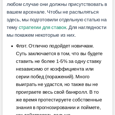
любом случае они должны присутствовать в
вашем арсенале. Чтобы не распыляться
здесь, мы подготовили отдельную статью на
тему
стратегии для ставок
. Для наглядности
мы покажем некоторые из них.
Флэт. Отлично подойдет новичкам.
Суть заключается в том, что вы будете
ставить не более 1-5% за одну ставку
независимо от коэффициента или
серии побед (поражений). Много
выиграть не удастся, но также вы не
проиграете весь свой банкролл. В то
же время протестируете собственные
знания в прогнозировании и поймете,