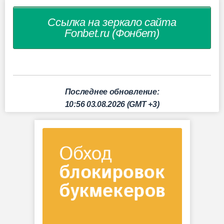
Ссылка на зеркало сайта
Fonbet.ru (Фонбет)
Последнее обновление:
10:56 03.08.2026 (GMT +3)