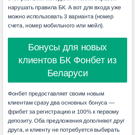
нарушать правила БК. А вот для входа уже
можно использовать 3 варианта (номер
счета, номер мобильного или мейл).
Бонусы для новых
клиентов БК Фонбет из
Беларуси
Фонбет предоставляет своим новым
клиентам сразу два основных бонуса —
фрибет за регистрацию и 100% к первому
депозиту. Оба предложения дополняют друг
друга, и клиенту не потребуется выбирать