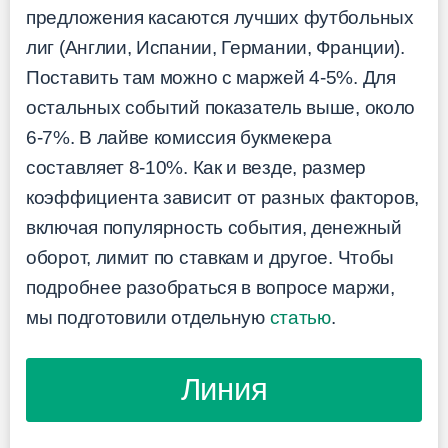
предложения касаются лучших футбольных
лиг (Англии, Испании, Германии, Франции).
Поставить там можно с маржей 4-5%. Для
остальных событий показатель выше, около
6-7%. В лайве комиссия букмекера
составляет 8-10%. Как и везде, размер
коэффициента зависит от разных факторов,
включая популярность события, денежный
оборот, лимит по ставкам и другое. Чтобы
подробнее разобраться в вопросе маржи,
мы подготовили отдельную
статью
.
Линия