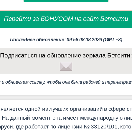
Перейти за БОНУСОМ на сайт Бетсити
Последнее обновление: 09:58 08.08.2026 (GMT +3)
Подписаться на обновление зеркала Бетсити:
и обновляем ссылку, чтобы она была рабочей и перенапра
y является одной из лучших организаций в сфере ст
. На данный момент она имеет международную лиц
ларуси, где работает по лицензии № 33120/101, ко