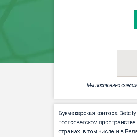
Мы постоянно следим 
Букмекерская контора Betcit
постсоветском пространстве
странах, в том числе и в Бе