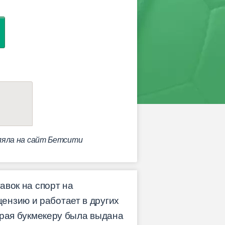
вляла на сайт Бетсити
авок на спорт на
ензию и работает в других
торая букмекеру была выдана