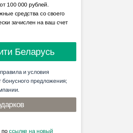
от 100 000 рублей.
жные средства со своего
ески зачислен на ваш счет
ити Беларусь
правила и условия
т бонусного предложения;
омпании.
одарков
и по
ссылке на новый