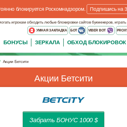
тоянно блокируется Роскомнадзором.
Подпишись на
могать игрокам обходить любые блокировки сайтов букмекеров, играть
УМНАЯ ЗАКЛАДКА
БОТ
VIBER BOT
PROX
БОНУСЫ
ЗЕРКАЛА
ОБХОД БЛОКИРОВОК
Акции Бетсити
Акции Бетсити
Забрать БОНУС 1000 $