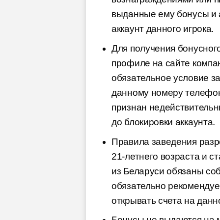
выданные ему бонусы и 
аккаунт данного игрока.
Для получения бонусног
профиле на сайте компан
обязательное условие з
данному номеру телефона
признан недействительны
до блокировки аккаунта.
Правила заведения разре
21-летнего возраста и с
из Беларуси обязаны соб
обязательно рекомендуем
открывать счета на данн
Бонусы не выдаются на 