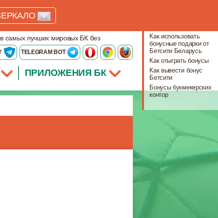
Что важно знать
 ЗЕРКАЛО
Какие есть бонусы в
Бетсити Беларусь
Как использовать
 в самых лучших мировых БК без
бонусные подарки от
Бетсити Беларусь
Y
TELEGRAM BOT
Как отыграть бонусы
Как вывести бонус
ПРИЛОЖЕНИЯ БК
Бетсити
Бонусы букмекерских
контор