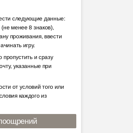
вести следующие данные:
(не менее 8 знаков),
рану проживания, ввести
ачинать игру.
о пропустить и сразу
очту, указанные при
сти от условий того или
словия каждого из
 поощрений