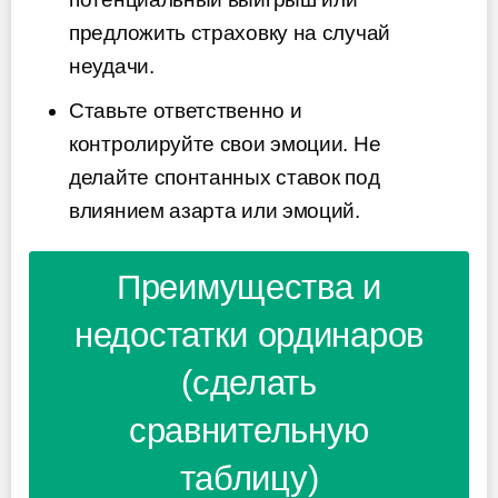
предложить страховку на случай
неудачи.
Ставьте ответственно и
контролируйте свои эмоции. Не
делайте спонтанных ставок под
влиянием азарта или эмоций.
Преимущества и
недостатки ординаров
(сделать
сравнительную
таблицу)