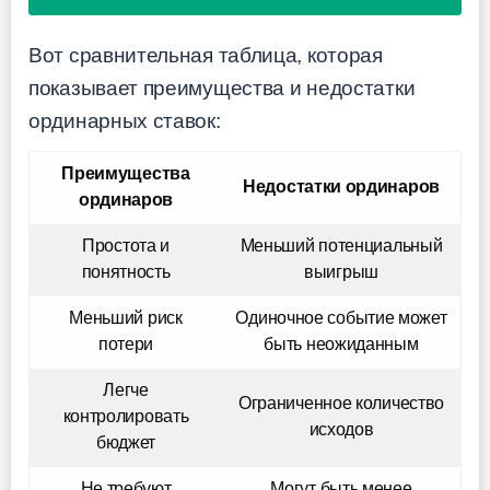
Вот сравнительная таблица, которая
показывает преимущества и недостатки
ординарных ставок:
Преимущества
Недостатки ординаров
ординаров
Простота и
Меньший потенциальный
понятность
выигрыш
Меньший риск
Одиночное событие может
потери
быть неожиданным
Легче
Ограниченное количество
контролировать
исходов
бюджет
Не требуют
Могут быть менее