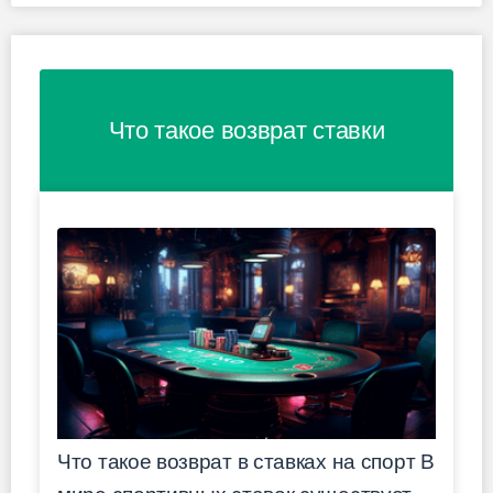
Что такое возврат ставки
Что такое возврат в ставках на спорт В