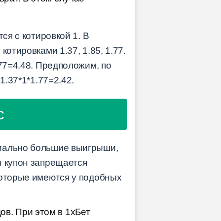
ся с котировкой 1. В
отировками 1.37, 1.85, 1.77.
77=4.48. Предположим, по
1.37*1*1.77=2.42.
с
циально большие выигрыши,
н купон запрещается
которые имеются у подобных
ов. При этом в 1хБет