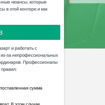
енные нюансы, которые
ы в этой конторе и как
в
азарт и работать с
 из-за непрофессиональных
а ординаров. Профессионалы
 правил:
о поставленная сумма
врат. В этом случае