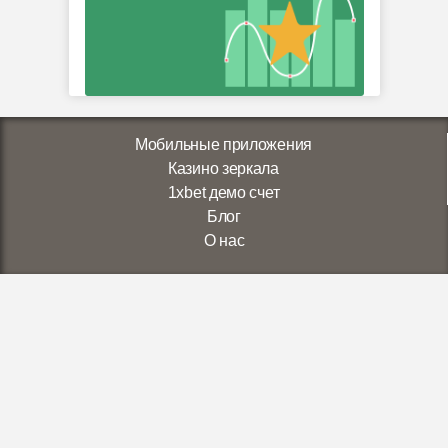
Мобильные приложения
Казино зеркала
1xbet демо счет
Блог
О нас