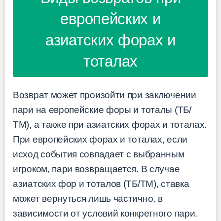
европейских и
азиатских форах и
тоталах
Возврат может произойти при заключении
пари на европейские форы и тоталы (ТБ/
ТМ), а также при азиатских форах и тоталах.
При европейских форах и тоталах, если
исход события совпадает с выбранным
игроком, пари возвращается. В случае
азиатских фор и тоталов (ТБ/ТМ), ставка
может вернуться лишь частично, в
зависимости от условий конкретного пари.