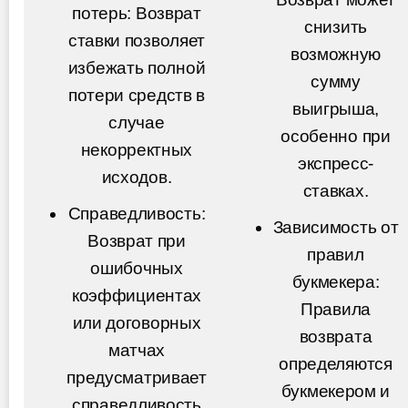
потерь: Возврат
снизить
ставки позволяет
возможную
избежать полной
сумму
потери средств в
выигрыша,
случае
особенно при
некорректных
экспресс-
исходов.
ставках.
Справедливость:
Зависимость от
Возврат при
правил
ошибочных
букмекера:
коэффициентах
Правила
или договорных
возврата
матчах
определяются
предусматривает
букмекером и
справедливость