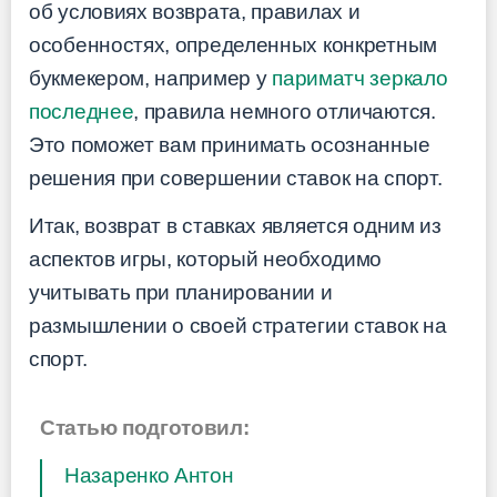
об условиях возврата, правилах и
особенностях, определенных конкретным
букмекером, например у
париматч зеркало
последнее
, правила немного отличаются.
Это поможет вам принимать осознанные
решения при совершении ставок на спорт.
Итак, возврат в ставках является одним из
аспектов игры, который необходимо
учитывать при планировании и
размышлении о своей стратегии ставок на
спорт.
Статью подготовил:
Назаренко Антон