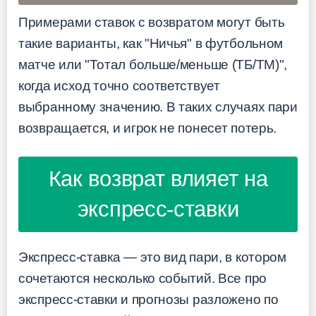
Примерами ставок с возвратом могут быть
такие варианты, как "Ничья" в футбольном
матче или "Тотал больше/меньше (ТБ/ТМ)",
когда исход точно соответствует
выбранному значению. В таких случаях пари
возвращается, и игрок не понесет потерь.
Как возврат влияет на
экспресс-ставки
Экспресс-ставка — это вид пари, в котором
сочетаются несколько событий. Все про
экспресс-ставки и прогнозы разложено по