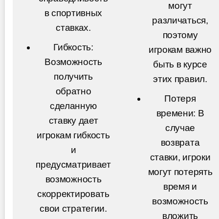
могут
в спортивных
различаться,
ставках.
поэтому
Гибкость:
игрокам важно
Возможность
быть в курсе
получить
этих правил.
обратно
Потеря
сделанную
времени: В
ставку дает
случае
игрокам гибкость
возврата
и
ставки, игроки
предусматривает
могут потерять
возможность
время и
скорректировать
возможность
свои стратегии.
вложить