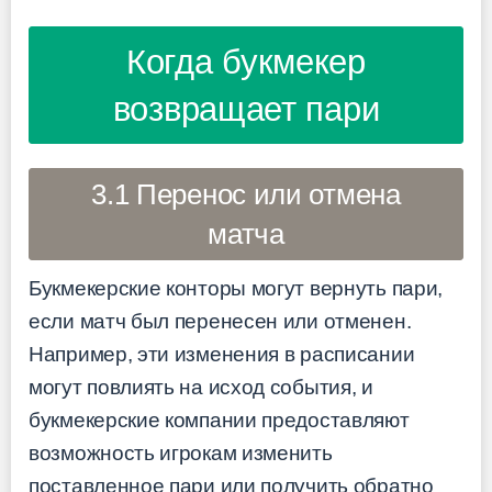
Когда букмекер
возвращает пари
3.1 Перенос или отмена
матча
Букмекерские конторы могут вернуть пари,
если матч был перенесен или отменен.
Например, эти изменения в расписании
могут повлиять на исход события, и
букмекерские компании предоставляют
возможность игрокам изменить
поставленное пари или получить обратно