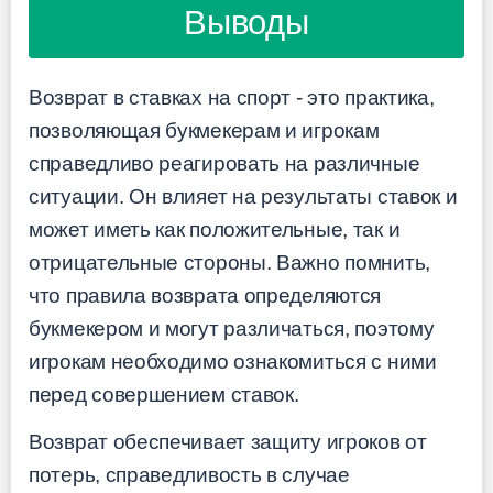
Выводы
Возврат в ставках на спорт - это практика,
позволяющая букмекерам и игрокам
справедливо реагировать на различные
ситуации. Он влияет на результаты ставок и
может иметь как положительные, так и
отрицательные стороны. Важно помнить,
что правила возврата определяются
букмекером и могут различаться, поэтому
игрокам необходимо ознакомиться с ними
перед совершением ставок.
Возврат обеспечивает защиту игроков от
потерь, справедливость в случае