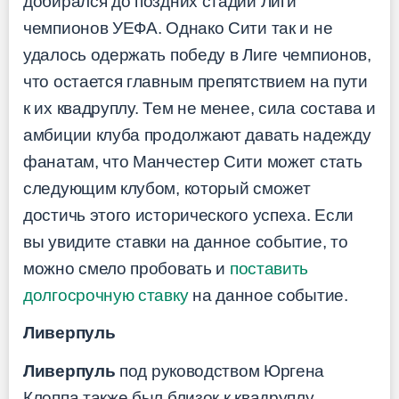
добирался до поздних стадий Лиги
чемпионов УЕФА. Однако Сити так и не
удалось одержать победу в Лиге чемпионов,
что остается главным препятствием на пути
к их квадруплу. Тем не менее, сила состава и
амбиции клуба продолжают давать надежду
фанатам, что Манчестер Сити может стать
следующим клубом, который сможет
достичь этого исторического успеха. Если
вы увидите ставки на данное событие, то
можно смело пробовать и
поставить
долгосрочную ставку
на данное событие.
Ливерпуль
Ливерпуль
под руководством Юргена
Клоппа также был близок к квадруплу.