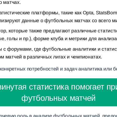
о матчах.
истические платформы, такие как Opta, StatsBomb,
лизируют данные о футбольных матчах со всего м
ор, которые также предлагают различные статист
е, голы и пр.), форме клуба и метрики для анализа
ы с форумами, где футбольные аналитики и статис
м матчей в различных лигах и чемпионатах.
конкретных потребностей и задач аналитика или б
винутая статистика помогает пр
футбольных матчей
лючевую роль в анализе футбольных матчей, предо