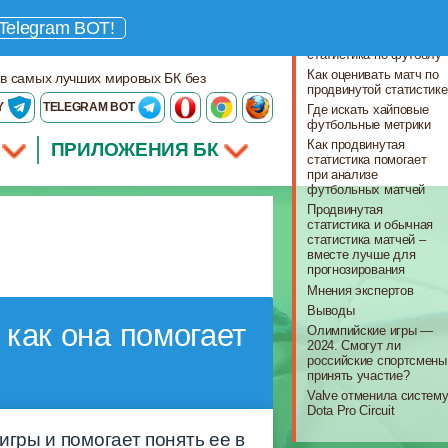
Что важно знать
Telegram BOT!
Что такое продвинутая
статистика по футболу
Как оценивать матч по
 в самых лучших мировых БК без
продвинутой статистике
Y
TELEGRAM BOT
Где искать хайповые
футбольные метрики
Как продвинутая
ПРИЛОЖЕНИЯ БК
статистика помогает
при анализе
футбольных матчей
Продвинутая
статистика и обычная
статистика матчей –
вместе лучше для
прогнозирования
Мнения экспертов
Выводы
 как она помогает
Олимпийские игры —
2024. Смогут ли
российские спортсмены
принять участие?
Valve отменила систем
Dota Pro Circuit
игры и помогает понять ее в