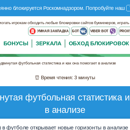
оянно блокируется Роскомнадзором.
Попробуйте наш
могать игрокам обходить любые блокировки сайтов букмекеров, играть
УМНАЯ ЗАКЛАДКА
БОТ
VIBER BOT
PROX
БОНУСЫ
ЗЕРКАЛА
ОБХОД БЛОКИРОВОК
одвинутая футбольная статистика и как она помогает в анализе
⏰ Время чтения: 3 минуты
нутая футбольная статистика и
в анализе
 в футболе открывает новые горизонты в анализе 