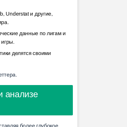
 Understat и другие,
ира.
ические данные по лигам и
 игры.
тики делятся своими
еттера.
и анализе
ставляя более глубокое