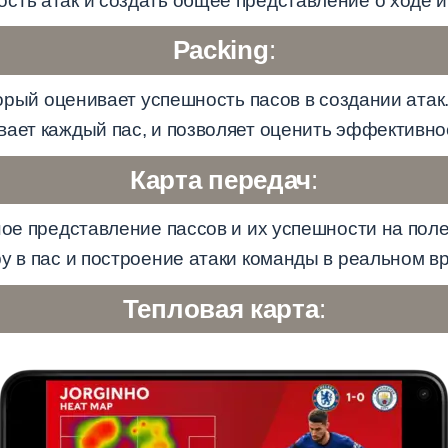
сть атак и создать общее представление о ходе и
Packing
:
оторый оценивает успешность пасов в создании атак
ает каждый пас, и позволяет оценить эффективнос
Карта передач
:
ное представление пассов и их успешности на поле
у в пас и построение атаки команды в реальном в
Тепловая карта
: