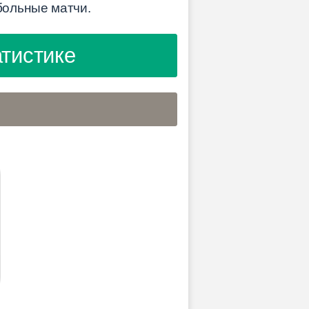
больные матчи.
атистике