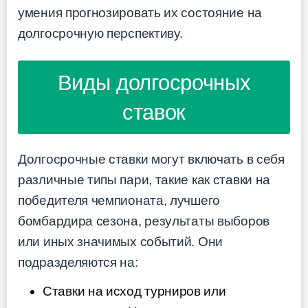
умения прогнозировать их состояние на
долгосрочную перспективу.
Виды долгосрочных
ставок
Долгосрочные ставки могут включать в себя
различные типы пари, такие как ставки на
победителя чемпионата, лучшего
бомбардира сезона, результаты выборов
или иных значимых событий. Они
подразделяются на:
Ставки на исход турниров или