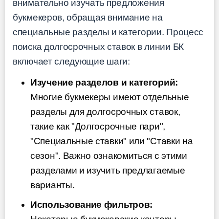
внимательно изучать предложения
букмекеров, обращая внимание на
специальные разделы и категории. Процесс
поиска долгосрочных ставок в линии БК
включает следующие шаги:
Изучение разделов и категорий:
Многие букмекеры имеют отдельные
разделы для долгосрочных ставок,
такие как "Долгосрочные пари",
"Специальные ставки" или "Ставки на
сезон". Важно ознакомиться с этими
разделами и изучить предлагаемые
варианты.
Использование фильтров: