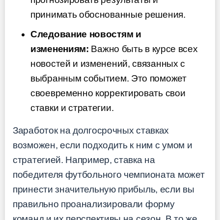
принимать обоснованные решения.
Следование новостям и
изменениям:
Важно быть в курсе всех
новостей и изменений, связанных с
выбранным событием. Это поможет
своевременно корректировать свои
ставки и стратегии.
Заработок на долгосрочных ставках
возможен, если подходить к ним с умом и
стратегией. Например, ставка на
победителя футбольного чемпионата может
принести значительную прибыль, если вы
правильно проанализировали форму
команд и их перспективы на сезон. В то же