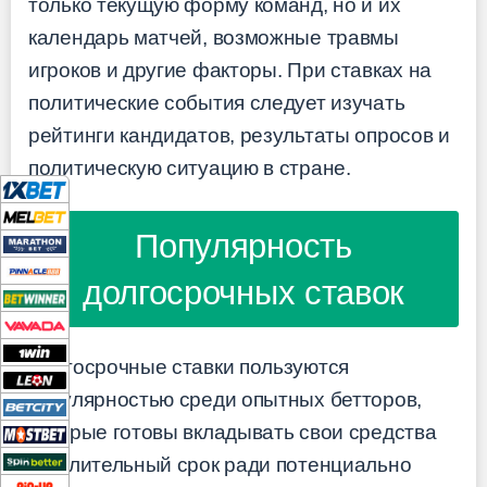
только текущую форму команд, но и их
календарь матчей, возможные травмы
игроков и другие факторы. При ставках на
политические события следует изучать
рейтинги кандидатов, результаты опросов и
политическую ситуацию в стране.
Популярность
долгосрочных ставок
Долгосрочные ставки пользуются
популярностью среди опытных бетторов,
которые готовы вкладывать свои средства
на длительный срок ради потенциально