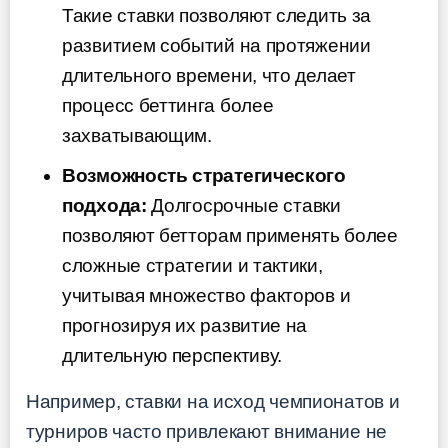
Такие ставки позволяют следить за
развитием событий на протяжении
длительного времени, что делает
процесс беттинга более
захватывающим.
Возможность стратегического
подхода:
Долгосрочные ставки
позволяют бетторам применять более
сложные стратегии и тактики,
учитывая множество факторов и
прогнозируя их развитие на
длительную перспективу.
Например, ставки на исход чемпионатов и
турниров часто привлекают внимание не