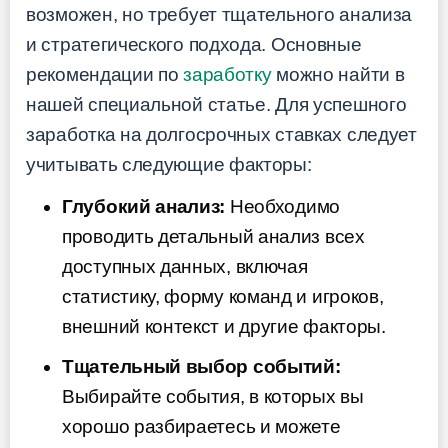
возможен, но требует тщательного анализа
и стратегического подхода. Основные
рекомендации по
заработку
можно найти в
нашей специальной статье. Для успешного
заработка на долгосрочных ставках следует
учитывать следующие факторы:
Глубокий анализ:
Необходимо
проводить детальный анализ всех
доступных данных, включая
статистику, форму команд и игроков,
внешний контекст и другие факторы.
Тщательный выбор событий:
Выбирайте события, в которых вы
хорошо разбираетесь и можете