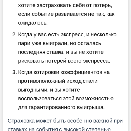
хотите застраховать себя от потерь,
если событие развивается не так, как
ожидалось.
Когда у вас есть экспресс, и несколько
пари уже выиграли, но осталась
последняя ставка, и вы не хотите
рисковать потерей всего экспресса.
Когда котировки коэффициентов на
противоположный исход стали
выгодными, и вы хотите
воспользоваться этой возможностью
для гарантированного выигрыша.
Страховка может быть особенно важной при
ставках на события с высокой степенью