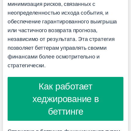
минимизация рисков, связанных с
неопределенностью исхода события, и
обеспечение гарантированного выигрыша
или частичного возврата прогноза,
независимо от результата. Эта стратегия
позволяет беттерам управлять своими
финансами более осмотрительно и
стратегически.
Как работает
хеджирование в
беттинге