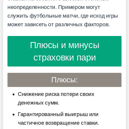
неопределенности. Примером могут
служить футбольные матчи, где исход игры
может зависеть от различных факторов.
Плюсы и минусы
страховки пари
Плюсы:
Снижение риска потери своих
денежных сумм.
Гарантированный выигрыш или
частичное возвращение ставки.