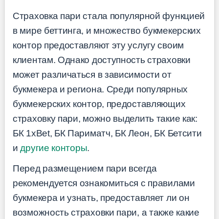
Страховка пари стала популярной функцией
в мире беттинга, и множество букмекерских
контор предоставляют эту услугу своим
клиентам. Однако доступность страховки
может различаться в зависимости от
букмекера и региона. Среди популярных
букмекерских контор, предоставляющих
страховку пари, можно выделить такие как:
БК 1xBet, БК Париматч, БК Леон, БК Бетсити
и
другие конторы
.
Перед размещением пари всегда
рекомендуется ознакомиться с правилами
букмекера и узнать, предоставляет ли он
возможность страховки пари, а также какие