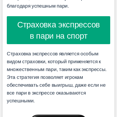
благодаря успешным пари.
Страховка экспрессов
в пари на спорт
Страховка экспрессов является особым
видом страховки, который применяется к
множественным пари, таким как экспрессы.
Эта стратегия позволяет игрокам
обеспечивать себе выигрыш, даже если не
все пари в экспрессе оказываются
успешными.