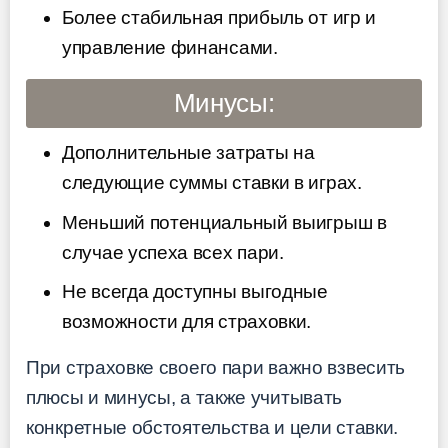
Более стабильная прибыль от игр и
управление финансами.
Минусы:
Дополнительные затраты на
следующие суммы ставки в играх.
Меньший потенциальный выигрыш в
случае успеха всех пари.
Не всегда доступны выгодные
возможности для страховки.
При страховке своего пари важно взвесить
плюсы и минусы, а также учитывать
конкретные обстоятельства и цели ставки.