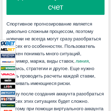
счет
Спортивное прогнозирование является
довольно сложным процессом, поэтому
новички не всегда могут сразу разобраться
во всех его особенностях. Пользователь
должен понимать много ситуаций,
например, маржа, виды ставок,
линия
,
роспись, стратегии и другое. Еще нужно
уметь проводить расчеты каждой ставки,
оценивать имеющиеся риски.
Сразу после создания аккаунта разобраться
во всех этих ситуациях будет сложно.
Поэтому при помощи виртуального аккаунта