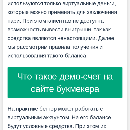
используются только виртуальные деньги,
которые можно применять для заключения
пари. При этом клиентам не доступна
возможность вывести выигрыши, так как
средства являются ненастоящими. Далее
мы рассмотрим правила получения и
использования такого баланса.
Что такое демо-счет на
сайте букмекера
На практике беттор может работать с
виртуальным аккаунтом. На его балансе
будут условные средства. При этом их