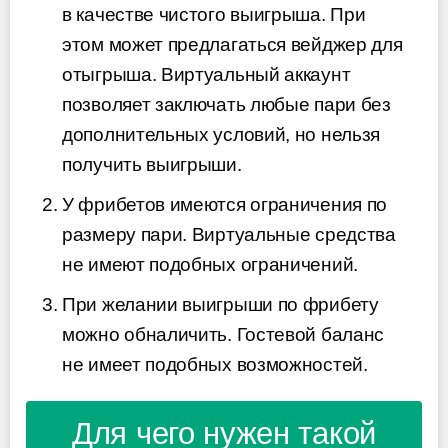
в качестве чистого выигрыша. При
этом может предлагаться вейджер для
отыгрыша. Виртуальный аккаунт
позволяет заключать любые пари без
дополнительных условий, но нельзя
получить выигрыши.
У фрибетов имеются ограничения по
размеру пари. Виртуальные средства
не имеют подобных ограничений.
При желании выигрыши по фрибету
можно обналичить. Гостевой баланс
не имеет подобных возможностей.
Для чего нужен такой