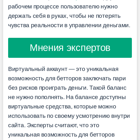
рабочем процессе пользователю нужно
держать себя в руках, чтобы не потерять
чувства реальности в управлении деньгами.
Мнения экспертов
Виртуальный аккаунт — это уникальная
возможность для бетторов заключать пари
без рисков проиграть деньги. Такой баланс
не нужно пополнять. На балансе доступны
виртуальные средства, которые можно
использовать по своему усмотрению внутри
сайта. Эксперты считают, что это
уникальная возможность для бетторов