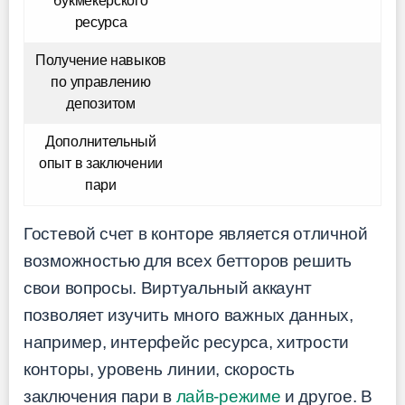
букмекерского
ресурса
Получение навыков
по управлению
депозитом
Дополнительный
опыт в заключении
пари
Гостевой счет в конторе является отличной
возможностью для всех бетторов решить
свои вопросы. Виртуальный аккаунт
позволяет изучить много важных данных,
например, интерфейс ресурса, хитрости
конторы, уровень линии, скорость
заключения пари в
лайв-режиме
и другое. В