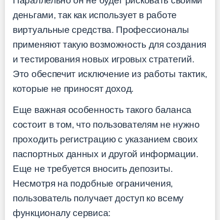
Параллельно он не будет рисковать своими
деньгами, так как использует в работе
виртуальные средства. Профессионалы
применяют такую возможность для создания
и тестирования новых игровых стратегий.
Это обеспечит исключение из работы тактик,
которые не приносят доход.
Еще важная особенность такого баланса
состоит в том, что пользователям не нужно
проходить регистрацию с указанием своих
паспортных данных и другой информации.
Еще не требуется вносить депозиты.
Несмотря на подобные ограничения,
пользователь получает доступ ко всему
функционалу сервиса: