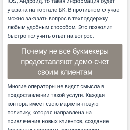
iOS, Андроид, то такая информация будет
указана на портале БК. В противном случае
можно заказать вопрос в техподдержку
любым удобным способом. Это позволит
быстро получить ответ на вопрос.
Почему не все букмекеры
предоставляют демо-счет
своим клиентам
Многие операторы не видят смысла в
предоставлении такой услуги. Каждая
контора имеет свою маркетинговую
политику, которая направлена на
привлечение новых клиентов, создание
бонусных программ для поощрения