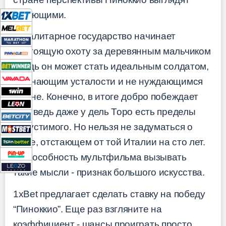
пугающими.
Тоталитарное государство начинает
настоящую охоту за деревянным мальчиком
- ведь он может стать идеальным солдатом,
не знающим усталости и не нуждающимся
во сне. Конечно, в итоге добро побеждает
зло, ведь даже у дель Торо есть пределы
допустимого. Но нельзя не задуматься о
мире, отстающем от той Италии на сто лет.
И способность мультфильма вызывать
такие мысли - признак большого искусства.
1xBet
предлагает сделать ставку на победу
“Пиноккио”. Еще раз взгляните на
коэффициент - шансы проиграть просто