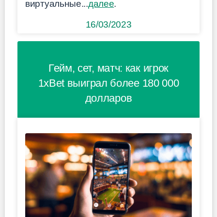
виртуальные...
далее
.
16/03/2023
Гейм, сет, матч: как игрок
1xBet выиграл более 180 000
долларов