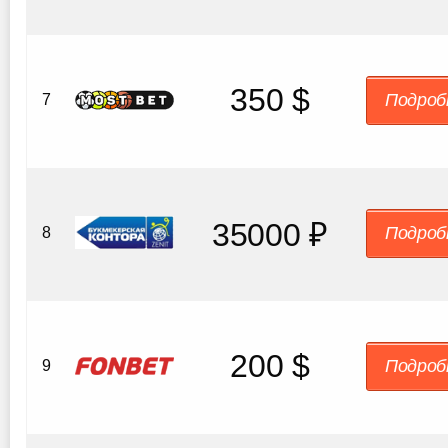
350 $
Подроб
7
35000 ₽
Подроб
8
200 $
Подроб
9