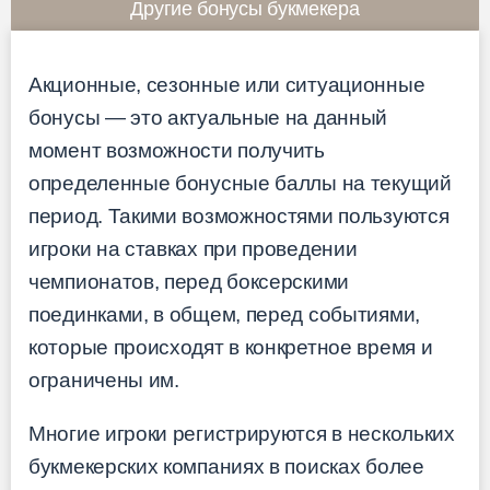
Другие бонусы букмекера
Акционные, сезонные или ситуационные
бонусы — это актуальные на данный
момент возможности получить
определенные бонусные баллы на текущий
период. Такими возможностями пользуются
игроки на ставках при проведении
чемпионатов, перед боксерскими
поединками, в общем, перед событиями,
которые происходят в конкретное время и
ограничены им.
Многие игроки регистрируются в нескольких
букмекерских компаниях в поисках более