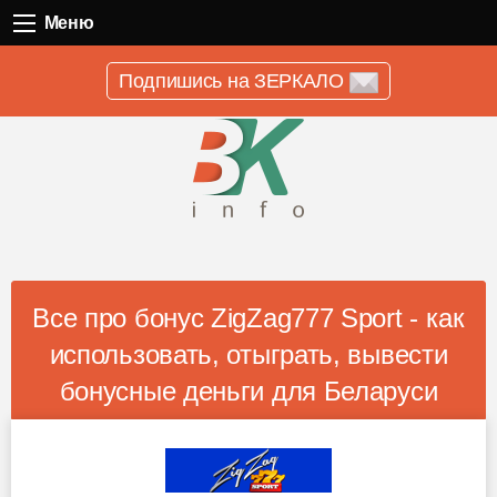
Меню
Меню
Подпишись на ЗЕРКАЛО
Все про бонус ZigZag777 Sport - как
использовать, отыграть, вывести
бонусные деньги для Беларуси