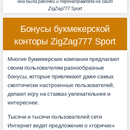
она была рабочей и перенаправляла на сайт
ZigZag777 Sport
Бонусы букмекерской
конторы ZigZag777 Sport
Многие букмекерские компании предлагают
своим пользователям разнообразные
бонусы, которые привлекают даже самых
скептически настроенных пользователей,
делают игру на ставках увлекательнее и
интереснее.
Тысячи и тысячи пользователей сети
Интернет видят предложения о «горячих»