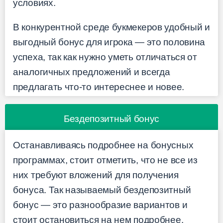
условиях.
В конкурентной среде букмекеров удобный и
выгодный бонус для игрока — это половина
успеха, так как нужно уметь отличаться от
аналогичных предложений и всегда
предлагать что-то интереснее и новее.
Бездепозитный бонус
Останавливаясь подробнее на бонусных
программах, стоит отметить, что не все из
них требуют вложений для получения
бонуса. Так называемый бездепозитный
бонус — это разнообразие вариантов и
стоит остановиться на нем подробнее.