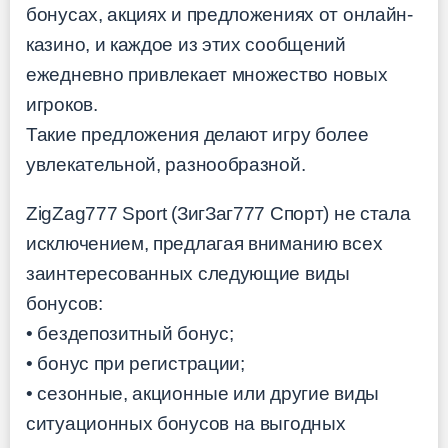
бонусах, акциях и предложениях от онлайн-
казино, и каждое из этих сообщений
ежедневно привлекает множество новых
игроков.
Такие предложения делают игру более
увлекательной, разнообразной.
ZigZag777 Sport (ЗигЗаг777 Спорт) не стала
исключением, предлагая вниманию всех
заинтересованных следующие виды
бонусов:
• бездепозитный бонус;
• бонус при регистрации;
• сезонные, акционные или другие виды
ситуационных бонусов на выгодных