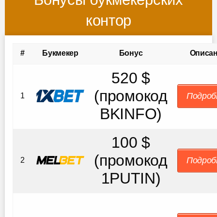
контор
#
Букмекер
Бонус
Описа
520 $
(промокод
Подроб
1
BKINFO)
100 $
(промокод
Подроб
2
1PUTIN)