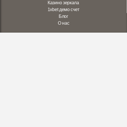
Казино зеркала
1xbet демо счет
Блог
О нас