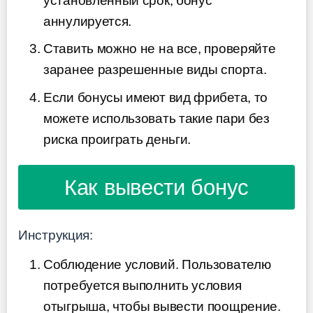
установленный срок, бонус
аннулируется.
Ставить можно не на все, проверяйте
заранее разрешенные виды спорта.
Если бонусы имеют вид фрибета, то
можете использовать такие пари без
риска проиграть деньги.
Как вывести бонус
Инструкция:
Соблюдение условий. Пользователю
потребуется выполнить условия
отыгрыша, чтобы вывести поощрение.