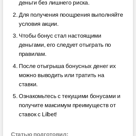
деньги без лишнего риска.
Для получения поощрения выполняйте
условия акции.
Чтобы бонус стал настоящими
деньгами, его следует отыграть по
правилам.
После отыгрыша бонусных денег их
можно выводить или тратить на
ставки.
Ознакомьтесь с текущими бонусами и
получите максимум преимуществ от
ставок с Lilbet!
Статью подготовил: