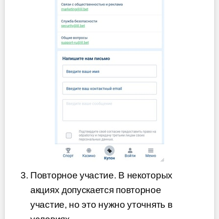
Повторное участие. В некоторых
акциях допускается повторное
участие, но это нужно уточнять в