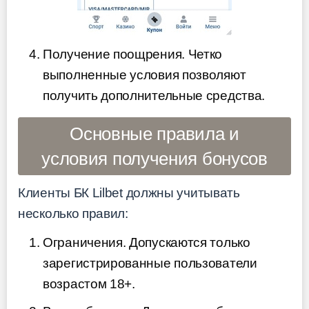
Получение поощрения. Четко
выполненные условия позволяют
получить дополнительные средства.
Основные правила и
условия получения бонусов
Клиенты БК Lilbet должны учитывать
несколько правил:
Ограничения. Допускаются только
зарегистрированные пользователи
возрастом 18+.