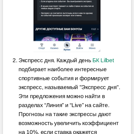
Экспресс дня. Каждый день
БК Lilbet
подбирает наиболее интересные
спортивные события и формирует
экспресс, называемый "Экспресс дня".
Эти предложения можно найти в
разделах “Линия” и “Live” на сайте.
Прогнозы на такие экспрессы дают
возможность увеличить коэффициент
на 10%, если ставка окажется