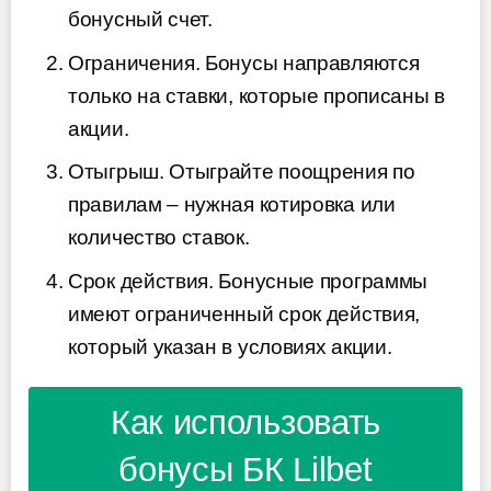
бонусный счет.
Ограничения. Бонусы направляются
только на ставки, которые прописаны в
акции.
Отыгрыш. Отыграйте поощрения по
правилам – нужная котировка или
количество ставок.
Срок действия. Бонусные программы
имеют ограниченный срок действия,
который указан в условиях акции.
Как использовать
бонусы БК Lilbet