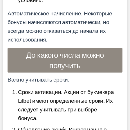
условиях.
Автоматическое начисление. Некоторые
бонусы начисляются автоматически, но
всегда можно отказаться до начала их
использования.
До какого числа можно
получить
Важно учитывать сроки:
Сроки активации. Акции от букмекера
Lilbet имеют определенные сроки. Их
следует учитывать при выборе
бонуса.
Обновление акций. Информация о