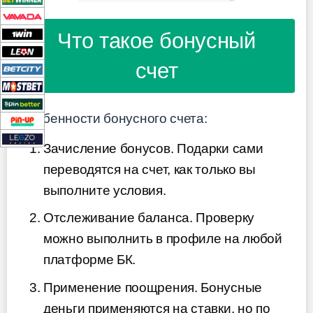
Что такое бонусный
счет
Особенности бонусного счета:
Зачисление бонусов. Подарки сами
переводятся на счет, как только вы
выполните условия.
Отслеживание баланса. Проверку
можно выполнить в профиле на любой
платформе БК.
Применение поощрения. Бонусные
деньги применяются на ставки, но по