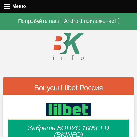
Меню
Меню
Попробуйте наш
Android приложение!
Бонусы Lilbet Россия
Забрать БОНУС 100% FD
(BKINFO)