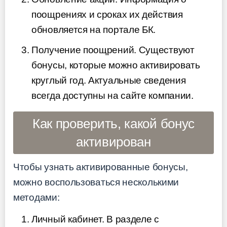
поощрениях и сроках их действия
обновляется на портале БК.
Получение поощрений. Существуют
бонусы, которые можно активировать
круглый год. Актуальные сведения
всегда доступны на сайте компании.
Как проверить, какой бонус
активирован
Чтобы узнать активированные бонусы,
можно воспользоваться несколькими
методами:
Личный кабинет. В разделе с