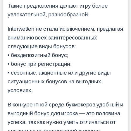
Такие предложения делают игру более
увлекательной, разнообразной.
Interwetten не стала исключением, предлагая
вниманию всех заинтересованных
следующие виды бонусов:
• бездепозитный бонус;
• бонус при регистрации;
• сезонные, акционные или другие виды
ситуационных бонусов на выгодных
условиях.
В конкурентной среде букмекеров удобный и
выгодный бонус для игрока — это половина
успеха, так как нужно уметь отличаться от
аналогичных предложений и всегда