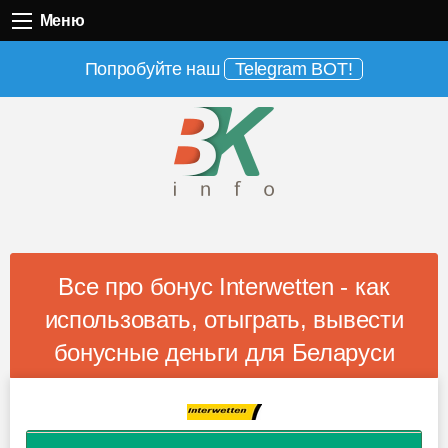
Меню
Меню
Попробуйте наш
Telegram BOT!
Все про бонус Interwetten - как
использовать, отыграть, вывести
бонусные деньги для Беларуси