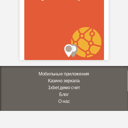
Мобильные приложения
Казино зеркала
1xbet демо счет
Блог
О нас