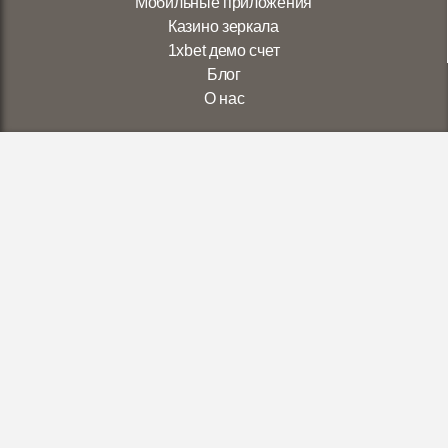
Мобильные приложения
Казино зеркала
1xbet демо счет
Блог
О нас