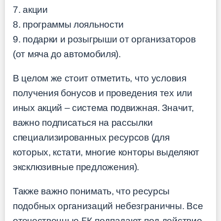
7. акции
8. программы лояльности
9. подарки и розыгрыши от организаторов
(от мяча до автомобиля).
В целом же стоит отметить, что условия
получения бонусов и проведения тех или
иных акций – система подвижная. Значит,
важно подписаться на рассылки
специализированных ресурсов (для
которых, кстати, многие конторы выделяют
эксклюзивные предложения).
Также важно понимать, что ресурсы
подобных организаций небезграничны. Все
отечественные БК подпадают под действие