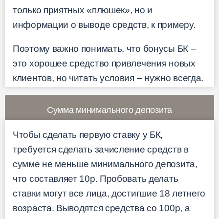
только приятных «плюшек», но и
информации о выводе средств, к примеру.
Поэтому важно понимать, что бонусы БК –
это хорошее средство привлечения новых
клиентов, но читать условия – нужно всегда.
Сумма минимального депозита
Чтобы сделать первую ставку у БК,
требуется сделать зачисление средств в
сумме не меньше минимального депозита,
что составляет 10р. Пробовать делать
ставки могут все лица, достигшие 18 летнего
возраста. Выводятся средства со 100р, а