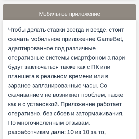
Мобильное приложение
Чтобы делать ставки всегда и везде, стоит
скачать мобильное приложение GameBet,
адаптированное под различные
оперативные системы смартфоном а пари
будут заключаться также как с ПК или
планшета в реальном времени или в
заранее запланированные часы. Со
скачиванием не возникнет проблем, также
как и с установкой. Приложение работает
оперативно, без сбоев и затормаживания.
По многочисленным отзывам,
разработчикам дали: 10 из 10 за то,