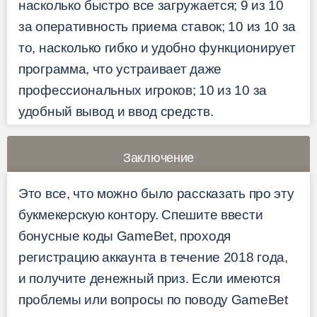
насколько быстро все загружается; 9 из 10
за оперативность приема ставок; 10 из 10 за
то, насколько гибко и удобно функционирует
программа, что устраивает даже
профессиональных игроков; 10 из 10 за
удобный вывод и ввод средств.
Заключение
Это все, что можно было рассказать про эту
букмекерскую контору. Спешите ввести
бонусные коды GameBet, проходя
регистрацию аккаунта в течение 2018 года,
и получите денежный приз. Если имеются
проблемы или вопросы по поводу GameBet