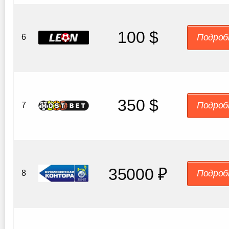
100 $
Подроб
6
350 $
Подроб
7
35000 ₽
Подроб
8