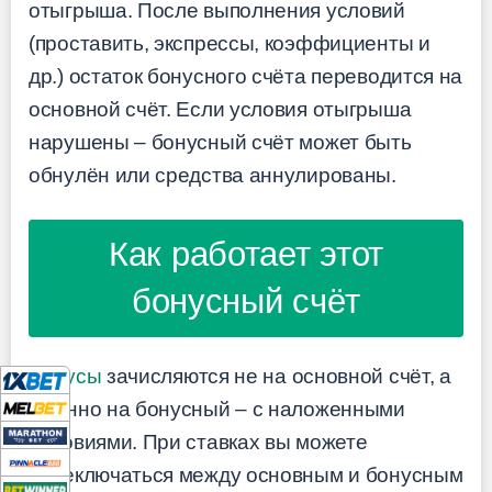
отыгрыша. После выполнения условий
(проставить, экспрессы, коэффициенты и
др.) остаток бонусного счёта переводится на
основной счёт. Если условия отыгрыша
нарушены – бонусный счёт может быть
обнулён или средства аннулированы.
Как работает этот
бонусный счёт
Бонусы
зачисляются не на основной счёт, а
именно на бонусный – с наложенными
условиями. При ставках вы можете
переключаться между основным и бонусным