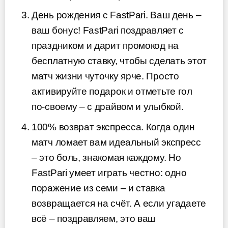
День рождения с FastPari. Ваш день –
ваш бонус! FastPari поздравляет с
праздником и дарит промокод на
бесплатную ставку, чтобы сделать этот
матч жизни чуточку ярче. Просто
активируйте подарок и отметьте гол
по-своему – с драйвом и улыбкой.
100% возврат экспресса. Когда один
матч ломает вам идеальный экспресс
– это боль, знакомая каждому. Но
FastPari умеет играть честно: одно
поражение из семи – и ставка
возвращается на счёт. А если угадаете
всё – поздравляем, это ваш