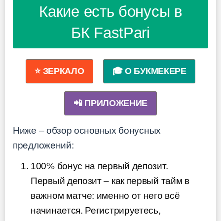
Какие есть бонусы в
БК FastPari
⭐ ЗЕРКАЛО
🎓 О БУКМЕКЕРЕ
📲 ПРИЛОЖЕНИЕ
Ниже – обзор основных бонусных
предложений:
100% бонус на первый депозит.
Первый депозит – как первый тайм в
важном матче: именно от него всё
начинается. Регистрируетесь,