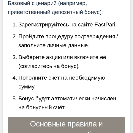
Базовый сценарий (например,
приветственный депозитный бонус):
Зарегистрируйтесь на сайте FastPari.
Пройдите процедуру подтверждения /
заполните личные данные.
Выберите акцию или включите её
(согласитесь на бонус).
Пополните счёт на необходимую
сумму.
Бонус будет автоматически начислен
на бонусный счёт.
Основные правила и