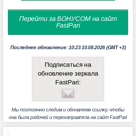
Перейти за БОНУСОМ на сайт
FastPari
Последнее обновление: 10:23 10.08.2026 (GMT +3)
Подписаться на
обновление зеркала
FastPari:
Мы постоянно следим и обновляем ссылку, чтобы
она была рабочей и перенаправляла на сайт FastPari