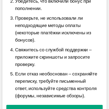
Убедитесь, что включили бонус при
пополнении.
Проверьте, не использовали ли
неподходящие методы оплаты
(некоторые платёжки исключены из
бонусов).
Свяжитесь со службой поддержки –
приложите скриншоты и запросите
проверку.
Если отказ необоснован – сохраняйте
переписку, требуйте письменный
ответ, используйте средства контроля
(форумы, независимые обзоры).