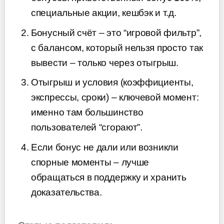
специальные акции, кешбэк и т.д.
Бонусный счёт – это “игровой фильтр”,
с балансом, который нельзя просто так
вывести – только через отыгрыш.
Отыгрыш и условия (коэффициенты,
экспрессы, сроки) – ключевой момент:
именно там большинство
пользователей “сгорают”.
Если бонус не дали или возникли
спорные моменты – лучше
обращаться в поддержку и хранить
доказательства.