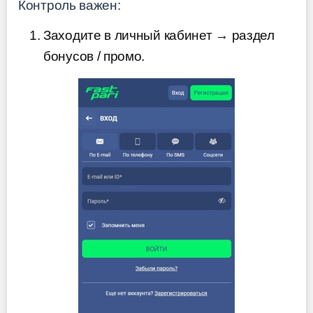
Контроль важен:
Заходите в личный кабинет → раздел
бонусов / промо.