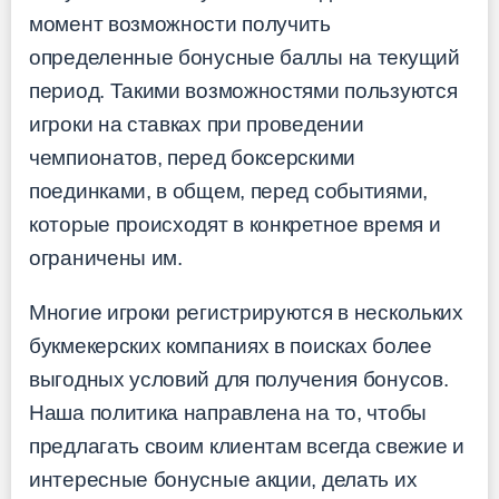
момент возможности получить
определенные бонусные баллы на текущий
период. Такими возможностями пользуются
игроки на ставках при проведении
чемпионатов, перед боксерскими
поединками, в общем, перед событиями,
которые происходят в конкретное время и
ограничены им.
Многие игроки регистрируются в нескольких
букмекерских компаниях в поисках более
выгодных условий для получения бонусов.
Наша политика направлена на то, чтобы
предлагать своим клиентам всегда свежие и
интересные бонусные акции, делать их