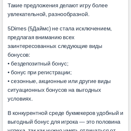
Такие предложения делают игру более
увлекательной, разнообразной.
5Dimes (5Даймс) не стала исключением,
предлагая вниманию всех
заинтересованных следующие виды
бонусов:
• бездепозитный бонус;
• бонус при регистрации;
• сезонные, акционные или другие виды
ситуационных бонусов на выгодных
условиях.
В конкурентной среде букмекеров удобный и
выгодный бонус для игрока — это половина
успеха, так как нужно уметь отличаться от