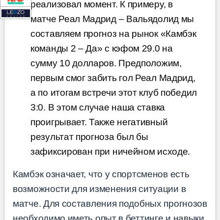
реализовал момент. К примеру, в
матче Реал Мадрид – Вальядолид мы
составляем прогноз на рынок «Камбэк
команды 2 – Да» с кэфом 29.0 на
сумму 10 долларов. Предположим,
первым смог забить гол Реал Мадрид,
а по итогам встречи этот клуб победил
3:0. В этом случае наша ставка
проигрывает. Также негативный
результат прогноза был бы
зафиксирован при ничейном исходе.
Камбэк означает, что у спортсменов есть
возможности для изменения ситуации в
матче. Для составления подобных прогнозов
необходимо иметь опыт в беттинге и навыки,