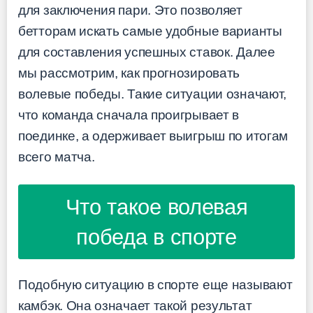
для заключения пари. Это позволяет
бетторам искать самые удобные варианты
для составления успешных ставок. Далее
мы рассмотрим, как прогнозировать
волевые победы. Такие ситуации означают,
что команда сначала проигрывает в
поединке, а одерживает выигрыш по итогам
всего матча.
Что такое волевая
победа в спорте
Подобную ситуацию в спорте еще называют
камбэк. Она означает такой результат