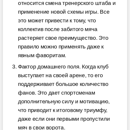
относится смена тренерского штаба и
применение новой схемы игры. Все
это может привести к тому, что
коллектив после забитого мяча
растеряет свое преимущество. Это
правило можно применять даже к
явным фаворитам.
Фактор домашнего поля. Когда клуб
выступает на своей арене, то его
поддерживает большое количество
фанов. Это дает спортсменам
дополнительную силу и мотивацию,
что приводит к итоговому триумфу,
даже если они первыми пропустили
мяч в свои ворота.