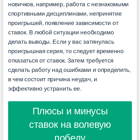
новичков, например, работа с незнакомыми
спортивными дисциплинами, непринятие
проигрышей, появление зависимости от
ставок. В любой ситуации необходимо
делать выводы. Если у вас затянулась
проигрышная серия, то следует временно
отказаться от ставок. Затем требуется
сделать работу над ошибками и определить,
в чем состоит причина неудач, и
эффективно устранить ее.
Плюсы и минусы
ставок на волевую
победу