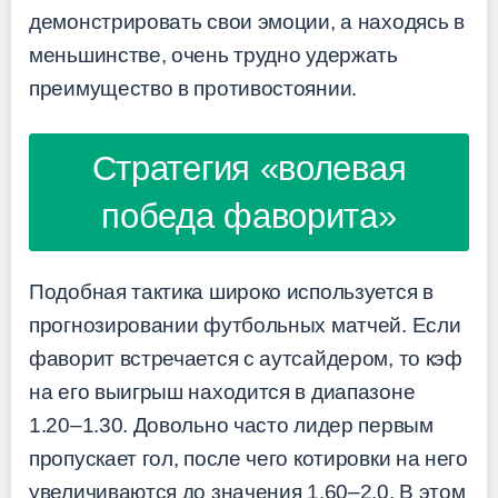
демонстрировать свои эмоции, а находясь в
меньшинстве, очень трудно удержать
преимущество в противостоянии.
Стратегия «волевая
победа фаворита»
Подобная тактика широко используется в
прогнозировании футбольных матчей. Если
фаворит встречается с аутсайдером, то кэф
на его выигрыш находится в диапазоне
1.20–1.30. Довольно часто лидер первым
пропускает гол, после чего котировки на него
увеличиваются до значения 1.60–2.0. В этом