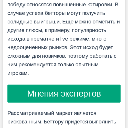
победу относятся повышенные котировки. В
случае успеха бетторы могут получить
солидные выигрыши. Еще можно отметить и
другие плюсы, к примеру, популярность
исхода в прематче и live режиме, много
недооцененных рынков. Этот исход будет
сложным для новичков, поэтому работать с
ним рекомендуется только опытным
игрокам.
Мнения экспертов
Рассматриваемый маркет является
рискованным. Беттору придется выполнить