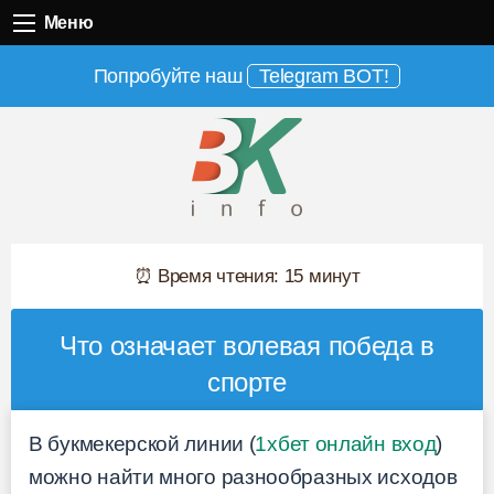
Меню
Меню
Попробуйте наш
Telegram BOT!
⏰ Время чтения: 15 минут
Что означает волевая победа в
спорте
В букмекерской линии (
1хбет онлайн вход
)
можно найти много разнообразных исходов