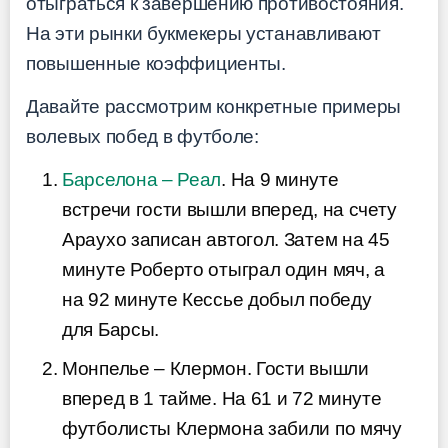
отыграться к завершению противостояния.
На эти рынки букмекеры устанавливают
повышенные коэффициенты.
Давайте рассмотрим конкретные примеры
волевых побед в футболе:
Барселона – Реал
. На 9 минуте
встречи гости вышли вперед, на счету
Араухо записан автогол. Затем на 45
минуте Роберто отыграл один мяч, а
на 92 минуте Кессье добыл победу
для Барсы.
Монпелье – Клермон. Гости вышли
вперед в 1 тайме. На 61 и 72 минуте
футболисты Клермона забили по мячу