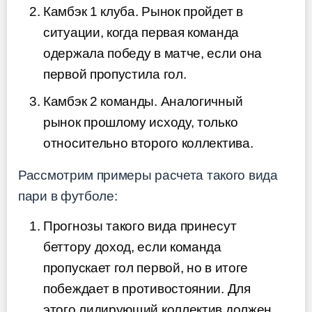
Камбэк 1 клуба. Рынок пройдет в
ситуации, когда первая команда
одержала победу в матче, если она
первой пропустила гол.
Камбэк 2 команды. Аналогичный
рынок прошлому исходу, только
относительно второго коллектива.
Рассмотрим примеры расчета такого вида
пари в футболе:
Прогнозы такого вида принесут
беттору доход, если команда
пропускает гол первой, но в итоге
побеждает в противостоянии. Для
этого лидирующий коллектив должен