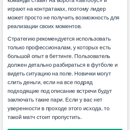
команды ставят на ворота «автобус» и
играют на контратаках, поэтому лидер
может просто не получить возможность для
реализации своих моментов.
Стратегию рекомендуется использовать
только профессионалам, у которых есть
большой опыт в беттинге. Пользователь
должен детально разбираться в футболе и
видеть ситуацию на поле. Новички могут
слить деньги, если на все подряд
подходящие под описание встречи будут
заключать такие пари. Если у вас нет
уверенности в проходе этого исхода, то
такой матч стоит пропустить.