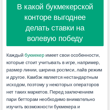
В какой букмекерской
конторе выгоднее
делать ставки на
волевую победу
Каждый
букмекер
имеет свои особенности,
которые стоит учитывать в игре, например,
размер линии, ширина росписи, лайв режим
и другое. Камбэк является нестандартным
исходом, поэтому у некоторых операторов
нет таких маркетов. Перед заключением
пари бетторам необходимо внимательно
изучить возможности букмекера и