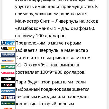
упустить имеющееся преимущество. К
примеру, заключаем пари на матч
Манчестер Сити – Ливерпуль на исход
«Камбэк команды 1 – Да» с кэфом 9.0
на сумму 100 долларов.
Предположим, в матче первым
забивает Ливерпуль, а Манчестер
Сити в итоге выигрывает со счетом
3:1. Это камбэк, наш выигрыш
составляет 100*9=900 долларов.
Пари будут проигрышными, если
выбранный поединок завершается
ничейным исходом или побеждает
коллектив, который первым