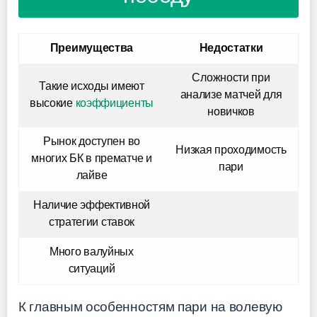
Преимущества
Недостатки
Сложности при
Такие исходы имеют
анализе матчей для
высокие
коэффициенты
новичков
Рынок доступен во
Низкая проходимость
многих БК в прематче и
пари
лайве
Наличие эффективной
стратегии ставок
Много валуйных
ситуаций
К главным особенностям пари на волевую