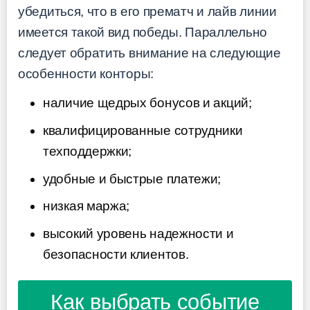
убедиться, что в его прематч и лайв линии
имеется такой вид победы. Параллельно
следует обратить внимание на следующие
особенности конторы:
наличие щедрых бонусов и акций;
квалифицированные сотрудники
техподдержки;
удобные и быстрые платежи;
низкая маржа;
высокий уровень надежности и
безопасности клиентов.
Как выбрать событие