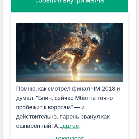
события внутри матча
Помню, как смотрел финал ЧМ-2018 и
думал: "Блин, сейчас Мбаппе точно
пробежит к воротам" — и
действительно, парень рванул как
ошпаренный! А...
далее
.