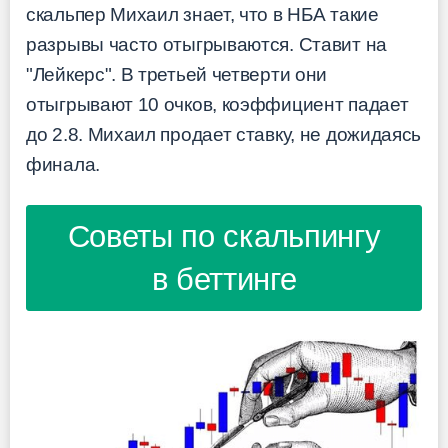
скальпер Михаил знает, что в НБА такие
разрывы часто отыгрываются. Ставит на
"Лейкерс". В третьей четверти они
отыгрывают 10 очков, коэффициент падает
до 2.8. Михаил продает ставку, не дожидаясь
финала.
Советы по скальпингу
в беттинге