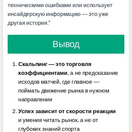
техническими ошибками или использует
инсайдерскую информацию — это уже
другая история."
Вывод
Скальпинг — это торговля
коэффициентами
, а не предсказание
исходов матчей, где главное —
поймать движение рынка в нужном
направлении
Успех зависит от скорости реакции
и умения читать рынок, а не от
глубоких знаний спорта