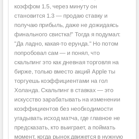
коэффом 1.5, через минуту он
становится 1.3 — продаю ставку и
получаю прибыль, даже не дожидаясь
финального свистка!" Тогда я подумал:
"Да ладно, какая-то ерунда." Но потом
попробовал сам — и понял, что
скальпинг это как дневная торговля на
бирже, только вместо акций Apple ты
торгуешь коэффициентами на гол
Холанда. Скальпинг в ставках — это
искусство зарабатывать на изменении
коэффициентов без необходимости
угадывать исход матча, где главное не
предсказать, кто выиграет, а поймать
момент, когда рынок движется в нужную