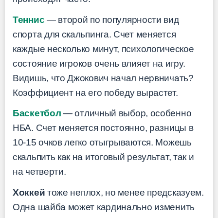
Теннис
— второй по популярности вид
спорта для скальпинга. Счет меняется
каждые несколько минут, психологическое
состояние игроков очень влияет на игру.
Видишь, что Джокович начал нервничать?
Коэффициент на его победу вырастет.
Баскетбол
— отличный выбор, особенно
НБА. Счет меняется постоянно, разницы в
10-15 очков легко отыгрываются. Можешь
скальпить как на итоговый результат, так и
на четверти.
Хоккей
тоже неплох, но менее предсказуем.
Одна шайба может кардинально изменить