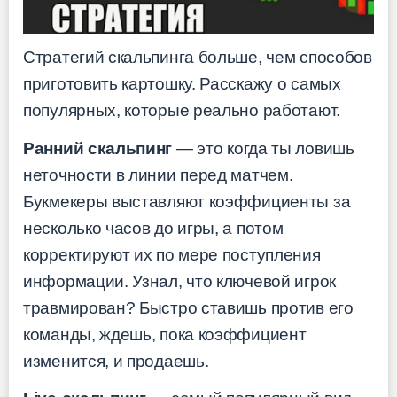
Стратегий скальпинга больше, чем способов
приготовить картошку. Расскажу о самых
популярных, которые реально работают.
Ранний скальпинг
— это когда ты ловишь
неточности в линии перед матчем.
Букмекеры выставляют коэффициенты за
несколько часов до игры, а потом
корректируют их по мере поступления
информации. Узнал, что ключевой игрок
травмирован? Быстро ставишь против его
команды, ждешь, пока коэффициент
изменится, и продаешь.