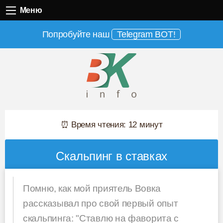
Меню
Меню
Попробуйте наш
Telegram BOT!
⏰ Время чтения: 12 минут
Скальпинг в ставках
Помню, как мой приятель Вовка
рассказывал про свой первый опыт
скальпинга: "Ставлю на фаворита с