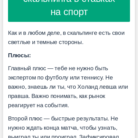
на спорт
Как и в любом деле, в скальпинге есть свои
светлые и темные стороны.
Плюсы:
Главный плюс — тебе не нужно быть
экспертом по футболу или теннису. Не
важно, знаешь ли ты, что Холанд левша или
правша. Важно понимать, как рынок
реагирует на события.
Второй плюс — быстрые результаты. Не
нужно ждать конца матча, чтобы узнать,
выиграл ты или проиграл. Зафиксировал